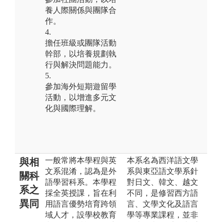
養人際關係與團隊合
作。
4.
擔任班級或團隊活動
幹部，以培養規劃執
行與解決問題能力。
5.
參加海外短期遊留學
活動，以增進多元文
化與國際理解。
一般常將本學程與英
本系名為西洋語文學
與相
文系混淆，認為是外
系與東亞語文學系針
關科
語學習科系。本學程
對日文、韓文、越文
系之
採全英授課，旨在利
不同，是修習西方語
異同
用語言優勢培育跨領
言、文學文化及語言
域人才，設學校教育
學等專業課程，並非