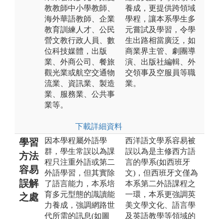
教教師中小學教師、
養成，更提供跨領域
海外華語教師、企業
學程，讓本系學生多
教育訓練人才、公民
元嘗試及學習，令學
營文教行政人員、數
生出路相當廣泛，如
位科技媒體，出版
商業界主管、劇團導
業、外商公司、餐旅
演、出版社編輯、外
觀光業或航空交通物
交領事及空服員等職
流業、資訊業、製造
業。
業、服務業、公共事
業等。
下載詳細資料
因本學程屬外語學
西洋語文學系容易被
學習
群，學生常誤以為課
誤以為是主修西方語
方法
程只注重外語或第二
言的學系(如西班牙
容易
外語學習，但其實除
文)，但西班牙文僅為
誤解
了語言能力，本系培
本系第二外語課程之
育多元型態的識讀能
一環，本系更強調英
之處
力養成，強調網路世
美文學文化、語言學
代所需的訊息(如圖
及英語教學等領域的