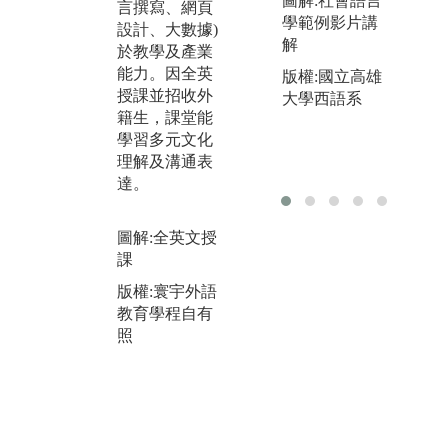
圖解:社會語言
言撰寫、網頁
備
以合作方式，
學範例影片講
設計、大數據)
同
呈現最後學習
解
於教學及產業
思
成果。此學習
能力。因全英
達
版權:國立高雄
法能增進人與
授課並招收外
發
大學西語系
人之間相互瞭
籍生，課堂能
解與信任，學
圖
學習多元文化
會處理人際關
版
理解及溝通表
係的技能、技
教
達。
巧與策略，學
照
會有效地表達
自己意見，以
圖解:全英文授
培養團隊精
課
神。
版權:寰宇外語
圖解:透過反芻
教育學程自有
問題了解學習
照
的重要性
版權:寰宇外語
教育學程自有
照