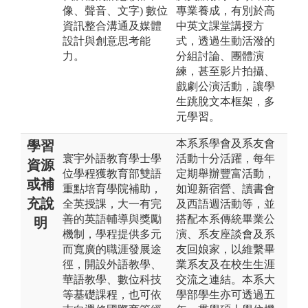
像、聲音、文字) 數位
專業養成，有別於高
資訊整合溝通及媒體
中英文課堂講授方
設計與創意思考能
式，透過生動活潑的
力。
分組討論、團體演
練，甚至影片拍攝、
戲劇公演活動，讓學
生跳脫文本框架，多
元學習。
本系系學會及系友會
學習
寰宇外語教育學士學
活動十分活躍，每年
資源
位學程獲教育部雙語
定期舉辦豐富活動，
或補
重點培育學院補助，
如迎新宿營、讀書會
充說
全英授課，大一有完
及西語週活動等，並
善的英語輔導與獎勵
搭配本系傳統畢業公
明
機制，學程提供多元
演、系友座談會及系
而寬廣的職涯發展途
友回娘家，以維繫畢
徑，開設外語教學、
業系友及在校生生涯
華語教學、數位科技
交流之連結。本系大
等基礎課程，也可依
學部學生亦可透過五