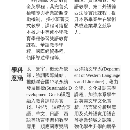
一科技輔助外語教育
翻譯、資訊商管、英
全英學程，具完善英
語教學、第二外語德
檢輔導與專業證照獎
西法等實用課程，提
勵機制。 採小班菁英
升本系畢業生在學術
式教學，課程可搭配
界或產業界之競爭
本校之中等或小學教
力。
育學程修習雙語教育
課程、華語教學學
程、國際經貿學程、
領隊導遊學程等。
以「寰宇」概念為依
西洋語文學系(Departm
學科
歸，強調國際鏈結，
ent of Western Language
意涵
推動聯合國17項永續
s and Literature)，藉由
發展目標(Sustainable D
文學、文化及語言學
evelopment Goals)議題
課程，加強本系學生
融入教育課程與實
對英美文學文化賞
踐。｢外語」課程含英
析、語言學分析與應
語、華文、日語、西
用及英外語實用語言
語等語言學習和教學
等專業領域之認識，
應用，順應國家雙語
強化學生升學的競爭