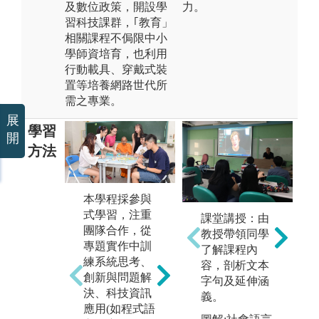
及數位政策，開設學
力。
習科技課群，｢教育」
相關課程不侷限中小
學師資培育，也利用
行動載具、穿戴式裝
置等培養網路世代所
需之專業。
展
學習
開
方法
本學程採參與
設
式學習，注重
務
課堂講授：由
小組合作及討
團隊合作，從
全
教授帶領同學
論：課堂教師
專題實作中訓
視
了解課程內
善於規劃小組
練系統思考、
社
容，剖析文本
簡報及敘事練
創新與問題解
習
字句及延伸涵
習，培養學生
決、科技資訊
不
義。
解決問題及合
應用(如程式語
知
作能力。同學