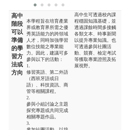
高中生可透過校內課
高中
本學程旨在培育產業
程穩固知識基礎，並
階段
界或教育界所需之優
透過課餘時間多接觸
可以
秀英語能力的跨領域
各類文本、時事新聞
準備
人才，同時加強學習
以提升專業知識。也
數位技能之專業能
可透過參與社團活
的學
力。因此，建議可多
動、競賽、檢定考試
習方
參與以下的活動：
等獲取專業證照及拓
法或
1.
展視野。
方向
修習英語、第二外語
（西班牙語或日
語）、科技資訊、商
管等相關課程。
2.
參與小組討論之主題
探究專題或共同完成
相關專題作品。
3.
參加社團活動，以培