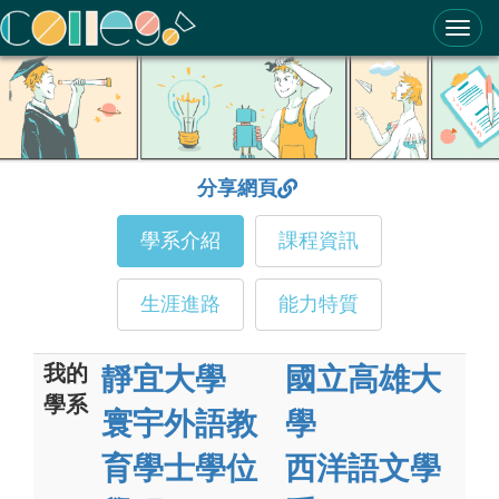
ColleGo! 大學選才與高中育才輔助系統
分享網頁
學系介紹
課程資訊
生涯進路
能力特質
我的
靜宜大學
國立高雄大
學系
寰宇外語教
學
育學士學位
西洋語文學