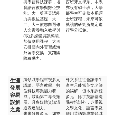
與學習科技課群，培
西班牙文學系。本系
育語言教學與數位技
亦設有碩士班，大學
能。大一奠基英語能
部學生可先修本系碩
力與數位基礎，大
士班課程，未來可依
二、大三依志向選修
就讀的研究所規定進
人文素養融入教學與
行學分抵免。
(或)多媒體資訊編製、
加值應用課程，大四
安排國內外實習或海
外留學交換，實踐國
際移動力。
跨領域學程重視多元
外文系往往會讓學生
生涯
識讀、語言教學、數
產生只能當英文老師
發展
位科技專業能力養
的誤解，但本系課程
容易
成，鼓勵第二專長拓
多元，除了英語基礎
誤解
展。具多媒體資訊溝
課程培訓外，亦重視
通表達能力。
文學文化、語言學及
之處
未來發展多元，如雙
應用英語等專業領域