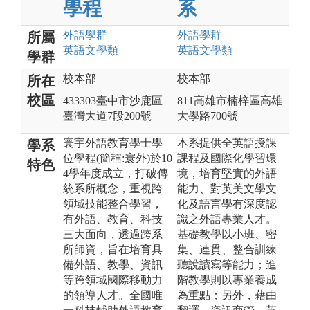
學程
系
外語
學群
外語
學群
所屬
英語文
學類
英語文
學類
學群
校本部
校本部
所在
校區
433303臺中市沙鹿區
811高雄市楠梓區高雄
臺灣大道7段200號
大學路700號
寰宇外語教育學士學
本系提供全英語授課
學系
位學程(簡稱:寰外)於10
課程及國際化學習環
特色
4學年度成立，打破傳
境，培育堅實的外語
統系所概念，重視跨
能力、對英美文學文
領域技能整合學習，
化及語言學有深度認
有外語、教育、科技
識之外語專業人才。
三大面向，透過跨系
基礎教學以小班、密
所師資，旨在培育具
集、連貫、整合訓練
備外語、教學、資訊
聽說讀寫等能力；進
等跨領域國際移動力
階教學則以專業養成
的領導人才。全國唯
為重點；另外，藉由