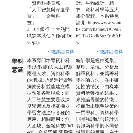
「資料科學實務」、
計、生物統計、精
「人工智慧與深度學
算、資料科學等五大
習」、「金融科
學分學程。本系特色
技」。
請見: https://www.youtu
3. 104 銀行 十大熱門
be.com/channel/UC9nK
職缺本系佔 7 種(如De
6GTsxGodk5uzFrh6AF
vOps).
w
下載詳細資料
下載詳細資料
本系專門培育資料科
統計學是經由蒐集、
學科
學(大數據)與人工智慧
整理、呈現、分析及
意涵
兩種人才。資料科學
解釋資料，並藉著科
(大數據)乃是進行資料
學推論方法，在不確
洞察分析並能建立模
定性的情況下由樣本
型預測各種現象；而
資料所獲得的結果，
人工智慧主要是以深
來推論母體的特徵，
度學習以及相關機器
從而做出聰明決策的
學習方法進行各種的
一門學科。資料科學
應用。相關應用：無
則是強調結合統計與
人駕駛、金融科技FinT
資訊兩科學於不同領
ech、企業營運/客戶洞
域資料的應用，在大