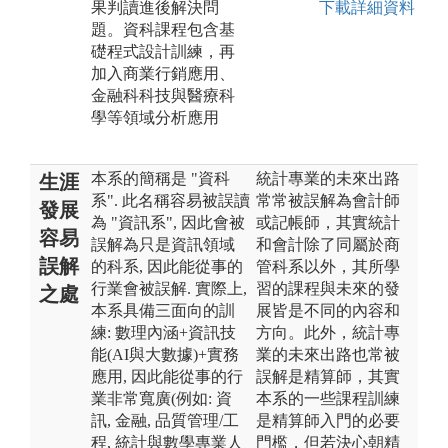
果判讀進後解決問
下載詳細資料
題。資科課程包含基
礎程式設計訓練，再
加入商業行銷應用、
金融科科技與醫療科
學等領域分析應用
本系的簡稱是 "資科
統計專業的未來出路
生涯
系". 此名稱容易被誤讀
常常被誤解為會計師
發展
為 "資訊系", 因此會被
或記帳師，其實統計
容易
誤解為只是資訊領域
和會計除了同屬於商
誤解
的科系, 因此能從事的
管科系以外，其所學
行業會被誤解. 實際上,
習的課程與未來的發
之處
本系具備三面向的訓
展皆是不同的內容和
練: 數理內涵+資訊技
方向。此外，統計專
能(AI與大數據)+實務
業的未來出路也常被
應用, 因此能從事的行
誤解是精算師，其實
業非常寬廣(例如: 資
本系的一些課程訓練
訊, 金融, 品質管理/工
是精算師入門的必要
程, 統計與數學專業人
門檻，但若決心朝精