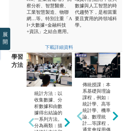
察分析、智慧醫療、
數據與人工智慧的時
工業智慧製造、物聯
代趨勢下，是相當重
網…等。特別注重「A
要且實用的跨領域科
I+大數據+金融科技
學。
+資訊」之結合應用。
展
開
下載詳細資料
學習
方法
傳統授課：本
機器學習：
系基礎與理論
統計方法：以
資
機器學習理論
課程，例如：
收集數據、分
mi
主要是設計和
統計學、高等
析數據和由數
從
分析一些讓電
統計學、機率
據得出結論的
提
腦可以自動
論、數理統
一系列方法。
的
「學習」的演
計....等課程，
分為兩類：描
的
算法。機器學
通常會採用傳