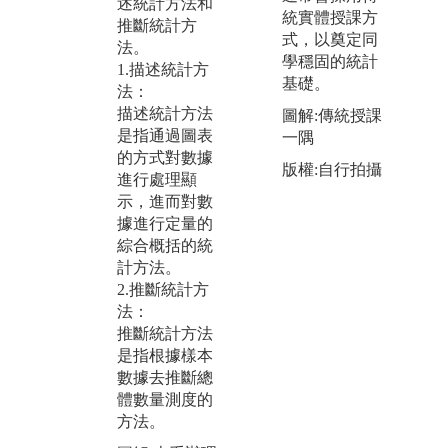
述統計方法和
1
習演算法是一
統實體授課方
推斷統計方
物
類從資料中自
式，以奠定同
法。
2
動分析獲得規
學穩固的統計
1.描述統計方
3
律，並利用規
基礎。
法：
析
律對未知資料
描述統計方法
分
圖解:傳統授課
進行預測的演
是指通過圖表
料視
一隅
算法。 因此資
的方式對數據
s:/
料探勘與機器
版權:自行拍攝
進行處理顯
xh
學習相輔相
示，進而對數
4
成。
據進行定量的
5
圖解:專題實作
綜合概括的統
圖
導入機器學習
計方法。
A
2.推斷統計方
版權:靜宜資科
片
法：
系
程
推斷統計方法
版
是指根據樣本
系
數據去推斷總
體數量測度的
方法。