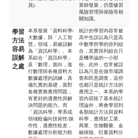
員).
算師發展，仍需修習
風險管理與保險等相
關知識。
本系發展「資料科學/
統計的學習內容常被
學習
大數據」與「人工智
高中生誤以為只是高
方法
慧」領域，易被誤解
中數學所學的排列組
容易
為「資訊科學」。本
合，其實排列組合只
誤解
系綜合「資訊科學」
是機率論的一小部
及「數理」面向，進
份。此外，也常被誤
之處
行數理與各種資料大
以為只是在做市場調
數據處理的訓練，具
查和民意調查，這些
備扎實的基礎，面對
也都只是統計方法的
各種實務應用問題，
應用之一。本系的學
有更好的適應性與解
習內容除了基本統計
決問題的能力。而
理論外，將會學習到
「資訊科學」學系或
各類統計方法與資料
領域較偏向技術性/操
科學，應用於工業、
作性，適應性較差，
商業、生物醫藥、金
數據處理分析能力較
融保險、巨量資料分