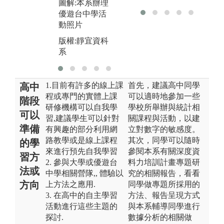
圖解:本系辦理
優遊台中學活
動照片
版權:靜宜資科
系
1.目前有許多的線上課
首先，建議高中同學
高中
程或專門的實體上課
可以適時地參加一些
階段
研修機構可以自我學
學校所舉辦與統計相
可以
習,建議學生可以針對
關課程與活動，以建
準備
有興趣的部分利用網
立對數字的敏感度。
路教學或是線上課程
其次，同學可以隨時
的學
來進行預先自我學習
參閱本系有關深度資
習方
2. 參與大學或優遊台
料力培訓計畫專題研
法或
中學相關營隊,, 體驗以
究的相關報告，看看
方向
上方法之應用.
同學做專題所採用的
3. 在高中的自主學習
方法、報告呈現方式
活動進行這些主題的
與本系輔導同學進行
探討.
數據分析的相關做