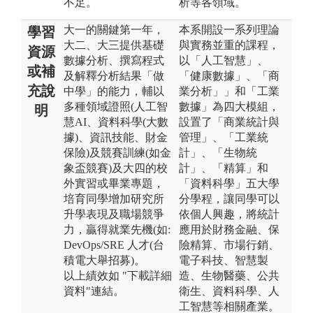
不足。
析等各領域。
大一的關鍵第一年，
本系開設一系列理論
學習
大二、大三提供基礎
與實務並重的課程，
資源
數據分析、撰寫程式
以「人工智慧」、
或補
及解釋分析結果「做
「健康數據」、「商
充說
中學」的能力，輔以
業分析」」和「工業
多種領域證照(人工智
數據」為四大模組，
明
慧AI、資料科學(大數
設置了「商業統計與
據)、資訊技能、財金
管理」、「工業統
保險)及競賽訓練(如金
計」、「生物統
象盃競賽)及大四的校
計」、「精算」和
外實習或畢業專題，
「資料科學」五大學
培育同學增加研究所
分學程，讓同學可以
升學表現及職場競爭
依個人興趣，將統計
力，贏得就業先機(如:
應用於財務金融、保
DevOps/SRE 人才(台
險精算、市場行銷、
積電大舉招募)。
電子科技、智慧製
以上績效如 "下載詳細
造、生物醫藥、公共
資料"連結。
衛生、資料科學、人
工智慧等相關產業。