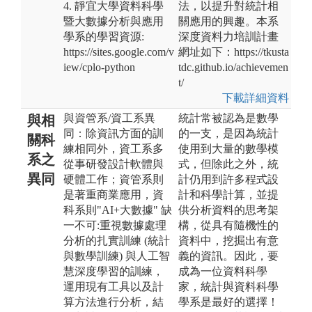
4. 靜宜大學資料科學
法，以提升對統計相
暨大數據分析與應用
關應用的興趣。本系
學系的學習資源:
深度資料力培訓計畫
https://sites.google.com/v
網址如下：https://tkusta
iew/cplo-python
tdc.github.io/achievemen
t/
下載詳細資料
與資管系/資工系異
統計常被認為是數學
與相
同：除資訊方面的訓
的一支，是因為統計
關科
練相同外，資工系多
使用到大量的數學模
系之
從事研發設計軟體與
式，但除此之外，統
異同
硬體工作；資管系則
計仍用到許多程式設
是著重商業應用，資
計和科學計算，並提
科系則"AI+大數據" 缺
供分析資料的思考架
一不可:重視數據處理
構，從具有隨機性的
分析的扎實訓練 (統計
資料中，挖掘出有意
與數學訓練) 與人工智
義的資訊。因此，要
慧深度學習的訓練，
成為一位資料科學
運用現有工具以及計
家，統計與資料科學
算方法進行分析，結
學系是最好的選擇！