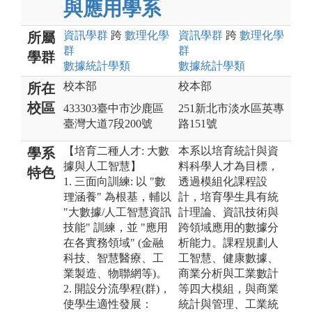
與應用學系
資訊
學群
跨
數理化
學
資訊
學群
跨
數理化
學
所屬
群
群
學群
數據統計
學類
數據統計
學類
校本部
校本部
所在
校區
433303臺中市沙鹿區
251新北市淡水區英專
臺灣大道7段200號
路151號
【培育二種人才: 大數
本系以培育統計與資
學系
據與人工智慧】
料科學人才為目標，
特色
1. 三面向訓練: 以 "數
透過模組化課程設
理涵養" 為根基，輔以
計，培育學生具有統
"大數據/人工智慧資訊
計理論、資訊技術與
技能" 訓練，並 "應用
跨領域應用的數據分
在各實務領域" (金融
析能力。課程規劃人
科技、智慧醫療、工
工智慧、健康數據、
業製造、物聯網等)。
商業分析與工業數計
2. 開設分流學程(群)，
等四大模組，與商業
使學生適性發展：
統計與管理、工業統