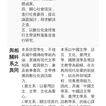
體成果。
四、關心社會現況，
進行社會參與，提出
議題探討，尋求解決
之道。
五、以數位化途徑進
行文學資料蒐集並進
行研究。
本系培育學生，不僅
本系以中國文學、語
與相
具備中國傳統學術內
言、文化、臺灣文
關科
涵，更擁有現代文學
學、國際漢學及華語
系之
知識、鑑賞能力，兼
文教學為範疇。在古
異同
及敘事書寫、文學傳
典與現代並重的前提
播與數位化資訊能
下，結合跨領域課
力。
程，培養應用能力。
1.臺文系：以臺灣語
因此，具備「中國文
文、文學、文化為重
學系、中國語文學
心。
系、臺灣文學系、華
2.華文系：關注現當代
語教學系」的核心課