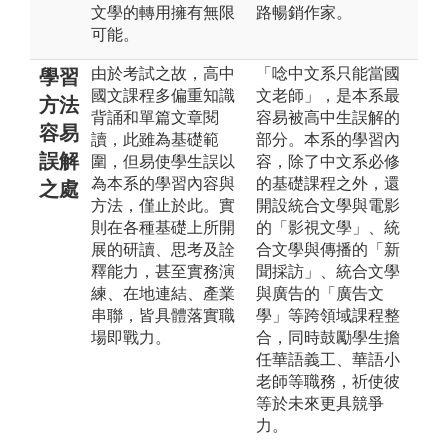
文學的轉用擁有無限
路暢銷作家。
可能。
由於考試之故，高中
「唸中文系只能當國
學習
國文課程多偏重知識
文老師」，是本系最
方法
背誦和單篇文章閱
容易被高中生誤解的
容易
讀，此雖為基礎範
部分。本系的學習內
誤解
圍，但易使學生誤以
容，除了中文系必修
為本系的學習內容與
的基礎課程之外，還
之處
方法，僅止於此。實
開設統合文學與電影
則在各種基礎上所開
的「影視文學」、統
展的研讀、思考及詮
合文學與傳播的「新
釋能力，甚至實務演
聞採訪」、統合文學
練、在地連結、產業
與廣告的「廣告文
串聯，皆具體落實職
學」等跨領域課程整
場即戰力。
合，同時鼓勵學生擔
任華語義工、華語小
老師等職務，祈使彼
等於未來更具競爭
力。