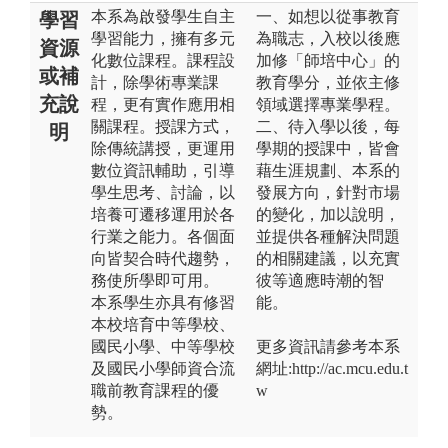
本系為啟發學生自主
一、如想以從事教育
學習
學習能力，擁有多元
為職志，入校以後應
資源
化數位課程。課程設
加修「師培中心」的
或補
計，除學術專業課
教育學分，並依主修
充說
程，更有實作應用相
領域選擇專業學程。
關課程。授課方式，
二、待入學以後，每
明
除傳統講授，更運用
學期的授課中，皆會
數位資訊輔助，引導
藉生涯規劃、本系的
學生思考、討論，以
發展方向，針對市場
培養可遷移運用於各
的變化，加以說明，
行業之能力。各個面
並提供各種解決問題
向皆契合時代趨勢，
的相關建議，以充實
務使所學即可用。
彼等適應時潮的智
本系學生亦具有修習
能。
本校培育中等學校、
國民小學、中等學校
更多資訊請參考本系
及國民小學師資合流
網址:http://ac.mcu.edu.t
職前教育課程的優
w
勢。