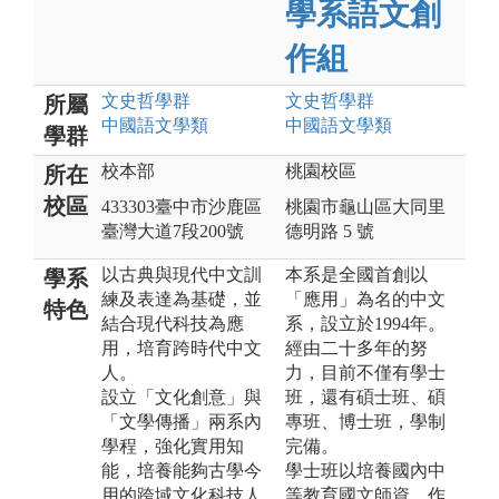
學系語文創
作組
文史哲
學群
文史哲
學群
所屬
中國語文
學類
中國語文
學類
學群
校本部
桃園校區
所在
校區
433303臺中市沙鹿區
桃園市龜山區大同里
臺灣大道7段200號
德明路 5 號
以古典與現代中文訓
本系是全國首創以
學系
練及表達為基礎，並
「應用」為名的中文
特色
結合現代科技為應
系，設立於1994年。
用，培育跨時代中文
經由二十多年的努
人。
力，目前不僅有學士
設立「文化創意」與
班，還有碩士班、碩
「文學傳播」兩系內
專班、博士班，學制
學程，強化實用知
完備。
能，培養能夠古學今
學士班以培養國內中
用的跨域文化科技人
等教育國文師資、作