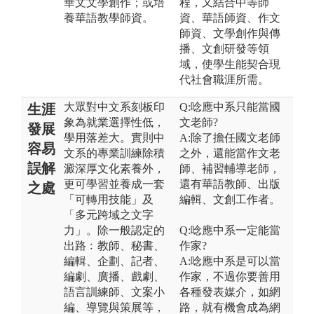
華文文學創作；或培
程，又結合中等師
養華語教學師資。
資、華語師資、作文
師資、文學創作與傳
播、文創研發等領
域，使學生能契合現
代社會職涯所需。
大眾對中文系刻板印
Q:唸應中系只能當國
生涯
象為就業選擇性低，
文老師?
發展
學用落差大。實則中
A:除了擔任國文老師
容易
文系的專業訓練除積
之外，還能當作文老
誤解
澱深厚文化素養外，
師、補習輔導老師，
更可學習並養成一套
還有華語教師、出版
之處
「可轉用技能」及
編輯、文創工作者。
「多元跨域之文字
力」。除一般認定的
Q:唸應中系一定能當
出路﹕教師、秘書、
作家?
編輯、企劃、記者、
A:唸應中系是可以當
編劇、廣播、戲劇、
作家，不過你要善用
語言訓練師、文案小
各種發表媒介，如網
編、導覽與策展等，
路，就有機會成為網