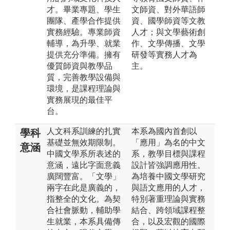
才。畢業專題、學生
文師資、對外華語師
團隊、產學合作提供
資、國學師資等文教
實務經驗。專業師資
人才；與文學藝術創
輔導，為升學、就業
作、文學傳播、文學
提供充分準備。擁有
研發等實務人才為
優質師資與教學品
主。
質，完善教學設備與
環境，是課程理論與
實務展現的最佳平
台。
人文科系訓練的扎實
本系為國內首創以
學科
基礎並無效期限制。
「應用」為名的中文
意涵
中國文學系所表述的
系，教學目標與課程
意涵，遠比字面意義
設計皆強調應用性。
廣闊豐富。「文學」
為培養中國文學研究
兩字在此是廣義的，
與語文應用的人才，
指整全的文化。為契
特別著重理論與實務
合社會脈動，輔助學
結合、跨領域課程整
生就業，本系具備傳
合，以及宏觀的國際