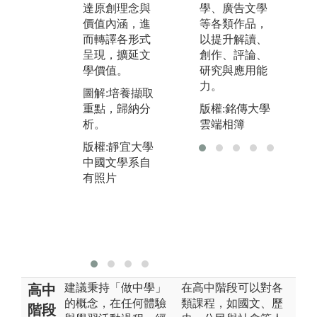
互協、補位，
學、廣告文學
達原創理念與
激
以創造美好結
等各類作品，
價值內涵，進
新
果。
以提升解讀、
而轉譯各形式
體
創作、評論、
呈現，擴延文
文
圖解:善用數位
研究與應用能
學價值。
用
資訊完成合作
力。
力
學習
圖解:培養擷取
版權:銘傳大學
重點，歸納分
圖
版權:靜宜大學
雲端相簿
析。
管
中國文學系自
題
有照片
版權:靜宜大學
中國文學系自
版
有照片
中
有
建議秉持「做中學」
在高中階段可以對各
高中
的概念，在任何體驗
類課程，如國文、歷
階段