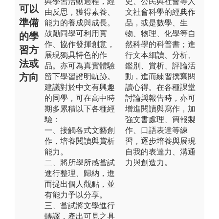
與學習活動過程，經
史、公民與社會等人
可以
由反思，獲得素養、
文社會科學的經典作
準備
能力的養成與成長。
品，或是數學、生
鼓勵同學可利用實
物、物理、化學等自
的學
作、協作發揮創意，
然科學的科普書；進
習方
展現獨具特色的作
行文本細讀、分析、
法或
品。亦可為真實體驗
鑑別、賞析、評論活
方向
留下學習證明軌跡。
動，進而練習撰寫閱
建議對於中文有興趣
讀心得。在各種課堂
的同學，可在高中時
討論與報告時，亦可
期多累積以下各種經
增進閱讀與寫作，加
驗：
強文書處理、簡報製
一、接觸各式文藝創
作、口語表達等練
作，培養閱讀與賞析
習，逐步培養與展現
能力。
自我的表達力、溝通
二、將所學所感嘗試
力與創造力。
進行整理、歸納，進
而提出個人觀點，並
有能力予以分享。
三、嘗試將文學進行
轉譯，產出可見之具