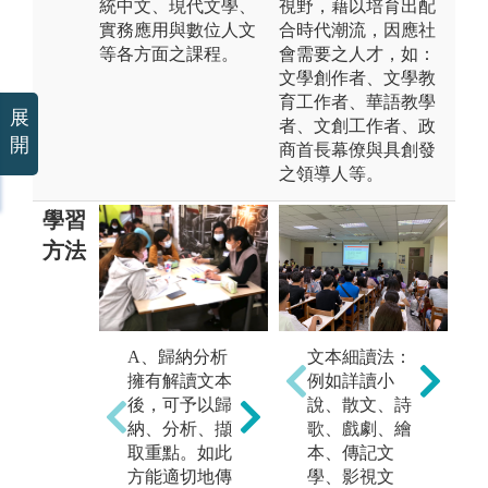
統中文、現代文學、
視野，藉以培育出配
實務應用與數位人文
合時代潮流，因應社
等各方面之課程。
會需要之人才，如：
文學創作者、文學教
育工作者、華語教學
展
者、文創工作者、政
開
商首長幕僚與具創發
之領導人等。
學習
方法
C
想
B、合作學習
文本細讀法：
A、歸納分析
見
新資訊時代，
例如詳讀小
擁有解讀文本
實
更注重團隊合
說、散文、詩
後，可予以歸
技
作｡合作學習訓
歌、戲劇、繪
納、分析、擷
具
練如何溝通、
本、傳記文
取重點。如此
問
協調、串聯、
學、影視文
方能適切地傳
透