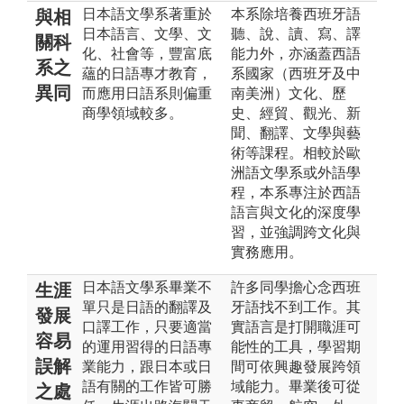
日本語文學系著重於
本系除培養西班牙語
與相
日本語言、文學、文
聽、說、讀、寫、譯
關科
化、社會等，豐富底
能力外，亦涵蓋西語
系之
蘊的日語專才教育，
系國家（西班牙及中
異同
而應用日語系則偏重
南美洲）文化、歷
商學領域較多。
史、經貿、觀光、新
聞、翻譯、文學與藝
術等課程。相較於歐
洲語文學系或外語學
程，本系專注於西語
語言與文化的深度學
習，並強調跨文化與
實務應用。
日本語文學系畢業不
許多同學擔心念西班
生涯
單只是日語的翻譯及
牙語找不到工作。其
發展
口譯工作，只要適當
實語言是打開職涯可
容易
的運用習得的日語專
能性的工具，學習期
誤解
業能力，跟日本或日
間可依興趣發展跨領
語有關的工作皆可勝
域能力。畢業後可從
之處