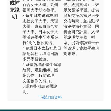
或補
百合女子大學、九州
光、經貿實習），鼓
充說
福岡大學移地教學。
勵跨領域學習。提供
3.每年日本姊妹校:同
最多交換名額與最長
明
志社女子大學、天理
交換時間，並推動學
大學、東京白百合女
海築夢海外實習、國
子大學、日本女子大
科會研究計畫。入學
學派遣學生至本系進
即說明雙主修、輔
行2周的教育實習。
系、提前修讀碩士班
4.創設日本太鼓社及日
等資源，協助學生規
語配音社，增進日語
劃未來。
多元學習管道。
5.系學會培訓學生領導
統籌、規劃組織、團
隊合作、時間管理、
文案創作的能力。
6.課程指引請參照說
明。
下載詳細資料