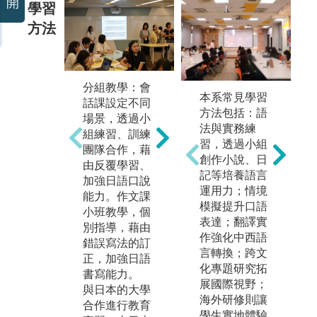
開
學習
方法
分組教學：會
日本文化體
本系常見學習
短
話課設定不同
驗：藉由日本
方法包括：語
習
場景，透過小
茶道、日本太
法與實務練
假
組練習、訓練
鼓、日本動
習，透過小組
本
團隊合作，藉
漫、日本花
創作小說、日
透
由反覆學習、
道、日語卡
記等培養語言
學
加強日語口說
拉、日本和服
運用力；情境
生
能力。作文課
等活動，體驗
模擬提升口語
受
小班教學，個
學習日本文
表達；翻譯實
激
別指導，藉由
化。
作強化中西語
能
錯誤寫法的訂
言轉換；跨文
機
正，加強日語
化專題研究拓
書寫能力。
展國際視野；
與日本的大學
海外研修則讓
合作進行教育
學生實地體驗