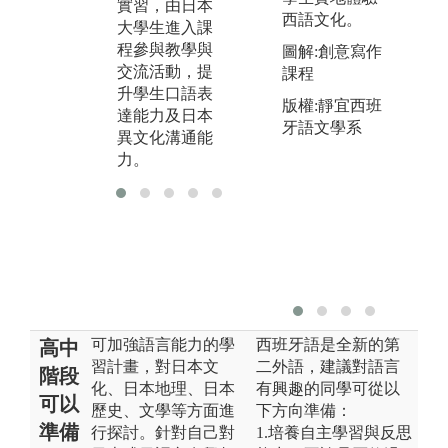
實習，由日本
西語文化。
大學生進入課
程參與教學與
圖解:創意寫作
交流活動，提
課程
升學生口語表
版權:靜宜西班
達能力及日本
牙語文學系
異文化溝通能
力。
可加強語言能力的學
西班牙語是全新的第
高中
習計畫，對日本文
二外語，建議對語言
階段
化、日本地理、日本
有興趣的同學可從以
可以
歷史、文學等方面進
下方向準備：
準備
行探討。針對自己對
1.培養自主學習與反思