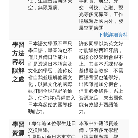
任，生涯出路海闊天
事商貿、航空、外
空，無限寬廣。
交、科技、金融、觀
光等多元職業，工作
場域遍及國內外，發
展空間廣闊。
下載詳細資料
日本語文學系不單只
許多同學以為英文好
學習
學日語，畢業時也不
才能學好西班牙語，
方法
僅只具備日語能力，
或擔心沒學過會跟不
容易
而是透過日本語言及
上。其實本系課程從
誤解
文化的學習，讓你反
基礎發音教起，不需
省自我並理解他國文
西語背景也能學好。
之處
化，以異文化的國際
出國雖是加分機會，
觀打開全球視野的鑰
但非必要條件，系上
匙，使你(妳)具備進入
資源充足，未出國也
日本為起始的國際移
能有效提升西語能
動能力。
力。
1.每年逾60位學生赴日
本系中外籍師資兼
學習
交換留學。
備，設有多元學程
資源
2.暑期可至日本東京白
（語言與翻譯、觀