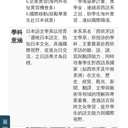
6.企業實習(海內外長
「學海築夢計畫」獎
短實習機會多)
學金，連續居西語系
8.國際移動(鼓勵畢業
之冠，助學生海外實
生赴日本就業)
習，連結國際職場。
日本語文學系以培育
本系系名「西班牙語
學科
「通曉日本語文、熟
文學系」所指涉的學
意涵
知日本文化、具備國
科，主要奠基於西班
際視野、促進台日交
牙語的聽、說、讀、
流」之日語專才為目
寫與翻譯能力，同時
標。
培養學生對西語系國
家（如西班牙及中南
美洲）在文化、歷
史、經貿、觀光、新
聞、翻譯、文學與藝
術等領域的理解與專
業素養。透過語言與
跨文化學習，提升學
生的語文能力與國際
視野。
展