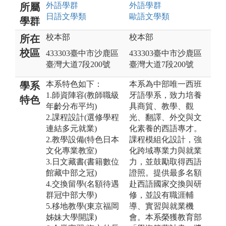
外語
學群
外語
學群
所屬
日語文
學類
歐語文
學類
學群
校本部
校本部
所在
校區
433303臺中市沙鹿區
433303臺中市沙鹿區
臺灣大道7段200號
臺灣大道7段200號
本系特色如下：
本系為中部唯一西班
學系
1.師資陣容(教師職級
牙語學系，致力培養
特色
年齡分布平均)
具商貿、教學、觀
2.課程設計(選修學程
光、翻譯、外交與文
連結多元就業)
化素養的西語專才。
2.教學設備(特色日本
課程模組化設計，強
文化專業教室)
化跨域專業力與就業
3.日文藏書(書籍數位
力，並鼓勵取得西語
館藏中部之冠)
證照。提供最多名額
4.交換留學(名額待遇
赴西語國家交換與研
群冠中部大學)
修，並設有職涯輔
5.移地教學(東京福岡
導、實習與就業機
姊妹大學開課)
會。本系榮獲教育部