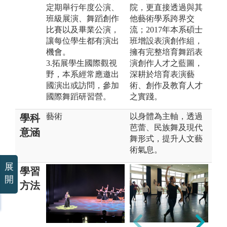
定期舉行年度公演、
院，更直接透過與其
班級展演、舞蹈創作
他藝術學系跨界交
比賽以及畢業公演，
流；2017年本系碩士
讓每位學生都有演出
班增設表演創作組，
機會。
擁有完整培育舞蹈表
3.拓展學生國際觀視
演創作人才之藍圖，
野，本系經常應邀出
深耕於培育表演藝
國演出或訪問，參加
術、創作及教育人才
國際舞蹈研習營。
之實踐。
藝術
以身體為主軸，透過
學科
芭蕾、民族舞及現代
意涵
舞形式，提升人文藝
術氣息。
展
學習
開
方法