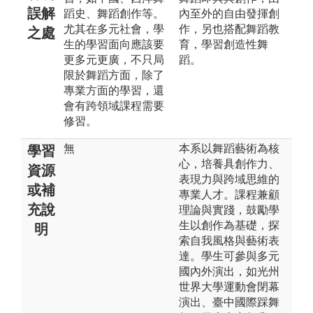
誤解
蹈史、舞蹈創作等。
內至外的自由發揮創
尤其在多元社會，學
作，另也搭配舞蹈教
之處
生的學習面向應該要
育，學習創造性舞
更多元更廣，不只局
蹈。
限於舞蹈方面，除了
專業方面的學習，還
會有跨領域課程需要
修習。
無
本系以舞蹈藝術為核
學習
心，培養具創作力、
資源
表現力與跨域思維的
或補
專業人才。課程兼顧
充說
理論與實踐，鼓勵學
生以創作為基礎，探
明
索自我風格與藝術表
達。學生可參與多元
國內外演出，如光州
世界大學運動會閉幕
演出、臺中國際踩舞