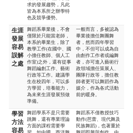
求的發展趨勢，凡此
皆為本系所之辦學特
色及競爭優勢。
舞蹈系畢業後，不會
一般而言，多被認為
生涯
僅限於只能當老師，
畢業後擔任舞團舞
發展
本系的畢業生，除了
者，然而四年學習
容易
教學工作(在國中、國
中，不但可以成為自
誤解
小擔任教師、個人工
由創作工作者或編舞
作室)之外，還有從事
者，亦可進入藝術行
之處
舞蹈編創工作、藝術
政領域擔任策展人、
行政等工作。建議學
團隊行政等，擔任教
生在校四年，可以多
師者更可以舞蹈作為
方學習，培養能力，
媒介，作為各式活動
為未來生涯發展預做
前的暖身。
準備。
舞蹈學系不是只需要
舞蹈系不僅教授技巧
學習
跳舞，還有專業理論
動作(芭蕾、現代舞及
方法
方面的課程需要學
民族舞蹈)，也著重於
容易
習，如中國、西洋舞
舞蹈即興與創作，由