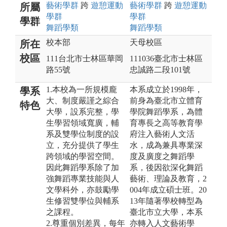
藝術
學群
跨
遊憩運動
藝術
學群
跨
遊憩運動
所屬
學群
學群
學群
舞蹈
學類
舞蹈
學類
校本部
天母校區
所在
校區
111台北市士林區華岡
111036臺北市士林區
路55號
忠誠路二段101號
1.本校為一所規模龐
本系成立於1998年，
學系
大、制度嚴謹之綜合
前身為臺北市立體育
特色
大學，設系完整，學
學院舞蹈學系，為體
生學習領域寬廣，輔
育專長之高等教育學
系及雙學位制度的設
府注入藝術人文活
立，充分提供了學生
水，成為兼具專業深
跨領域的學習空間。
度及廣度之舞蹈學
因此舞蹈學系除了加
系，後因欲深化舞蹈
強舞蹈專業技能與人
藝術、理論及教育，2
文學科外，亦鼓勵學
004年成立碩士班。20
生修習雙學位與輔系
13年隨著學校轉型為
之課程。
臺北市立大學，本系
2.尊重個別差異，每年
亦轉入人文藝術學