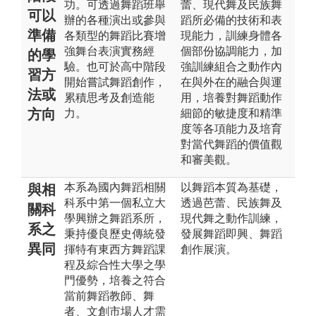
功。可透過舞蹈班舉
蕾、現代舞及民族舞
可以
辦的各種演出或參與
蹈所必備的技術和表
準備
各類型的舞蹈比賽增
現能力，訓練身體各
強舞台表演實務經
個部份協調能力，加
的學
驗。也可於高中階段
強訓練組合之動作內
習方
開始嘗試舞蹈創作，
在與外在的融合與運
法或
累積思考及創造能
用，培養對舞蹈動作
方向
力。
細節的敏捷度和精準
度等各項能力及培育
對當代舞蹈的價值觀
和審美觀。
本系為國內舞蹈相關
以舞蹈本質為基礎，
與相
科系中第一個私立大
透過芭蕾、民族舞及
關科
學興辦之舞蹈系所，
現代舞之動作訓練，
系之
秉持優良歷史傳統發
發展舞蹈即興、舞蹈
異同
揮特有東西方舞蹈課
創作展演。
程及綜合性大學之學
門優勢，培養之符合
當前舞蹈教師、舞
者、文創市場人才需