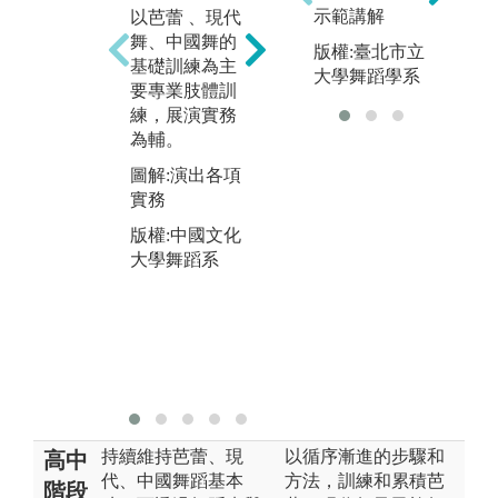
示範講解
以芭蕾 、現代
移地學習
各
舞、中國舞的
課
版權:臺北市立
圖解:移地交流
基礎訓練為主
大學舞蹈學系
學習
圖
要專業肢體訓
版權:中國文化
版
練，展演實務
大學舞蹈系
大
為輔。
圖解:演出各項
實務
版權:中國文化
大學舞蹈系
持續維持芭蕾、現
以循序漸進的步驟和
高中
代、中國舞蹈基本
方法，訓練和累積芭
階段