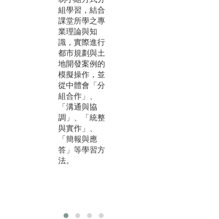
尼
組學習，結合
統（GIS）、
大
課堂所學之專
電腦繪圖（Aut
的
業理論與知
oCAD、Sketch
作
識，實際進行
up等）、虛擬
系
都市規劃與土
實境（VR）、
拓
地開發案例的
AI、影像拍攝
與
模擬操作，並
與編輯等，透
能
從中體會「分
過「軟體操
著
組合作」、
作」、「創新
化
「溝通與協
模擬」、「案
「
調」、「統整
例呈現」等學
作
與實作」、
習方法，將數
體
「簡報與應
位技能有效應
通
答」等學習方
用於都市規劃
讓
法。
與設計實務。
內
累
規
驗