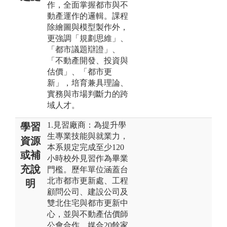
作，全面掌握都市與不
動產運作的邏輯。課程
除繪圖與模型製作外，
更強調「規劃思維」、
「都市議題辯證」、
「不動產開發、投資與
估價」、「都市更
新」，培育兼具理論、
實務與市場判斷力的跨
域人才。
1.見習廠商：為提升學
學習
生專業技能與就業力，
資源
本系規定完成至少120
或補
小時校外見習作為畢業
充說
門檻。歷年單位涵蓋台
北市都市更新處、工程
明
顧問公司、建設公司及
雙北住宅與都市更新中
心，並與不動產估價師
公會合作，媒合20餘家