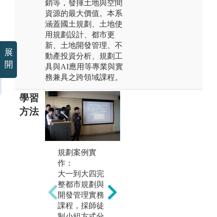
銷等，發揮土地與空間
資源的最大價值。本系
涵蓋國土規劃、土地使
用規劃設計、都市更
新、土地開發管理、不
展
動產投資分析、規劃工
開
具與AI應用等專業與實
務兼具之跨領域課程。
學習
方法
規劃案例實
資訊軟體操
海
作：
作：
學
大一到大四完
都市規劃與設
學
整都市規劃與
計過程中需借
將
開發管理實務
重相關資訊軟
國
課程，採師徒
體的輔助，例
義
制小組方式分
如地理資訊系