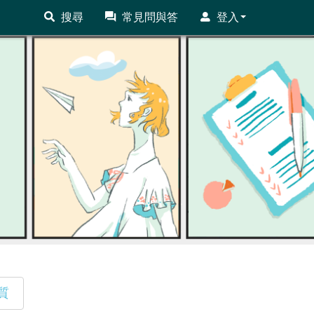
搜尋
常見問與答
登入
質