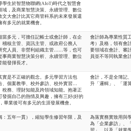
學生於智慧物聯網(AIoT)時代之智慧會
領域，及商業智慧決策、永續管理、數位
故文大會計比其它商管科系的未來發展還
擁有多元的就業機會。
相當多元，可擔任記帳士或會計師，在企
會計師為專業性質
、稽核主管、資訊主管、或政府公務人
考）及格，領有會
研究人員、非營利組織主管……等，也可
要領域在會計、審
從事商業智慧決策分析、永續管理、數位
員並不等同執業會
皆能發揮長才。
其實是不正確的觀念。多元學習方法包
會計，不是全簿記
告、個案教學、校外參訪、校外實習…
升「邏輯」、「運
、稅務、理財知能及跨領域知能。抱著正
可發掘自己的熱情及興趣，擁有三好(好的
)，畢業後可有多元的生涯發展機會。
稱：五年一貫），縮短學生修習年限，及
為落實務實致用與
為「企業參訪」、
習」，以及「就業