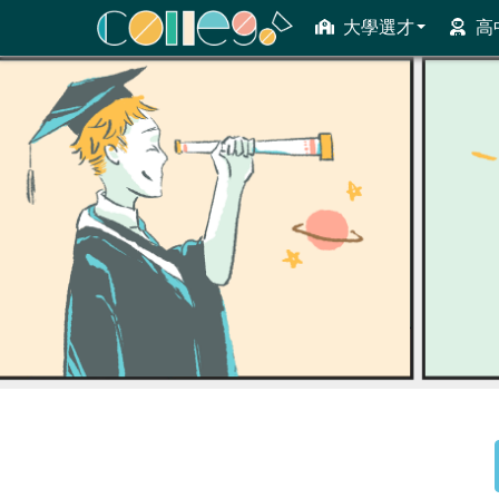
大學選才
高
ColleGo! 大學選才與高中育才輔助系統