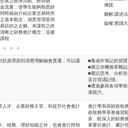
企業之經濟活動、經營績
課程將對相關問題
傳授。
金流量，使學生能夠熟悉財
何紀錄、分類與彙
同時藉由介紹企業交易時所
貸法則、會計循環
圖解:講述法
之基本觀念，洞悉管理當局
表等作帳實務，幫
版權:實踐
易目的之企圖。本課程之終
學習基礎
清晰之財務會計概念，並建
課程
對於原理原則清楚理解融會貫通，可以讓
■養成作筆記的習
■廣泛涉獵報章雜
■嘗試思考、分析
盲目背誦記憶。
■透過參與各項學
達能力。
業人才、企業財務主管，和提升社會會計
會計學系與財政稅
政稅務學系會修習
多、較深入的財務
計、稅務、理財知能之外，也會進行跨領
果要往會計、審計