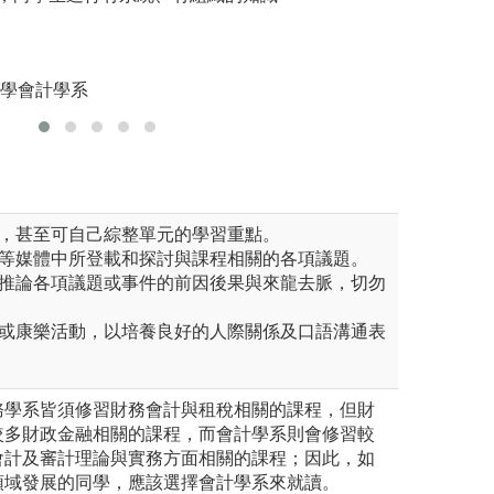
討論介紹，使學生了解企業如
透過相關案例影片
總交易並學會會計方程式、借
圖解:解讀
等會計基本觀念與編製財務報
版權:實踐
助學生奠定爾後各相關學科的
大學會計學系
慣，甚至可自己綜整單元的學習重點。
誌等媒體中所登載和探討與課程相關的各項議題。
並推論各項議題或事件的前因後果與來龍去脈，切勿
術或康樂活動，以培養良好的人際關係及口語溝通表
務學系皆須修習財務會計與租稅相關的課程，但財
較多財政金融相關的課程，而會計學系則會修習較
會計及審計理論與實務方面相關的課程；因此，如
領域發展的同學，應該選擇會計學系來就讀。