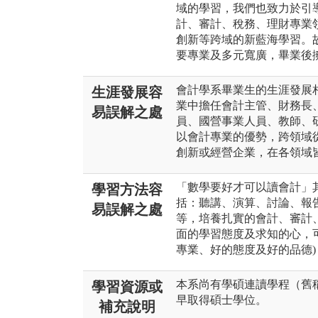
域的學習，我們也致力於引導
計、審計、稅務、理財專業
創新等跨域的新藍海學習。
要專業及多元寬廣，畢業後
會計學系畢業生的生涯發展
生涯發展容
業中擔任會計主管、財務長
易誤解之處
員、國營事業人員、教師、
以會計專業的優勢，跨領域
創新或經營企業，在各領域
「數學要好才可以讀會計」
學習方法容
括：聽講、演算、討論、報
易誤解之處
等，培養扎實的會計、審計
面的學習態度及求知的心，
專業、好的態度及好的品德
本系尚有學碩連讀學程（舊
學習資源或
早取得碩士學位。
補充說明