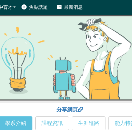
中育才
焦點話題
最新消息
分享網頁
學系介紹
課程資訊
生涯進路
能力特