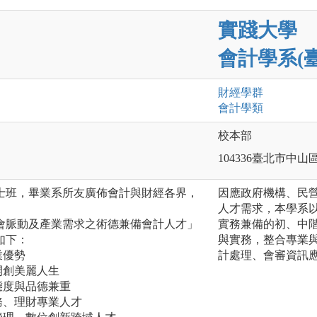
實踐大學
會計學系(
財經
學群
會計
學類
校本部
104336臺北市中山
設碩士班，畢業系所友廣佈會計與財經各界，
因應政府機構、民
人才需求，本學系
會脈動及產業需求之術德兼備會計人才」
實務兼備的初、中
如下：
與實務，整合專業
業優勢
計處理、會審資訊
開創美麗人生
態度與品德兼重
務、理財專業人才