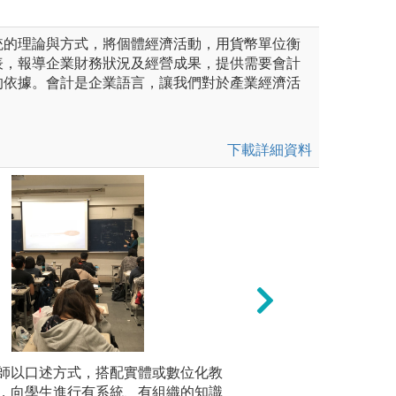
統的理論與方式，將個體經濟活動，用貨幣單位衡
表，報導企業財務狀況及經營成果，提供需要會計
的依據。會計是企業語言，讓我們對於產業經濟活
。
下載詳細資料
未上傳圖片
師以口述方式，搭配實體或數位化教
問答法：
影片欣賞：
，向學生進行有系統、有組織的知識
或經驗進行