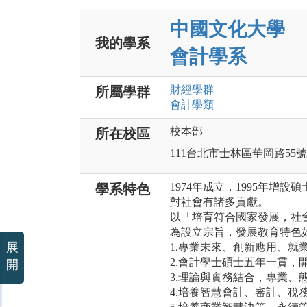
中國文化大學
我的學系
會計學系
財經
學群
所屬學群
會計
學類
校本部
所在校區
111台北市士林區華岡路55號
1974年成立，1995年增
學系特色
對社會有諸多貢獻。
以「培育符合國家發展，社
為設立宗旨，發展教育特色
展
1.專業未來、創新應用、就
2.會計學士碩士五年一貫，
開
3.理論與實務結合，專業、
4.培養智慧會計、審計、稅