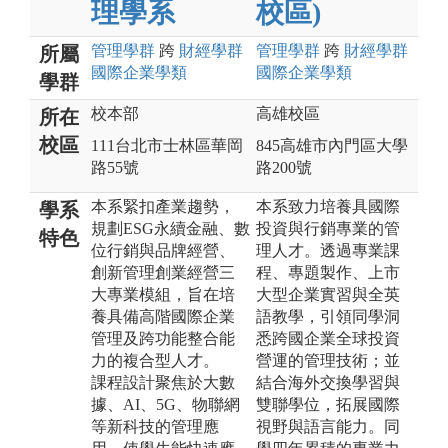
理學系
校區)
管理
學群
跨
財經
學群
管理
學群
跨
財經
學群
所屬
國際企業
學類
國際企業
學類
學群
校本部
高雄校區
所在
校區
111台北市士林區華岡
845高雄市內門區大學
路55號
路200號
本系緊扣產業趨勢，
本系致力培養具國際
學系
規劃ESG永續金融、數
投資與行銷專業的管
特色
位行銷與品牌經營、
理人才。透過專業課
創新管理創業經營三
程、專題製作、上市
大專業模組，旨在培
大型企業實習與全英
養具備高階國際企業
語教學，引領同學洞
管理及跨功能整合能
悉跨國企業全球投資
力的複合型人才。
營運的管理技術；並
課程設計聚焦於大數
結合海外交換學習與
據、AI、5G、物聯網
雙聯學位，拓展國際
等新科技的管理應
視野與語言能力。同