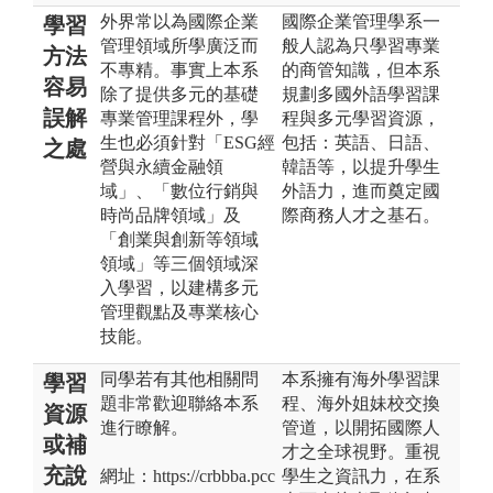
外界常以為國際企業
國際企業管理學系一
學習
管理領域所學廣泛而
般人認為只學習專業
方法
不專精。事實上本系
的商管知識，但本系
容易
除了提供多元的基礎
規劃多國外語學習課
誤解
專業管理課程外，學
程與多元學習資源，
生也必須針對「ESG經
包括：英語、日語、
之處
營與永續金融領
韓語等，以提升學生
域」、「數位行銷與
外語力，進而奠定國
時尚品牌領域」及
際商務人才之基石。
「創業與創新等領域
領域」等三個領域深
入學習，以建構多元
管理觀點及專業核心
技能。
同學若有其他相關問
本系擁有海外學習課
學習
題非常歡迎聯絡本系
程、海外姐妹校交換
資源
進行瞭解。
管道，以開拓國際人
或補
才之全球視野。重視
充說
網址：https://crbbba.pcc
學生之資訊力，在系