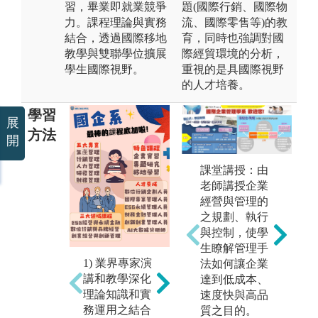
習，畢業即就業競爭
題(國際行銷、國際物
力。課程理論與實務
流、國際零售等)的教
結合，透過國際移地
育，同時也強調對國
教學與雙聯學位擴展
際經貿環境的分析，
學生國際視野。
重視的是具國際視野
的人才培養。
學習
展
方法
開
未上傳圖片
出
課堂講授：由
習
老師講授企業
學
經營與管理的
之
之規劃、執行
同
與控制，使學
國
生瞭解管理手
例
1) 業界專家演
法如何讓企業
外
個案專題競
講和教學深化
達到低成本、
校
賽：同學進行
理論知識和實
速度快與高品
外
團隊分組，每
務運用之結合
質之目的。