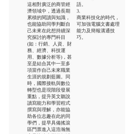
這相對廣泛的商管經
語。
濟領域中，透過長期
3.
累積的閱讀與知識，
商業科技化的時代，
也能協助同學判斷自
可加強電腦文書處理
己未來在此想持續深
能力及簡報溝通技
究探討的專門科目
巧。
(如：行銷、人資、財
務、經濟、科技運
用、數據分析等)，甚
至是結合其中一至多
項當作自己未來職業
生涯的規劃藍圖。同
時，國際接軌與數位
轉型也是現階段發展
重點，提升英文聽說
讀寫能力和學習程式
撰寫與理解，亦能協
助各位志趣在此的同
學們，提早具備搖滾
區門票進入這浩瀚無