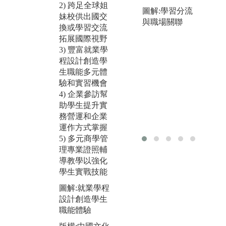
年
組一位指導教
2) 跨足全球姐
圖解:學習分流
極
授帶領同學進
妹校供出國交
與職場關聯
流
行真實企業問
換或學習交流
海
題解決(產學合
拓展國際視野
企
作)或是重要管
3) 豐富就業學
式
理議題研究專
程設計創造學
國
題，一年期的
生職能多元體
大專題過程中
驗和實習機會
圖
除培養同學管
4) 企業參訪幫
學
理專業技能
助學生提升實
視
外，更進一步
務營運和企業
版
強化團隊合
運作方式掌握
大
作、整合能
5) 多元商學管
管
力、問題解決
理專業證照輔
絲
能力、簡報溝
導教學以強化
通能力等。同
學生實戰技能
時透過系上競
圖解:就業學程
賽活動安排，
設計創造學生
讓同學之間互
職能體驗
相學習激勵。