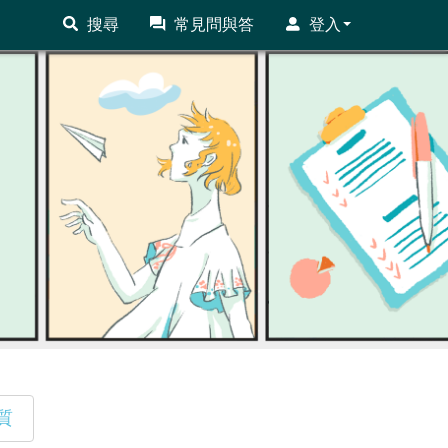
搜尋
常見問與答
登入
質