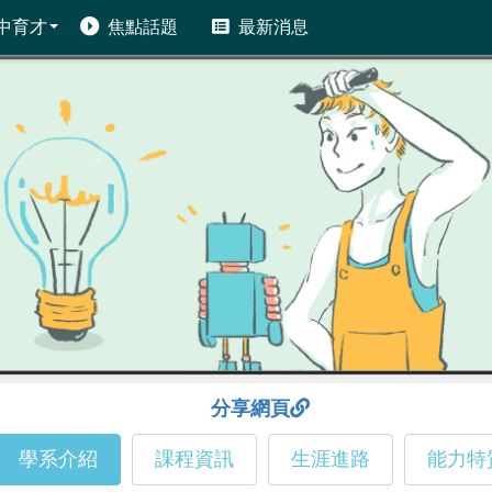
中育才
焦點話題
最新消息
分享網頁
學系介紹
課程資訊
生涯進路
能力特