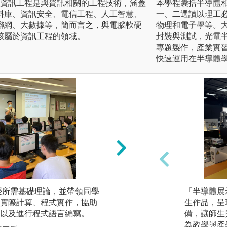
 資訊工程是與資訊相關的工程技術，涵蓋
本學程囊括半導體
料庫、資訊安全、電信工程、人工智慧、
一、二選讀以理工
聯網、大數據等，簡而言之，與電腦軟硬
物理和電子學等。
該屬於資訊工程的領域。
封裝與測試，光電半
專題製作，產業實
快速運用在半導體
團隊學習:課程設
授所需基礎理論，並帶領同學
「半導體展
而學習與人合作的
實際計算、程式實作，協助
生作品，呈
以及進行程式語言編寫。
備，讓師生
圖解:專題成果發表
為教學與產