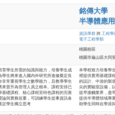
銘傳大學
半導體應用
資訊
學群
跨
工程
學
電子工程
學類
桃園校區
桃園市龜山區大同里德
培育學生所需的知識與能力，培養學生成
本學程致力培養學
為學生將來進入國內外研究所進修奠定良
裡提供實用基礎課
亦非常重視學生之數學能力，且教導學生
的設計、中游的製
將來晉升為管理人員之根本。課程安排已
尖的實驗室設備，
學基礎課程、核心課程至特色課程的完善
提早接觸業界，盡
理論與實務並重，可訓練學生從事資訊各
提供半導體領域專
奠定學生獨立思考
助學生同時在學涯