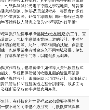
體專門科學與工程學科。具有規劃完整的積體電路
計，封裝與測試和光電半導體之學程地圖。師資優
接受完整訓練，除基礎理論課程外，專題實作課程
安排企業實習等。銘傳半導體應用學士學程已為培
的半導體科技人所需之優良求學環境作好準備!
程畢業只能從事半導體製造(進晶圓廠)的工作。實
涵蓋廣泛，包括半導體產業鏈上游的設計、中游的
與終端的應用等。此外，學科強調的技能、創新思
訓練，也使畢業生有機會進入不同領域發展，例如
理，採購與業務部門等，以開創多元職涯。
論與實作課程，也培養學生如何導入資訊軟體程式
的能力。學程提供硬體與軟體兼顧的雙重專業訓
助半導體設計、電腦輔助 IC 電路設計、電腦輔助I
體資訊管理和AI智慧製造之整合訓練等。以多面向
，發揮所長至各種半導體應用產業。
展無限，在科技化的世界裡處處都需要半導體產
體一竅不通的同學也不必沮喪，可慢慢嘗試與摸