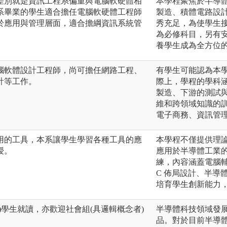
差別就是資訊工程系偏重與電腦軟硬體相
本學程聚焦於半導
系畢業的學生適合擔任電腦軟硬體工程師
製造、積體電路設
於應用與管理層面，適合擔綱資訊系統管
秀充足，為使學生
為必修科目，另有
養學生成為全方位
腦軟體設計工程師，尚可擔任網路工程、
有學生可能認為本學
計等工作。
際上，學程的學科
製造、下游的測試
維和跨領域知識的
電子商務、資訊管
用的工具，本系讓學生學習各種工具的應
本學程不僅提供理
授。
應用於半導體工業
練，內容涵蓋電腦輔
C 佈局設計、半導
培育學生創新能力
)學生就讀，亦歡迎社會組(具邏輯概念者)
半導體科技領域發
品。對於目前半導