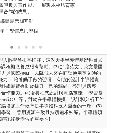
版權:中國文化大
資工系
習興趣與實作能力，展現本校培育專
步建立屬
學合作的成果。
圖解:先進
3半導體展示間互動
版權:銘傳
大學半導體應用學程
如物理與數學等根基打好，這對大學半導體基礎科目如
課程概念養成很有幫助。(2) 加強英文，英文是國
能力與國際接軌，以降低未來在面臨使用英文時的
實驗能力， 培養動手做的習慣，有助於設計半導體實
與科學展覽有助於提升自己的歸納、整理與觀察
合作能力。(4)培養程式設計與電腦技能， 學習基
hon或C++等，對於在半導體模擬、設計和分析工作
腦增加工作效率是半導體科技人重要的一環。(5)
續學習， 善用資源主動且持續追求知識。半導體領
體認終身學習的重要性!