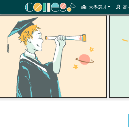
大學選才
高
ColleGo! 大學選才與高中育才輔助系統