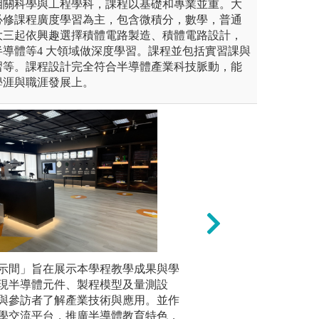
相關科學與工程學科，課程以基礎和專業並重。大
必修課程廣度學習為主，包含微積分，數學，普通
大三起依興趣選擇積體電路製造、積體電路設計，
導體等4 大領域做深度學習。課程並包括實習課與
習等。課程設計完全符合半導體產業科技脈動，能
學涯與職涯發展上。
計讓同學有分組合作的機會，進
示間」旨在展示本學程教學成果與學
實驗實作教學:老
廣泛閱讀
模式。
現半導體元件、製程模型及量測設
操作，讓同學具備
除教科書
與參訪者了解產業技術與應用。並作
力。
等閱讀相
學交流平台，推廣半導體教育特色，
預習，課