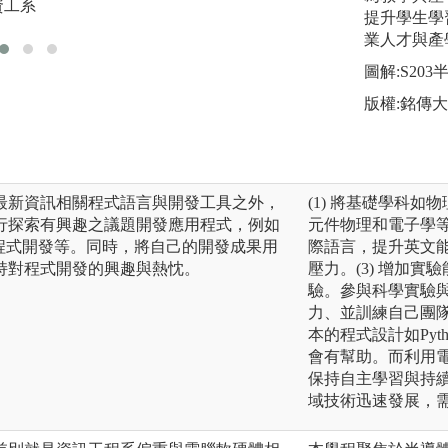
資工系
版權:中國文化大學
提升學生學
業人才與產
圖解:S20
版權:銘傳
最新資訊相關程式語言與開發工具之外，
(1) 將基礎學科
行探索有興趣之議題開發應用程式，例如
元件物理和電子學等
車程式開發等。同時，將自己的開發成果用
際語言，提升英文
持對程式開發的興趣與熱忱。
壓力。(3) 增加
驗。參與科學實驗
力、並訓練自己團隊
本的程式設計如Pyt
會有幫助。而利用電
保持自主學習與持
域技術迅速發展，需