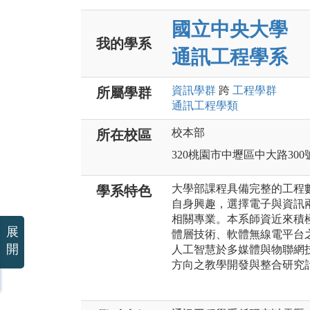
國立中央大學
我的學系
通訊工程學系
資訊
學群
跨
工程
學群
所屬學群
通訊工程
學類
校本部
所在校區
320桃園市中壢區中大路300
大學部課程具備完整的工程
學系特色
自身興趣，選擇電子與資訊
相關專業。本系師資近來積極組
展
體層技術、軟體無線電平台
開
人工智慧於多媒體與物聯網
方向之教學開發與整合研究