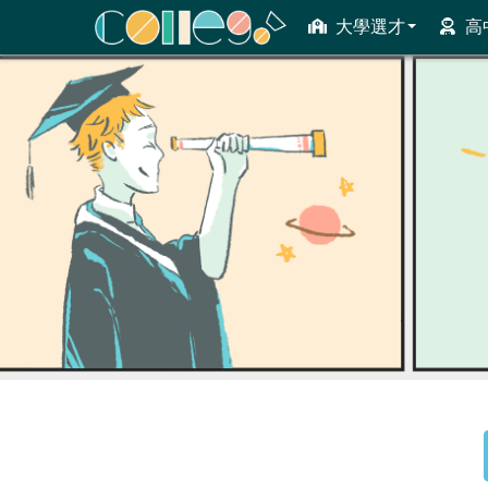
大學選才
高
ColleGo! 大學選才與高中育才輔助系統