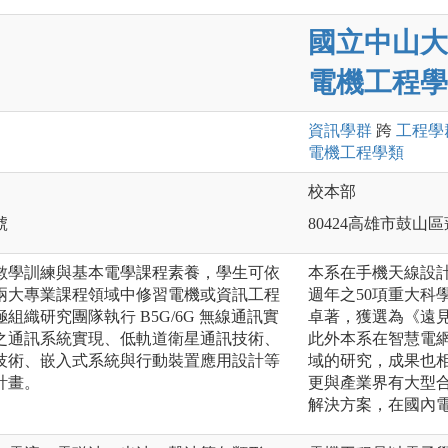
國立中山大
電機工程學系
資訊
學群
跨
工程
學
電機工程
學類
校本部
號
80424高雄市鼓山區
數學訓練與基本電學課程素養，學生可依
本系在手機天線設計
兩大專業課程領域中修習電機或資訊工程
週年之50項重大科
織研究團隊執行 B5G/6G 無線通訊實
卓著，獲選為《遠見
之通訊系統實現、低軌道衛星通訊技術、
此外本系在智慧電網
技術、嵌入式系統與行動裝置應用設計等
域的研究，成果也
計畫。
更與產業界有大型
解決方案，在國內