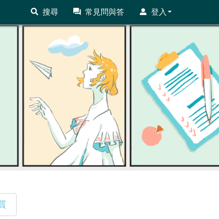
搜尋
常見問與答
登入
質