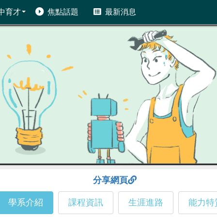
中育才
焦點話題
最新消息
分享網頁
學系介紹
課程資訊
生涯進路
能力特