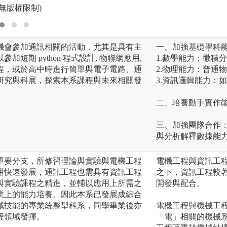
(無版權限制)
機會參加通訊相關的活動，尤其是具有主
一、加強基礎學科
短期 python 程式設計, 物聯網應用,
1.數學能力：微積
程，或於高中時進行簡單與電子電路、通
2.物理能力：普通
研究與科展，探索本系課程與未來相關發
3.資訊邏輯能力：
二、培養動手實作
三、加強團隊合作
與分析解釋數據能
重要分支，所修習理論與實驗與電機工程
電機工程與資訊工
用快速發展，通訊工程也需具有資訊工程
之下，資訊工程較
與實驗課程之精進，並輔以應用上所需之
開發與配合。
業上的能力培養。因此本系已發展成綜合
域技能的專業統整型科系，同學畢業後亦
電機工程與機械工
程領域發揮。
「電」相關的機械