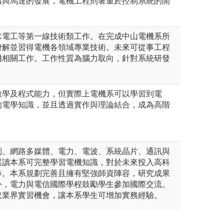
構與馬達的發展，電機工程則著重於控制系統的開
水電工等第一線技術類工作。在完成中山電機系所
瞭解並習得電機各領域專業技術。未來可從事工程
機相關工作。工作性質為腦力取向，針對系統研發
。
數學及程式能力，但實際上電機系可以學習到電
的電學知識，並且透過實作與理論結合，成為高階
制、網路多媒體、電力、電波、系統晶片、通訊與
選讀本系可完整學習電機知識，對於未來投入高科
步。本系規劃完善且擁有堅強師資陣容，研究成果
外，電力與電信國際學程鼓勵學生參加國際交流。
取業界實習機會，讓本系學生可增加實務經驗。