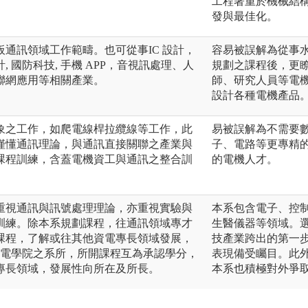
工程著重於機械結
發與最佳化。
通訊領域工作範疇。也可從事IC 設計，
容易被誤解為從事
 國防科技, 手機 APP，音視訊處理、人
規劃之課程後，更
聯網應用等相關產業。
師、研究人員等電
設計各種電機產品
象之工作，如爬電線桿拉纜線等工作，此
易被誤解為不需要
僅懂通訊理論，與通訊直接關聯之產業與
子、電路等更專精
課程訓練，含蓋電機資工與通訊之整合訓
的電機人才。
。
重視通訊與訊號處理理論，亦重視實驗與
本系包含電子、控
訓練。除本系規劃課程，往通訊領域專才
生醫儀器等領域。
課程，了解或往其他資電專長領域發展，
技產業跨出的第一
資電學院之系所，所開課程互為承認學分，
表現備受矚目。此
專長領域，發展性向所在及所長。
本系也積極對外爭