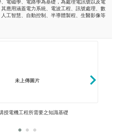
學、電磁學、電路學為基礎，為處理電訊號以及電
，其應用涵蓋電力系統、電波工程、訊號處理、數
、人工智慧、自動控制、半導體製程、生醫影像等
未上傳圖片
驗課程，驗證理論課程所學，通
專題實作: 透過
講授電機工程所需要之知識基礎
實驗操作
實驗。
識，與他人進行團
堂所教授
作溝通協調。