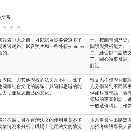
版權:國立中央大學
法文系
來報名中大之前，可以試著從各管道多了
一、接觸韓國歷史
過網路、影音照片和一些外籍youtuber
閱讀與賞析能力。
獲的。
二、練習以口語或
三、關心時事發展
對話。
文學院，與其他學校的法文系不同。除了
韓文系不僅學習聽
他國家社會文化的認識，與邏輯思辯的能
充分學習到不同國
動力，並反思自己的文化。
例如科技韓語、新
領域的專業術語，
一般選修科目，作
路並不廣，且在台灣法文的使用畢竟不多
本系畢業生出路眾
就業情況來分析，職場上使用法文的情況
期招考韓語專長人