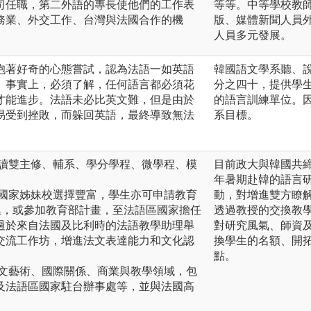
司任職，第二外語的專長使他們的工作表
等等。中等學校教
務業、外交工作、台灣與法國合作的機
版、媒體新聞人員
人員多元發展。
抱著好奇的心態嘗試，認為法語一如英語
韓國語文學系聽、
。事實上，必須了解，任何語言都必須花
分之四十，提供學
才能進步。法語未必比英文難，但是由於
的語言訓練單位。
易受到挫敗，而躲回英語，最終導致無法
系目標。
選讀雙主修、輔系、學分學程、微學程、模
目前政大與韓國共締
年暑期赴韓的語言
區國家姊妹校選擇豐富，學生亦可申請教育
動，對增進雙方瞭
訪問交換，或參加教育部計畫，至法語區國家擔任
透過教授的交換教
過於來自法國及比利時的法語教學助理舉
對研究風氣、師資
交流工作坊，增進法文表達能力和文化認
換學生的名額、開
點。
人文藝術、國際關係、商業與教學領域，包
及法語區國家駐台辦事處等，並與法國高