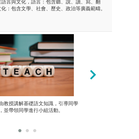
含語言與文化，語言：包含聽、說、讀、寫、翻
文化：包含文學、社會、歷史、政治等廣義範疇。
由教授講解基礎語文知識，引導同學
自主學習法
書面報告
是紙上作業，必須要能夠透過
，並帶領同學進行小組活動。
在大學學習的過程
口頭方式
訓練自我的聽力與反應力。影
對於大學有許多非
版權:Pexel
定也有助於記憶與理解。
動自發，對於自己
習，運用圖書館或