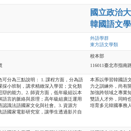
國立政治大
韓國語文學
外語
學群
東方語文
學類
校本部
號
116011臺北市指南
可分為三點說明： 1. 課程方面，分為語
本系以學習韓國語
課採小班制，講求精緻深入學習；文化類
力之訓練外，尚有
辯的能力。2. 師資方面，低年級組以本
加強跨領域之專業
解語言的脈絡與原理；高年級組廣泛運用
雙語人才外，同時
認識法語國家文化與社會。3. 資源方
培育多元韓國事務
法語國家電影研究室，讓學生透過影片自