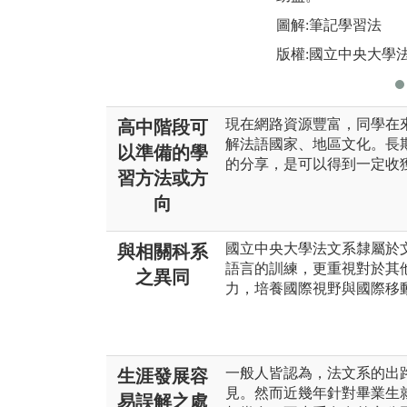
圖解:筆記學習法
版權:國立中央大學
現在網路資源豐富，同學在
高中階段可
解法語國家、地區文化。長期透
以準備的學
的分享，是可以得到一定收
習方法或方
向
國立中央大學法文系隸屬於
與相關科系
語言的訓練，更重視對於其
之異同
力，培養國際視野與國際移
一般人皆認為，法文系的出
生涯發展容
見。然而近幾年針對畢業生
易誤解之處