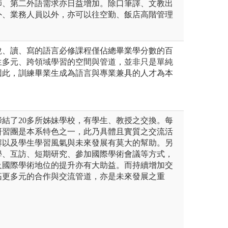
師、第二外語需求亦日益增加。除口筆譯、文教出
外、業務人員以外，亦可以往空勤、飯店高階管理
說、讀、寫的語言必修課程僅佔總畢業學分數的百
生多元、跨領域學習的空間與管道，並非只是單純
因此，訓練畢業生成為語言與專業兼具的人才為本
結了20多所姊妹學校，有學生、教授之交換。每
研習團是本系特色之一，此乃具體且實質之交流活
解以及學生學習風氣與未來發展有莫大的幫助。另
學、互訪、短期研究、參加國際學術會議等方式，
及國際學術地位的提升亦有大助益。而持續增加交
拓更多元的合作與交流管道，亦是未來發展之重