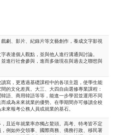
圖解:自主學習法
法文系
版權:國立中央大
、戲劇、影片、紀錄片等文藝創作，養成文字影視
文字表達個人觀點，並與他人進行溝通與討論。
，並進行社會參與，進而多做現在與過去之聯想與
說讀寫，更透過基礎課程中的各項主題，使學生能
家間的文化差異。大三、大四自由選修專業課程：
聞韓語、商用韓語等等，能進一步學習並運用不同
進而成為未來就業的優勢。在學期間亦可修讀全校
為未來報考公務人員或就業的基石。
多，且近年就業率亦獨占鰲頭。高考、特考皆不定
員，例如外交領事、國際商務、僑務行政、移民署