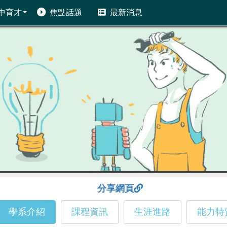
中育才
焦點話題
最新消息
分享網頁
學系介紹
課程資訊
生涯進路
能力特