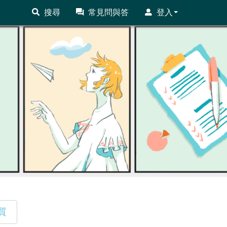
搜尋
常見問與答
登入
質