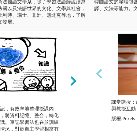
為法國語文學系，除了學習法語聽說讀寫
韓國語文的範疇包
法國以及法語世界的文化、文學與社會，
譯、文法等能力。
比利時、瑞士、非洲、魁北克等地，了解
文發展。
影音學習法
課堂講授：
記，有效率地整理授課內
語言的學習不能只
與教授互動
，將資料記憶、整合，轉化
相關的影音資料，
版權:Pexels
識。筆記學習法也在於訓練
音資料中的情境設
情況，對於自主學習相當有
圖解:影音學習法