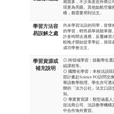
相當多，不少系友在外商公
現更為亮眼。其他如航空服
構，都需要用到法文。
尚未學習法語的同學，皆懷
學習方法容
的學習，輕而易舉就能掌握
易誤解之處
許多時間去適應，反覆練習
較晚才開始從零學起，很容
成功學會法文。
◎ 跨領域學習：鼓勵學生
學習資源或
組課程等。
補充說明
◎ 國際化學習：本校法語
部計畫赴Science PO
華語教學助理。學生亦可透
辦的「法力公社」法文口語
知。
◎ 專業實習課：類型涵蓋
括法商公司、法語教學機構
中合作海外實習。