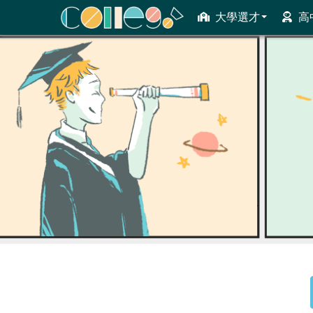
大學選才
高
ColleGo! 大學選才與高中育才輔助系統