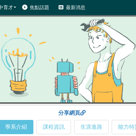
中育才
焦點話題
最新消息
分享網頁
學系介紹
課程資訊
生涯進路
能力特