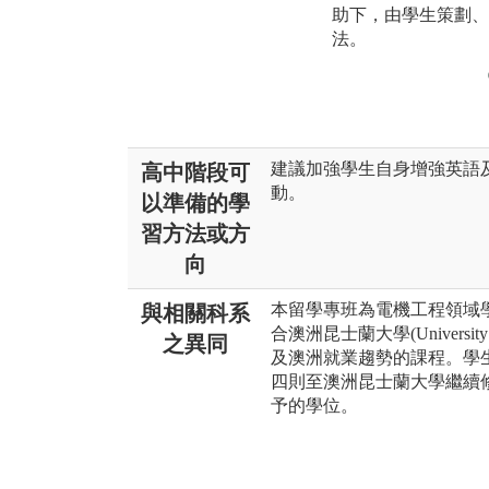
助下，由學生策劃、
法。
建議加強學生自身增強英語
高中階段可
動。
以準備的學
習方法或方
向
本留學專班為電機工程領域
與相關科系
合澳洲昆士蘭大學(Universit
之異同
及澳洲就業趨勢的課程。學
四則至澳洲昆士蘭大學繼續
予的學位。