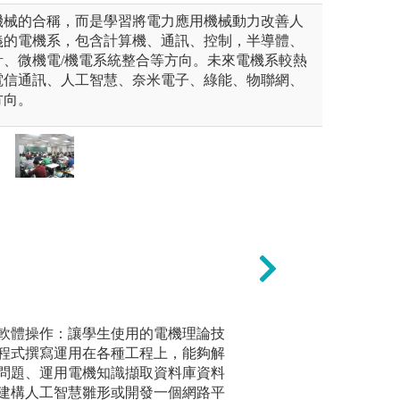
機械的合稱，而是學習將電力應用機械動力改善人
義的電機系，包含計算機、通訊、控制，半導體、
計、微機電/機電系統整合等方向。未來電機系較熱
電信通訊、人工智慧、奈米電子、綠能、物聯網、
方向。
境
軟體操作：讓學生使用的電機理論技
國際活動交流機會
實驗與合
程式撰寫運用在各種工程上，能夠解
有效溝通
課，同時學生也以全英語進行
問題、運用電機知識擷取資料庫資料
本學程鼓勵學生參
力。
撰寫作業。訓練學生口語與書
建構人工智慧雛形或開發一個網路平
充實學術知識與拓