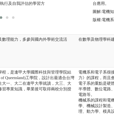
執行及自我評估的學習方
面寫作的英文能力
台應用。
留學環境。
圖解:電機
版權:電機系
及數理能力，多參與國內外學術交流活
在數學及物理學科
學程，是逢甲大學國際科技與管理學院結
電機系和電子系很
y of Queensland)工學院，設計出最適合台灣
力》的課程，而且
生大一、大二在逢甲大學就讀，大三、大
電子系的重點是硬
修習專業知識，畢業後可取得兩校分別授
半導體、數位電路
電路等。
機械系的課程和電
學、機械設計製造
理、動力學、模具