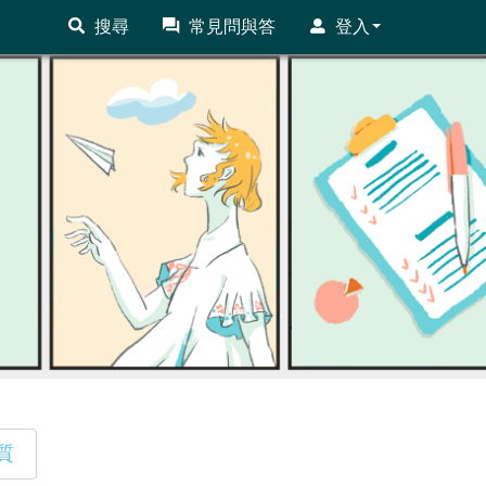
搜尋
常見問與答
登入
質