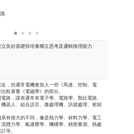
圖解:電路
運用，使學生能順利銜接國外
版權:電機
知識
建立良好基礎與培養獨立思考及邏輯推理能力
接近，但通常電機會加入一些《馬達、控制、電
會比較著重《電磁學》的部分。
體電路，課表通常有電子學、電路學、類比電路、
、機器人、組合語言、微處理機、訊號處理、射頻
機系有很大的不同，像是熱力學、材料力學、電工
、流體力學、氣液壓學、機構學、精密量測、熱處
設計等。