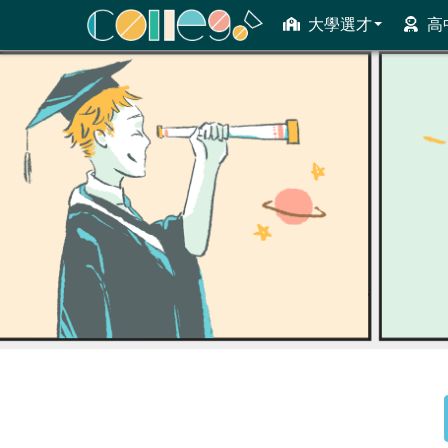
大學選才
高
ColleGo! 大學選才與高中育才輔助系統