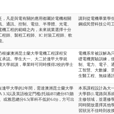
泛，凡是與電有關的應用都屬於電機相關
講到從電機畢業學
訊、通訊、控制、電信、半導體、光電、
鋼或民營科技公司
電機工程的範疇之內，未來就業選擇十分
程師、製程工程師、IC 封裝工程師、軟
能。
乃根據澳洲昆士蘭大學電機工程課程安
電機系常被誤解為
互承認。學生大一、大二於逢甲大學就
礎電機實驗訓練，
蘭大學就讀，畢業時可同時獲得2校的學士
制、電力、電子、
工智慧、大數據、
生醫工程、無線通
在逢甲大學的2年間，需達澳洲昆士蘭大學
本系課程設計為大
3.3以及英語檢定門檻(托福iBT總分87(聽
大學群(1.電路與系
、或雅思總分6.5(單科不低於6.0))，方可出
主修領域，並選修
同時開放選擇其他
習狀況不佳時則改