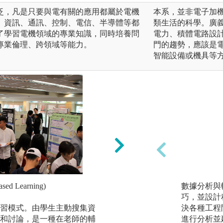
泛，凡是只要與電有關的應用都屬於電機
本系，並非電子加
、資訊、通訊、控制、電信、半導體等都
類生活的科學。廣
了學習電機領域的專業知識，同時培養問
電力、積體電路設
專業倫理、跨領域等能力。
門的趨勢，應該是
智能設備或機具等
ed Learning)
全英授課與學習環
數據分析與
巧，並設計
習模式。由學生主動搜集資
本學程以全英語授
決各種工程
和討論，是一種在老師的輔
課堂討論、報告及
進行分析並