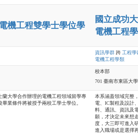
國立成功大
電機工程雙學士學位學
電機工程學
資訊
學群
跨
工程
學
電機工程
學類
校本部
701 臺南市東區大
士蘭大學合作辦理的電機工程領域留學專
本系涵蓋領域完整
校畢業條件將被授予兩校工學士學位。
電、IC製程及設計
料、通訊、資訊及
願，才決定未來想
度，大三即可進入
進入職場或是選擇