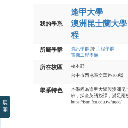
逢甲大學
澳洲昆士蘭大學
我的學系
程
資訊
學群
跨
工程
學群
所屬學群
電機工程
學類
校本部
所在校區
台中市西屯區文華路100號
本學程為逢甲大學與澳洲昆
學系特色
班，採全英語授課，滿足兩
https://istm.fcu.edu.tw/uqee/
展
開