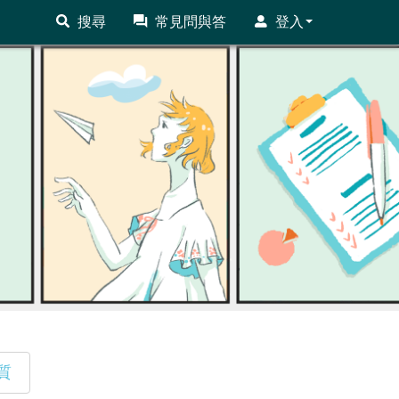
搜尋
常見問與答
登入
質