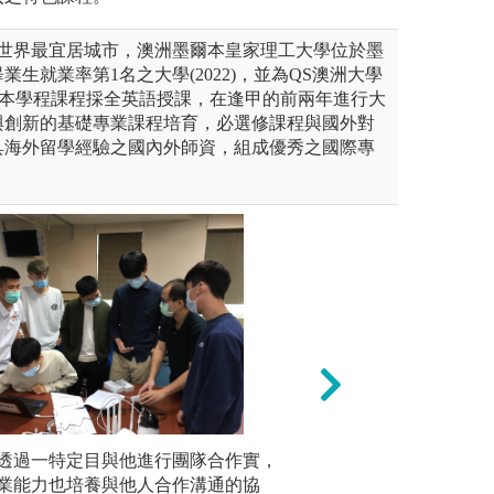
聯世界最宜居城市，澳洲墨爾本皇家理工大學位於墨
生就業率第1名之大學(2022)，並為QS澳洲大學
5)。本學程課程採全英語授課，在逢甲的前兩年進行大
與創新的基礎專業課程培育，必選修課程與國外對
具海外留學經驗之國內外師資，組成優秀之國際專
king（設計思考）：這種方法讓學生
透過一特定目與他進行團隊合作實，
問題導向學習（P
理論課程
，學會從用戶需求出發，經過
業能力也培養與他人合作溝通的協
真實問題，進行深
計等理論