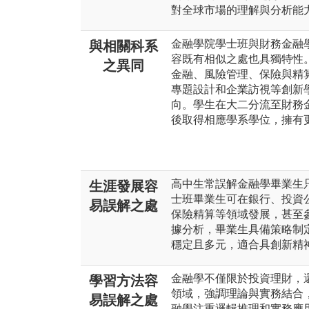
對全球市場的理解與分析能
金融學院學士班與財務金融
與相關科系
容既有相似之處也具獨特性
之異同
金融、風險管理、保險與精算
專題設計和企業訪視等創新
向。學生在大二分流至財務
後取得相應學系學位，擁有
高中生常誤解金融學畢業生
生涯發展容
士班畢業生可在銀行、投資
易誤解之處
保險精算等領域發展，甚至
據分析，畢業生具備策略制
穩定且多元，適合具創新精
金融學不僅限於投資理財，
學習方法容
領域，強調理論與實務結合
易誤解之處
融學注重邏輯推理和實務應