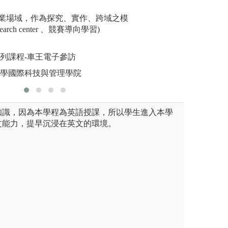
善，最終設計出符合需求的解
決能力與批判思維
學生運用創
業場域，作為探究、實作、跨域之模
會問題
earch center 、競賽導向學習)
圖解:RMI
版權:逢甲
系列課程-車王電子參訪
大學國際科技與管理學院
知識，因為本學程為英語授課，所以學生進入本學
文能力，提早沉浸在英文的環境。