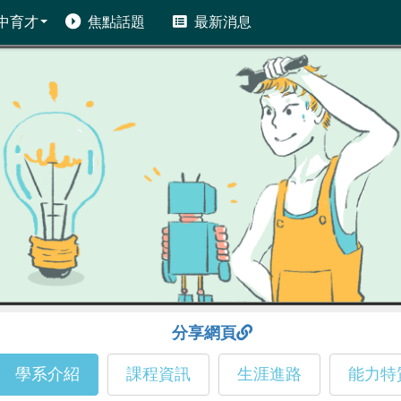
中育才
焦點話題
最新消息
分享網頁
學系介紹
課程資訊
生涯進路
能力特