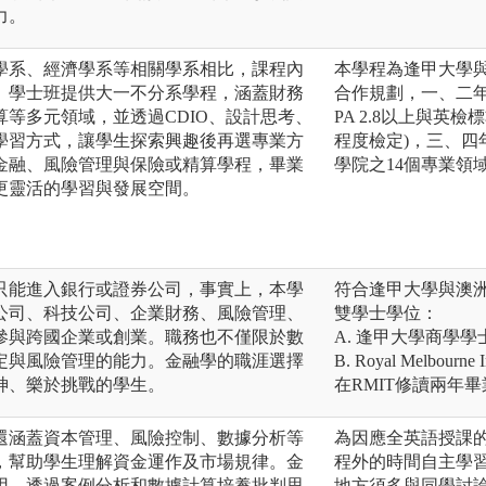
力。
學系、經濟學系等相關學系相比，課程內
本學程為逢甲大學與
。學士班提供大一不分系學程，涵蓋財務
合作規劃，一、二
等多元領域，並透過CDIO、設計思考、
PA 2.8以上與英檢
學習方式，讓學生探索興趣後再選專業方
程度檢定)，三、四年級銜接
金融、風險管理與保險或精算學程，畢業
學院之14個專業領
更靈活的學習與發展空間。
只能進入銀行或證券公司，事實上，本學
符合逢甲大學與澳
公司、科技公司、企業財務、風險管理、
雙學士學位：
參與跨國企業或創業。職務也不僅限於數
A. 逢甲大學商學學
定與風險管理的能力。金融學的職涯選擇
B. Royal Melbourne In
神、樂於挑戰的學生。
在RMIT修讀兩年
還涵蓋資本管理、風險控制、數據分析等
為因應全英語授課
，幫助學生理解資金運作及市場規律。金
程外的時間自主學
用，透過案例分析和數據計算培養批判思
地方須多與同學討