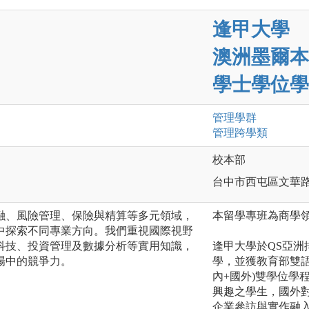
逢甲大學
澳洲墨爾本
學士學位學
管理
學群
管理跨學類
校本部
台中市西屯區文華路
融、風險管理、保險與精算等多元領域，
本留學專班為商學
中探索不同專業方向。我們重視國際視野
科技、投資管理及數據分析等實用知識，
逢甲大學於QS亞
場中的競爭力。
學，並獲教育部雙語
內+國外)雙學位學
興趣之學生，國外
企業參訪與實作融