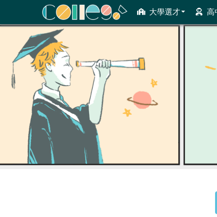
大學選才
高
ColleGo! 大學選才與高中育才輔助系統