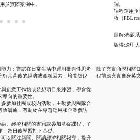
用於實際案例中。
多次反覆測試與改
調。
決方案。
課程運用企
板（PBL res
圖解:專題
版權:逢甲
的能力：嘗試在日常生活中運用批判性思考
除了充實商學相關
分析其背後的經濟或金融因素，培養敏銳
程前應充實自身英
參與創意工作坊或發想項目來練習，學會從
求導向的重要性。
：多參加社團或校內活動，主動參與團隊合
有效溝通，有助於在專題應用和企業參訪
金融、經濟相關的書籍或參加基礎課程，了
作，為日後學習打下基礎。
時可以關注新聞、閱讀經濟相關報導，提升