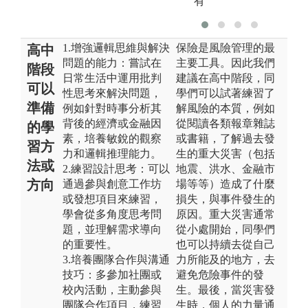
有
1.增強邏輯思維與解決
保險是風險管理的最
高中
問題的能力：嘗試在
主要工具。因此我們
階段
日常生活中運用批判
建議在高中階段，同
可以
性思考來解決問題，
學們可以試著練習了
準備
例如針對時事分析其
解風險的本質，例如
背後的經濟或金融因
從閱讀各類報章雜誌
的學
素，培養敏銳的觀察
或書籍，了解過去發
習方
力和邏輯推理能力。
生的重大災害（包括
法或
2.練習設計思考：可以
地震、洪水、金融市
方向
通過參與創意工作坊
場等等）造成了什麼
或發想項目來練習，
損失，與事件發生的
學會從多角度思考問
原因。重大災害通常
題，並理解需求導向
從小處開始，同學們
的重要性。
也可以持續去從自己
3.培養團隊合作與溝通
力所能及的地方，去
技巧：多參加社團或
避免危險事件的發
校內活動，主動參與
生。最後，當災害發
團隊合作項目，練習
生時，個人的力量通