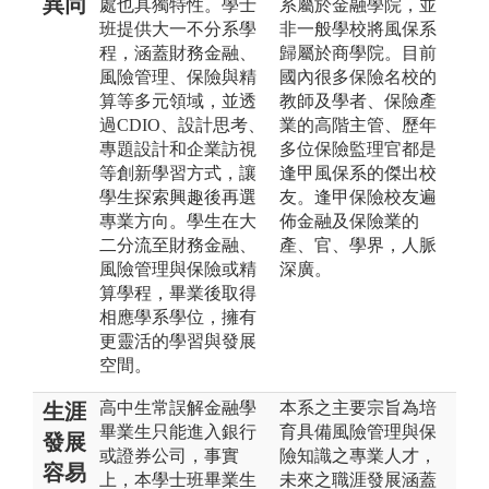
異同
處也具獨特性。學士
系屬於金融學院，並
班提供大一不分系學
非一般學校將風保系
程，涵蓋財務金融、
歸屬於商學院。目前
風險管理、保險與精
國內很多保險名校的
算等多元領域，並透
教師及學者、保險產
過CDIO、設計思考、
業的高階主管、歷年
專題設計和企業訪視
多位保險監理官都是
等創新學習方式，讓
逢甲風保系的傑出校
學生探索興趣後再選
友。逢甲保險校友遍
專業方向。學生在大
佈金融及保險業的
二分流至財務金融、
產、官、學界，人脈
風險管理與保險或精
深廣。
算學程，畢業後取得
相應學系學位，擁有
更靈活的學習與發展
空間。
高中生常誤解金融學
本系之主要宗旨為培
生涯
畢業生只能進入銀行
育具備風險管理與保
發展
或證券公司，事實
險知識之專業人才，
容易
上，本學士班畢業生
未來之職涯發展涵蓋