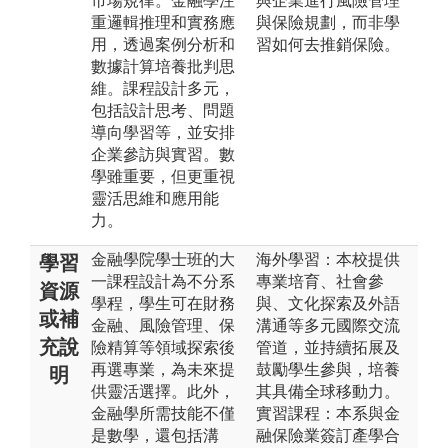
市場規律。金融學注
與企業進行風險管理
重邏輯推理和實務應
與保險規劃，而非學
用，透過案例分析和
習如何去推銷保險。
數據計算培養批判思
維。課程設計多元，
包括設計思考、問題
導向學習等，並安排
企業參訪與實習。數
學雖重要，但更重視
靈活思維和應用能
力。
金融學院學士班的大
海外學習：本校提供
學習
一課程設計為不分系
專業培育、社會參
資源
學程，學生可在財務
與、文化探索及外語
或補
金融、風險管理、保
溝通等多元國際交流
充說
險精算等領域探索後
管道，並持續拓展及
再選專業，為未來提
鼓勵學生參與，培養
明
供靈活選擇。此外，
其具備全球移動力。
金融學所需技能不僅
實習課程：本系與金
是數學，還包括溝
融保險業簽訂產學合