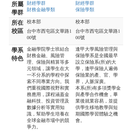
財經
學群
財經
學群
所屬
財務金融
學類
保險
學類
學群
校本部
校本部
所在
校區
台中市西屯區文華路1
台中市西屯區文華路1
00號
00號
金融學院學士班結合
逢甲大學風險管理與
學系
財務金融、風險管
保險學系是全國最早
特色
理、保險與精算等多
設立保險系(所)的大
元領域，讓學生在大
學，逢甲保險人遍佈
一不分系的學程中探
保險業的產、官、學
索不同專業方向。我
界，人脈深廣。
們重視國際視野和實
本系(所)有多項獎學金
務應用，課程涵蓋金
與產學合作機會，畢
融科技、投資管理及
業後就業容易，並提
數據分析等實用知
供學生移地教學與短
識，幫助學生培養在
期國際學習體驗之機
全球金融市場中的競
會。
爭力。