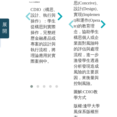
思(Conceive)、
設計(Design)、
CDIO（構思、
問
Design Thinkin
實現(Implemen
設計、執行與
（
g（設計思
t)和運作(Opera
操作）：學生
生
展
考）：這種方
te)的教育理
從構思到實際
場
開
法讓學生在面
念，協助學生
操作，完整經
題
對金融問題
構思個人或企
歷金融產品或
分
時，學會從用
業面對風險時
專案的設計與
提
戶需求出發，
的評估與處理
執行流程，將
決
經過多次反覆
流程，進一步
理論應用於實
思
測試與改善，
激發學生透過
際案例中。
最終設計出符
分析發現造成
合需求的解決
風險的主要原
方案。
因，來衡量與
控制風險。
圖解:CDIO教
學方式
版權:逢甲大學
風保系版權所