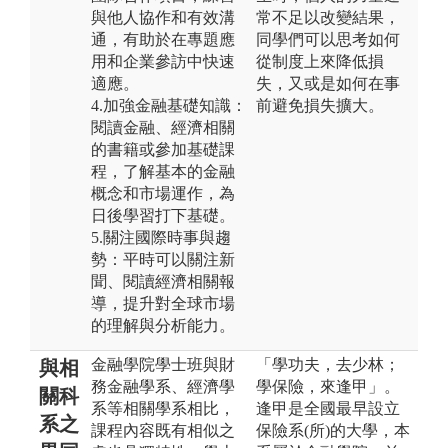
與他人協作和有效溝
常不足以改變結果，
通，有助於在專題應
同學們可以思考如何
用和企業參訪中快速
從制度上來降低損
適應。
失，又或是如何在事
4.加強金融基礎知識：
前避免損失擴大。
閱讀金融、經濟相關
的書籍或參加基礎課
程，了解基本的金融
概念和市場運作，為
日後學習打下基礎。
5.關注國際時事與趨
勢：平時可以關注新
聞、閱讀經濟相關報
導，提升對全球市場
的理解與分析能力。
金融學院學士班與財
「學功夫，去少林；
與相
務金融學系、經濟學
學保險，來逢甲」。
關科
系等相關學系相比，
逢甲是全國最早設立
系之
課程內容既有相似之
保險系(所)的大學，本