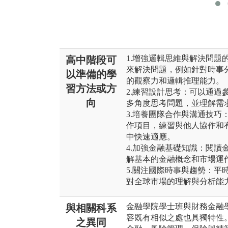
1.增強邏輯思維與解決問題
高中階段可
來解決問題，例如針對時事
以準備的學
的觀察力和邏輯推理能力。
習方法或方
2.練習設計思考：可以通過
向
多角度思考問題，並理解需
3.培養團隊合作與溝通技巧
作項目，練習與他人協作和
中快速適應。
4.加強金融基礎知識：閱讀
解基本的金融概念和市場運
5.關注國際時事與趨勢：平
對全球市場的理解與分析能
金融學院學士班與財務金融
與相關科系
容既有相似之處也具獨特性
之異同