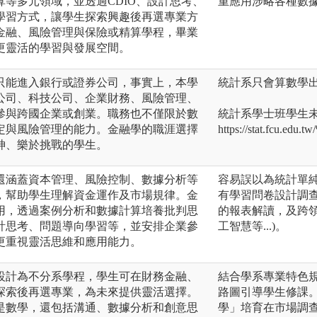
等多元領域，並透過CDIO、設計思考、
重應用涉略各種數
學習方式，讓學生探索興趣後再選專業方
金融、風險管理與保險或精算學程，畢業
更靈活的學習與發展空間。
只能進入銀行或證券公司，事實上，本學
統計系只會算數學
公司、科技公司、企業財務、風險管理、
參與跨國企業或創業。職務也不僅限於數
統計系學士班學生未
定與風險管理的能力。金融學的職涯選擇
https://stat.fcu.ed
神、樂於挑戰的學生。
還涵蓋資本管理、風險控制、數據分析等
容易誤以為統計單
，幫助學生理解資金運作及市場規律。金
有學習問卷設計調
用，透過案例分析和數據計算培養批判思
的報表解讀，及跨領
計思考、問題導向學習等，並安排企業參
工智慧等...)。
更重視靈活思維和應用能力。
設計為不分系學程，學生可在財務金融、
結合學系專業特色
探索後再選專業，為未來提供靈活選擇。
路圖引導學生修課
是數學，還包括溝通、數據分析和創意思
學」培育在市場調