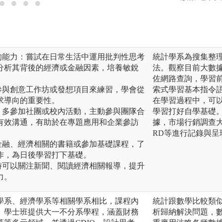
的能力：嘗試在日常生活中運用批判性思考
統計學系為搜集整
分析其背後的經濟或金融因素，培養敏銳
法。觀察目前大數
佐網路查詢，學習
參與創意工作坊或發想項目來練習，學會從
索式學習基本指令
求導向的重要性。
在學習過程中，可
：多參加社團或校內活動，主動參與團隊合
學習打好自學基礎
有效溝通，有助於在專題應用和企業參訪
據，市場行銷調查大
RD等進行記錄與呈
金融、經濟相關的書籍或參加基礎課程，了
作，為日後學習打下基礎。
時可以關注新聞、閱讀經濟相關報導，提升
力。
學系、經濟學系等相關學系相比，課程內
統計跟數學比較類
。學士班提供大一不分系學程，涵蓋財務
析歸納解決問題，數