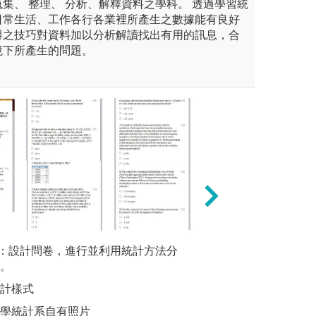
集、 整理、 分析、解釋資料之學科。 透過學習統
日常生活、工作各行各業裡所產生之數據能有良好
得之技巧對資料加以分析解讀找出有用的訊息，合
境下所產生的問題。
king（設計思考）：這種方法讓學生
：設計問卷，進行並利用統計方法分
問題導向學習（P
統計數據
，學會從用戶需求出發，經過
 。
真實問題，進行深
擷取與運
善，最終設計出符合需求的解
決能力與批判思維
設計樣式
圖解:數據
大學統計系自有照片
版權:逢甲