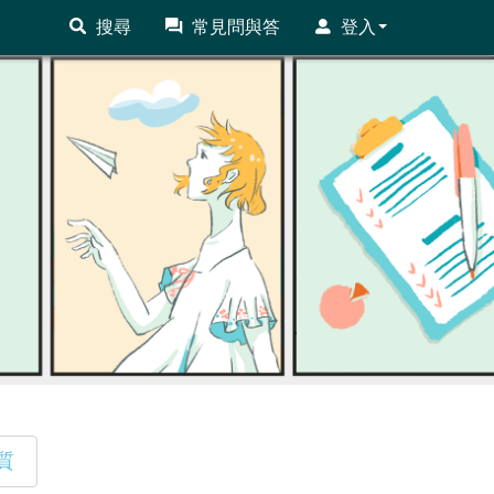
搜尋
常見問與答
登入
質