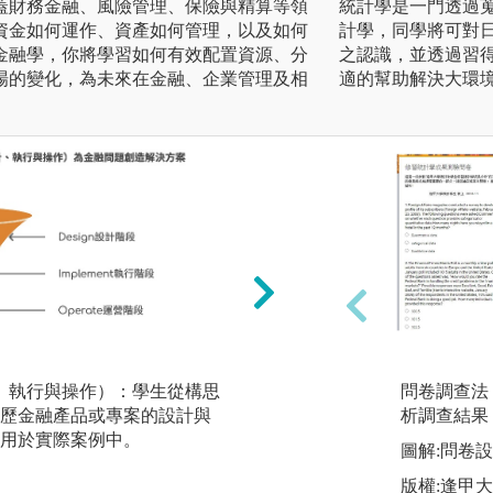
蓋財務金融、風險管理、保險與精算等領
統計學是一門透過蒐
資金如何運作、資產如何管理，以及如何
計學，同學將可對
金融學，你將學習如何有效配置資源、分
之認識，並透過習
場的變化，為未來在金融、企業管理及相
適的幫助解決大環
計、執行與操作）：學生從構思
Design Thin
問卷調查法
歷金融產品或專案的設計與
在面對金融問題時
析調查結果
用於實際案例中。
多次反覆測試與改
圖解:問卷
決方案。
版權:逢甲