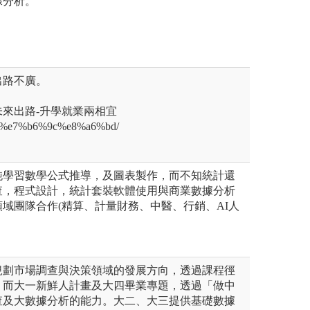
據分析。
出路不廣。
來出路-升學就業兩相宜
u.tw/%e7%b6%9c%e8%a6%bd/
純學習數學公式推導，及圖表製作，而不知統計還
查，程式設計，統計套裝軟體使用與商業數據分析
域團隊合作(精算、計量財務、中醫、行銷、AI人
規劃市場調查與決策領域的發展方向，透過課程徑
。而大一新鮮人計畫及大四畢業專題，透過「做中
查及大數據分析的能力。大二、大三提供基礎數據