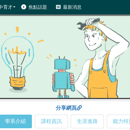
中育才
焦點話題
最新消息
分享網頁
學系介紹
課程資訊
生涯進路
能力特