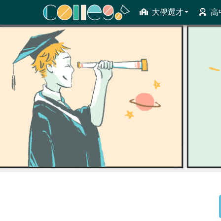
大學選才
高
ColleGo! 大學選才與高中育才輔助系統