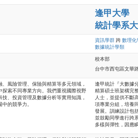
逢甲大學
統計學系大
資訊
學群
跨
數理化
數據統計
學類
校本部
台中市西屯區文華路
融、風險管理、保險與精算等多元領域，
逢甲統計『大數據
中探索不同專業方向。我們重視國際視野
精算碩士班架構完
科技、投資管理及數據分析等實用知識，
人士，並提供不斷
場中的競爭力。
項專業分組，培養
發展。訓練設計包
並鼓勵同學進行跨
多樣與彈性，因應