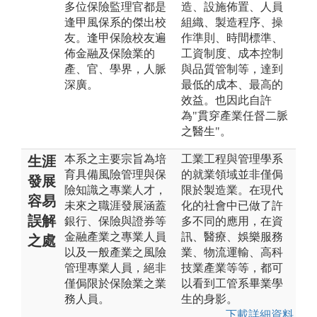
多位保險監理官都是
造、設施佈置、人員
逢甲風保系的傑出校
組織、製造程序、操
友。逢甲保險校友遍
作準則、時間標準、
佈金融及保險業的
工資制度、成本控制
產、官、學界，人脈
與品質管制等，達到
深廣。
最低的成本、最高的
效益。也因此自許
為"貫穿產業任督二脈
之醫生"。
本系之主要宗旨為培
工業工程與管理學系
生涯
育具備風險管理與保
的就業領域並非僅侷
發展
險知識之專業人才，
限於製造業。在現代
容易
未來之職涯發展涵蓋
化的社會中已做了許
誤解
銀行、保險與證券等
多不同的應用，在資
金融產業之專業人員
訊、醫療、娛樂服務
之處
以及一般產業之風險
業、物流運輸、高科
管理專業人員，絕非
技業產業等等，都可
僅侷限於保險業之業
以看到工管系畢業學
務人員。
生的身影。
下載詳細資料