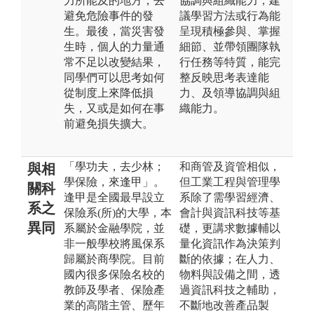
力所能及的地方，去
協調與組織能力，建
避免危險事件的發
議學習方法或行為能
生。最後，當災害發
呈現積極參與、掌握
生時，個人的力量通
細節、並帶領團隊執
常不足以改變結果，
行任務等特質，能完
同學們可以思考如何
整反映思考表達能
從制度上來降低損
力、及領導協調與組
失，又或是如何在事
織能力。
前避免損失擴大。
「學功夫，去少林；
和商管及資管相似，
與相
學保險，來逢甲」。
但工業工程與管理學
關科
逢甲是全國最早設立
系除了需學習經濟、
系之
保險系(所)的大學，本
會計與資訊科技等基
異同
系屬於金融學院，並
礎，更講求數據輔以
非一般學校將風保系
量化資訊作為決策判
歸屬於商學院。目前
斷的依據；在人力、
國內很多保險名校的
物料與設備之間，透
教師及學者、保險產
過資訊科技之輔助，
業的高階主管、歷年
不斷地改善產品製