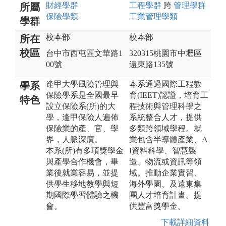
財經
學群
工程
學群
跨
管理
學群
所屬
保險
學類
工業管理
學類
學群
校本部
校本部
所在
校區
台中市西屯區文華路1
320315桃園市中壢區
00號
遠東路135號
逢甲大學風險管理與
本系通過國際工程教
學系
保險學系是全國最早
育(IEET)認證，培育工
特色
設立保險系(所)的大
程技術與管理科學之
學，逢甲保險人遍佈
系統整合人才，提供
保險業的產、官、學
多類跨領域學程。就
界，人脈深廣。
業包含半導體產業、A
本系(所)有多項獎學金
I資料科學、智慧製
與產學合作機會，畢
造、物流或資訊等領
業後就業容易，並提
域。推動企業實習、
供學生移地教學與短
海外學園、及遠東集
期國際學習體驗之機
團人才培育計畫。提
會。
供豐富獎學金。
下載詳細資料