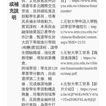
與、文化探索及外語
頁】：https://www.iem.
或補
溝通等多元國際交流
yzu.edu.tw/chinese/futur
充說
管道，並持續拓展及
eunder/
鼓勵學生參與，培養
明
其具備全球移動力。
2.元智大學申請入學甄
實習課程：本系與金
試學習準備指引：http
融保險業簽訂產學合
s://www.iem.yzu.edu.tw/
作計畫，甄選學生於
chinese/BulletinContent.
大四下學期進行學期
aspx?BID=2135
(有酬)實習課程，讓學
生體驗職場，強化實
3.元智大學工管系【職
務理解，增加就業機
涯進路圖】：https://w
會。
ww.iem.yzu.edu.tw/chin
跨域學習：學生於128
ese/futureunder/assets/fil
畢業學分數內，自由
es/map.pdf
選擇第二主修、輔
修，完成修課地圖，
4.元智大學工管系【影
激發學生學習動機及
片介紹】： https://yout
興趣，培養跨領域專
u.be/sQFWrEeWKV4?si
長。且因應金融科技
=3TedZ0KFSL4yHjQf
時代來臨，為學生打