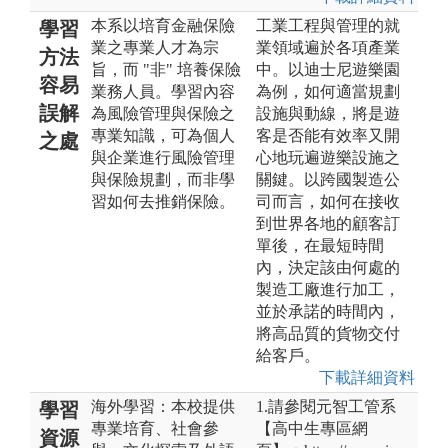
本系以培育金融保險
工業工程與管理的就
學習
業之專業人才為宗
業領域遍於各項產業
方法
旨，而 "非" 培養保險
中。以迪士尼遊樂園
容易
業務人員。學習內容
為例，如何適當規劃
誤解
為風險管理與保險之
設施與動線，將是遊
專業知識，可為個人
客是否能有效率又開
之處
與企業進行風險管理
心地玩遍遊樂設施之
與保險規劃，而非學
關鍵。以跨國製造公
習如何去推銷保險。
司而言，如何在接收
到世界各地的顧客訂
單後，在最短時間
內，決定該由何處的
製造工廠進行加工，
並於承諾的時間內，
將高品質的貨物交付
給客戶。
下載詳細資料
海外學習：本校提供
1.請參閱元智工管系
學習
專業培育、社會參
【高中生專區網
資源