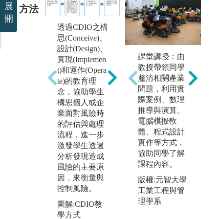
展
方法
開
透過CDIO之構
思(Conceive)、
設計(Design)、
除專任教師授
課堂講授：由
協
實現(Implemen
課外，課程更
教授帶領同學
保
t)和運作(Opera
與產業界緊密
釐清相關產業
習
te)的教育理
結合並與實務
問題，利用實
本
念，協助學生
接軌，透過業
際案例、數理
辦
構思個人或企
界師資教學，
推導與演算、
動
業面對風險時
引進實務界知
電腦模擬軟
的評估與處理
圖
識與經驗。
體、程式設計
流程，進一步
活
實作等方式，
激發學生透過
圖解:邀請業界
版
協助同學了解
分析發現造成
高階主管蒞系
風
課程內容。
風險的主要原
演講
有
因，來衡量與
版權:元智大學
版權:逢甲大學
控制風險。
工業工程與管
風保系版權所
理學系
圖解:CDIO教
有
學方式