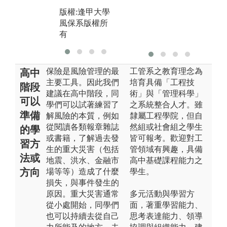
版權:逢甲大學
風保系版權所
有
保險是風險管理的最
工管系之教育理念為
高中
主要工具。因此我們
培育具備「工程技
階段
建議在高中階段，同
術」與「管理科學」
可以
學們可以試著練習了
之系統整合人才。雖
準備
解風險的本質，例如
隸屬工程學院，但自
從閱讀各類報章雜誌
然組或社會組之學生
的學
或書籍，了解過去發
皆可報考。歡迎對工
習方
生的重大災害（包括
管領域有興趣，具備
法或
地震、洪水、金融市
高中基礎課程能力之
方向
場等等）造成了什麼
學生。
損失，與事件發生的
原因。重大災害通常
多元活動與學習方
從小處開始，同學們
面，著重學習能力、
也可以持續去從自己
思考表達能力、領導