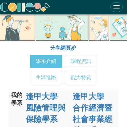
ColleGo! 大學選才與高中育才輔助系統
分享網頁
學系介紹
課程資訊
生涯進路
能力特質
我的
逢甲大學
逢甲大學
學系
風險管理與
合作經濟暨
保險學系
社會事業經