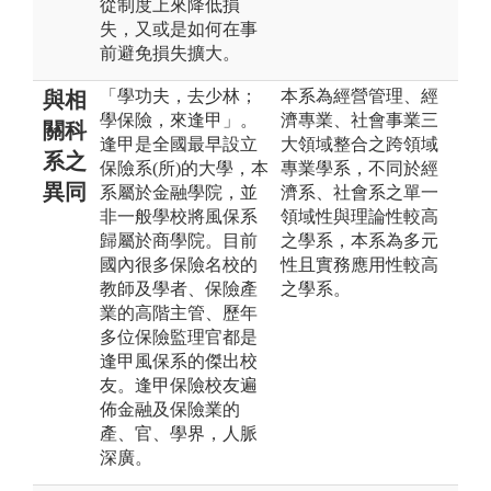
從制度上來降低損
失，又或是如何在事
前避免損失擴大。
「學功夫，去少林；
本系為經營管理、經
與相
學保險，來逢甲」。
濟專業、社會事業三
關科
逢甲是全國最早設立
大領域整合之跨領域
系之
保險系(所)的大學，本
專業學系，不同於經
異同
系屬於金融學院，並
濟系、社會系之單一
非一般學校將風保系
領域性與理論性較高
歸屬於商學院。目前
之學系，本系為多元
國內很多保險名校的
性且實務應用性較高
教師及學者、保險產
之學系。
業的高階主管、歷年
多位保險監理官都是
逢甲風保系的傑出校
友。逢甲保險校友遍
佈金融及保險業的
產、官、學界，人脈
深廣。