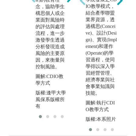
結合並與實務
本
IO教學模式，
念，協助學生
接軌，透過業
辦
結合產學聯盟
構思個人或企
界師資教學，
動
業界資源，透
業面對風險時
引進實務界知
過構思(Concei
的評估與處理
圖
識與經驗。
ve)、設計(Desi
流程，進一步
活
gn)、實現(Impl
激發學生透過
圖解:邀請業界
版
ement)和運作
分析發現造成
高階主管蒞系
風
(Operate)的學
風險的主要原
演講
有
習過程，使同
因，來衡量與
版權:逢甲大學
學得以深入學
控制風險。
風保系版權所
習經營管理、
圖解:CDIO教
有
經濟專業與社
學方式
會事業知識與
版權:逢甲大學
技能。
風保系版權所
圖解:執行CDI
有
O教學方式
版權:本系照片