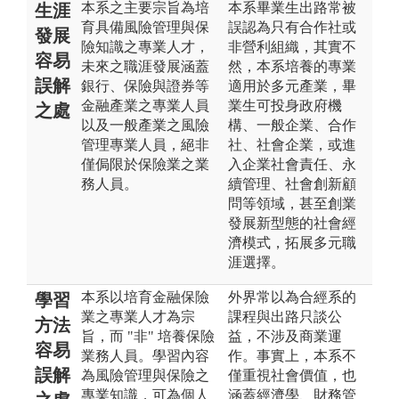
本系之主要宗旨為培
本系畢業生出路常被
生涯
育具備風險管理與保
誤認為只有合作社或
發展
險知識之專業人才，
非營利組織，其實不
容易
未來之職涯發展涵蓋
然，本系培養的專業
誤解
銀行、保險與證券等
適用於多元產業，畢
金融產業之專業人員
業生可投身政府機
之處
以及一般產業之風險
構、一般企業、合作
管理專業人員，絕非
社、社會企業，或進
僅侷限於保險業之業
入企業社會責任、永
務人員。
續管理、社會創新顧
問等領域，甚至創業
發展新型態的社會經
濟模式，拓展多元職
涯選擇。
本系以培育金融保險
外界常以為合經系的
學習
業之專業人才為宗
課程與出路只談公
方法
旨，而 "非" 培養保險
益，不涉及商業運
容易
業務人員。學習內容
作。事實上，本系不
誤解
為風險管理與保險之
僅重視社會價值，也
專業知識，可為個人
涵蓋經濟學、財務管