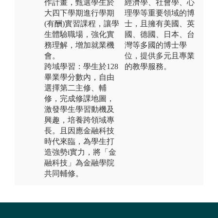
作計畫，甄選學生於
經濟學、社會學、心
大四下學期進行學期
理學等重要領域的博
(有酬)實習課程，讓學
士，且擁有美國、英
生體驗職場，強化實
國、德國、日本、台
務理解，增加就業機
灣等多國的博士學
會。
位，提供多元且專業
跨域學習：學生於128
的教學服務。
畢業學分數內，自由
選擇第二主修、輔
修，完成修課地圖，
激發學生學習動機及
興趣，培養跨領域專
長。且因應金融科技
時代來臨，為學生打
造強勢i實力，將「金
融科技」為金融學院
共同輔修。