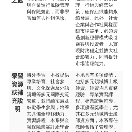
之處
與企業進行風險管理
理、行銷與經營決
與保險規劃，而非學
策，確保組織能夠永
習如何去推銷保險。
續發展。此外，社會
企業與合作社同樣面
臨市場競爭，必須透
過創新經營模式吸引
顧客與投資者，以實
現財務穩定並擴大社
會影響力，同時提升
市場適應能力。
海外學習：本校提供
本系具有多項優勢，
學習
專業培育、社會參
包括多元領域博士級
資源
與、文化探索及外語
師資、師資均具實務
或補
溝通等多元國際交流
經驗、專業實習課
充說
管道，並持續拓展及
程、專業證照輔導、
鼓勵學生參與，培養
多項優渥獎學金，尤
明
其具備全球移動力。
其在多元領域博士級
實習課程：本系與金
師資方面，本系專任
融保險業簽訂產學合
教師含括了管理學、