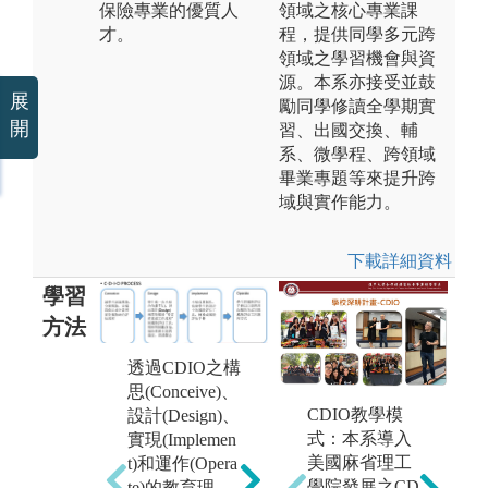
保險專業的優質人
領域之核心專業課
才。
程，提供同學多元跨
領域之學習機會與資
源。本系亦接受並鼓
展
勵同學修讀全學期實
開
習、出國交換、輔
系、微學程、跨領域
畢業專題等來提升跨
域與實作能力。
下載詳細資料
學習
方法
透過CDIO之構
思(Conceive)、
CDIO教學模
設計(Design)、
除專任教師授
協
式：本系導入
實現(Implemen
課外，課程更
保
美國麻省理工
t)和運作(Opera
與產業界緊密
習
學院發展之CD
te)的教育理