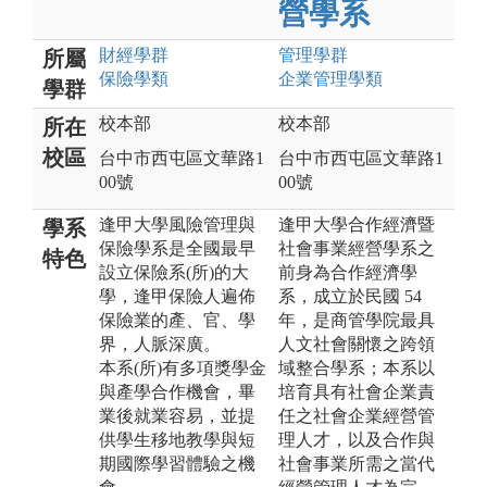
營學系
財經
學群
管理
學群
所屬
保險
學類
企業管理
學類
學群
校本部
校本部
所在
校區
台中市西屯區文華路1
台中市西屯區文華路1
00號
00號
逢甲大學風險管理與
逢甲大學合作經濟暨
學系
保險學系是全國最早
社會事業經營學系之
特色
設立保險系(所)的大
前身為合作經濟學
學，逢甲保險人遍佈
系，成立於民國 54
保險業的產、官、學
年，是商管學院最具
界，人脈深廣。
人文社會關懷之跨領
本系(所)有多項獎學金
域整合學系；本系以
與產學合作機會，畢
培育具有社會企業責
業後就業容易，並提
任之社會企業經營管
供學生移地教學與短
理人才，以及合作與
期國際學習體驗之機
社會事業所需之當代