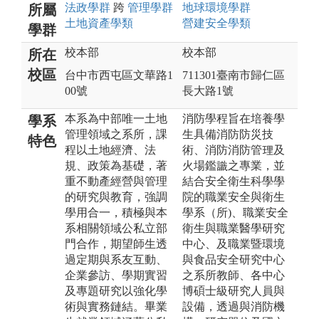
法政
學群
跨
管理
學群
地球環境
學群
所屬
土地資產
學類
營建安全
學類
學群
校本部
校本部
所在
校區
台中市西屯區文華路1
711301臺南市歸仁區
00號
長大路1號
本系為中部唯一土地
消防學程旨在培養學
學系
管理領域之系所，課
生具備消防防災技
特色
程以土地經濟、法
術、消防消防管理及
規、政策為基礎，著
火場鑑識之專業，並
重不動產經營與管理
結合安全衛生科學學
的研究與教育，強調
院的職業安全與衛生
學用合一，積極與本
學系（所)、職業安全
系相關領域公私立部
衛生與職業醫學研究
門合作，期望師生透
中心、及職業暨環境
過定期與系友互動、
與食品安全研究中心
企業參訪、學期實習
之系所教師、各中心
及專題研究以強化學
博碩士級研究人員與
術與實務鏈結。畢業
設備，透過與消防機