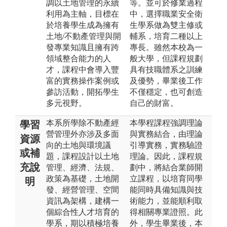
調以土地管理的永續
等。並可於修業過程
利用為主軸，目標在
中，選擇職業安全衛
於培養學生成為擁有
生學系做為雙主修或
土地/不動產管理與開
輔系，培育二種以上
發專業知識且擁有跨
專長。雖然本校為一
領域整合能力的人
般大學，但課程規劃
才，課程中會導入豐
具有技職體系之訓練
富的實務操作案例或
及優勢，畢業後工作
參訪活動，開拓學生
不僅穩定，也可創造
多元視野。
自己的財富。
本系所學除不動產經
本學程課程強調理論
學習
營管理外亦涉及多面
與實務結合，由理論
資源
向的土地與環境議
引導實務，實務驗證
或補
題，課程設計以土地
理論。因此，課程規
充說
管理、經濟、法規、
劃中，將結合業師開
政策為基礎，土地開
立課程，以培育同學
明
發、經營管理、空間
能同時具備知識與技
資訊為架構，建構一
術能力，並能順利取
個綜合性人才培育的
得相關專業證照。此
學系，期以積極培養
外，學生畢業後，本