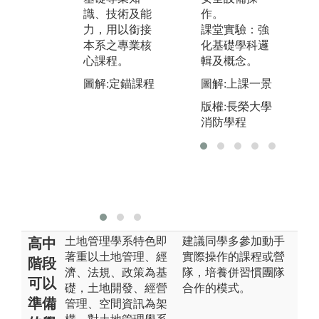
識、技術及能
配合業師授
作。
作
力，用以銜接
課，使學生能
課堂實驗：強
探
本系之專業核
夠瞭解土地管
化基礎學科邏
良
心課程。
理之核心課程
輯及概念。
案
以及學習土地
課
圖解:定錨課程
圖解:上課一景
管理所需專業
繳
版權:長榮大學
知識。
報
消防學程
口
圖解:課程明細
學
圖
好
加
圖
土地管理學系特色即
建議同學多參加動手
高中
著重以土地管理、經
實際操作的課程或營
階段
濟、法規、政策為基
隊，培養併習慣團隊
可以
礎，土地開發、經營
合作的模式。
準備
管理、空間資訊為架