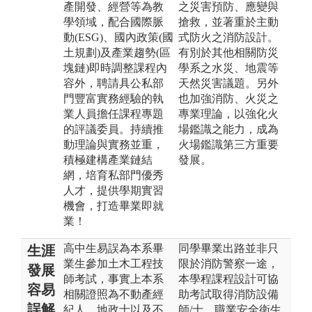
產開發、經營等為教
之災害預防、應變與
學領域，配合國際脈
搶救，並著重於主動
動(ESG)、國內政策(國
式防火之消防設計。
土規劃)及產業趨勢(區
有別於其他相關防災
塊鏈)即時調整課程內
學系之水災、地震等
容外，聘請具公私部
天然災害議題。另外
門豐富實務經驗的執
也加強消防、火災之
業人員擔任課程專題
專業理論，以強化火
的評議委員。持續推
場鑑識之能力，成為
動理論與實務並重，
火場鑑識第三方重要
積極建構產業鏈結
發展。
網，培育私部門優秀
人才，提供學期實習
機會，打造畢業即就
業！
高中生易誤為本系畢
同學畢業出路並非只
生涯
業生參加土木工程技
限於消防警察一途，
發展
師考試，事實上本系
本學程課程設計可協
容易
相關證照為不動產經
助考試取得消防設備
誤解
紀人、地政士以及不
師/士、職業安全衛生