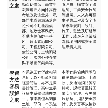
動產估價師，畢業生
管理員、職業安全管
之處
職涯選擇方面除高普
理師、工業安全技師
考地政及測量外，私
等證照。未來亦可從
部門求職領域涵蓋壽
事消防工程及安全產
險公司不動產鑑價
業專業規劃、設計、
部、地政士事務所、
施工、監造及研發等
不動產估價師事務
工作，或進入企業成
所、資產管顧問公
為職場消防或安全管
司、工程顧問公司、
理專責人員。
建設公司，土地開發
公司、國內外仲介業
與不動產代銷業等。
本系為工程營建相關
本學程將協助同學取
學習
系所，為不動產相關
得消防設備師、士證
方法
經營管理，亦不是圖
照，及通過消防警察
容易
書館管理。高中生易
特考。課程著重於工
誤解
誤解本系學習地理為
業安全管理、火災爆
主，該學科僅為關懷
炸預防、消防安全設
之處
土地一部份，本系強
計，及災害事故搶救