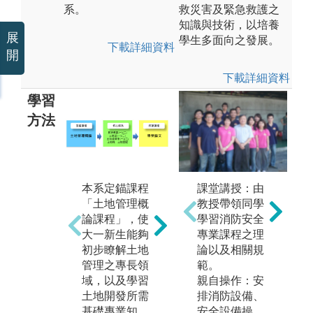
系。
救災害及緊急救護之
知識與技術，以培養
展
學生多面向之發展。
下載詳細資料
開
下載詳細資料
學習
方法
本系定錨課程
核心精熟課程
課堂講授：由
本
「土地管理概
為「民法(一)
教授帶領同學
程
論課程」，使
(二)」、「土
學習消防安全
文
大一新生能夠
地經濟學」、
專業課程之理
應
初步瞭解土地
「土地法(一)
論以及相關規
習
管理之專長領
(二)」、「不
範。
技
域，以及學習
動產估價理
親自操作：安
前
土地開發所需
論」及「不動
排消防設備、
上
基礎專業知
產估價實務」
安全設備操
題