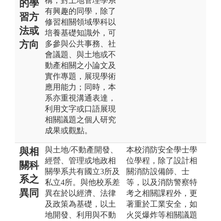
構，對土地管理學系
的學
有興趣的同學，除了
習方
修習相關領域學科以
法或
培養基礎知識外，可
方向
多參與公共事務、社
會議題、與土地或不
動產相關之小論文及
實作專題，展現學術
應用能力；同時，本
系亦重視溝通表達，
利用文字或口語展現
相關議題之個人研究
成果或觀點。
與土地/不動產開發、
本校消防安全學士學
與相
經營、管理或地政相
位學程，除了設計相
關科
關學系共有國立3所及
關消防設備師、士
系之
私立4所。與他校系差
等，以及消防警察特
異同
異在於以經濟、法律
考之相關課程外，更
及政策為基礎，以土
著重於工業安全，如
地開發、利用與不動
火災爆炸等相關議題