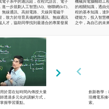
或電子系中的通訊組，在程式語言、電子
機械與電腦輔助工
一步規劃人工智慧(AI)、物聯網(IoT)、
的相關知識，透由
、無線通訊、高頻電路、天線與電磁干
程的基本知識，達
程，致力於培育具備網路通訊、無線通訊
礎能力，投入智慧
端人才，協助同學找到最適合的專業發展
之中，為自己的未
用於需在短時間內傳授大量
實驗實習學習法：
創新教學：
師透過多元化的講解方式，
生不僅能理解實驗
現機電系擁
掌握學習重點。
探索實驗現象的特
索。
的關聯性，從中培