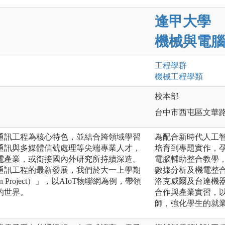
逢甲大學
機械與電腦
工程
學群
機械工程
學類
校本部
台中市西屯區文華路
通訊工程為核心特色，並結合跨領域學習
為配合新時代人工智
通訊與多媒體信號處理等尖端專業人才，
培育到專題實作，
電產業，或銜接國內外研究所持續深造。
電腦輔助整合教學
通訊工程的最新發展，我們於大一上學期
數據分析及機電整
 Project）」，以AIoT物聯網為例，帶領
洛克威爾及台達機
的世界。
合作與產業實習，
師，強化學生的就