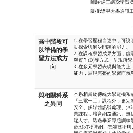
圖解:課堂講授學習
版權:逢甲大學通訊
1. 在學習歷程自述中，可
高中階段可
動探索與解決問題的能力。
以準備的學
2. 在課程學習成果方面，能
習方法或方
與實作(D)等方式，呈現所
向
3. 在多元學習表現與能力
能力，展現完整的學習面貌
本系相當於傳統大學電機系
與相關科系
「三電一工」課程外，更完整
之異同
安全、多媒體訊號處理、無
業課程，培育網路通訊、無
端人才。透過畢業專題訓練
於AIoT物聯網、雲端技術