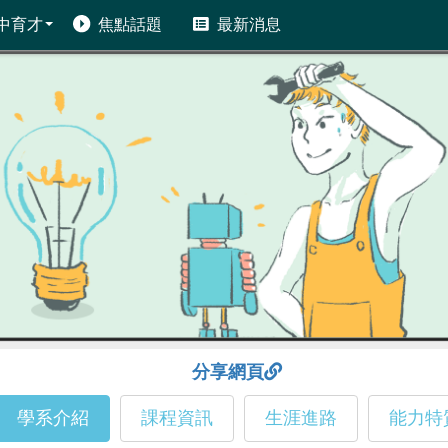
中育才
焦點話題
最新消息
分享網頁
學系介紹
課程資訊
生涯進路
能力特