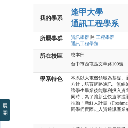
逢甲大學
我的學系
通訊工程學系
資訊
學群
跨
工程
學群
所屬學群
通訊工程
學類
校本部
所在校區
台中市西屯區文華路100號
本系以大電機領域為基礎、
學系特色
方針，培育網路通訊、無線
讓學生畢業後能順利投入資
同時，為了讓新生快速掌握
推動「新鮮人計畫（Freshman
展
同學們實際走入資通訊產業
開