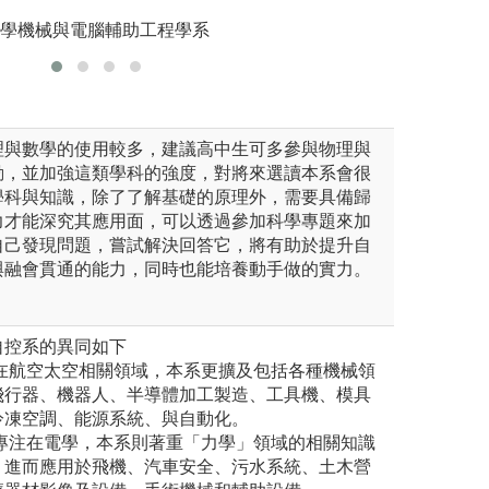
法
大學機械與電腦輔助工程學系
圖解:專題研究學
工程學系
版權:逢甲大學通
理與數學的使用較多，建議高中生可多參與物理與
動，並加強這類學科的強度，對將來選讀本系會很
學科與知識，除了了解基礎的原理外，需要具備歸
力才能深究其應用面，可以透過參加科學專題來加
自己發現問題，嘗試解決回答它，將有助於提升自
與融會貫通的能力，同時也能培養動手做的實力。
自控系的異同如下
注在航空太空相關領域，本系更擴及包括各種機械領
飛行器、機器人、半導體加工製造、工具機、模具
冷凍空調、能源系統、與自動化。
較專注在電學，本系則著重「力學」領域的相關知識
，進而應用於飛機、汽車安全、污水系統、土木營