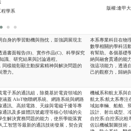
法
圖解:實驗實習學習
版權:逢甲
工程學系
版權:逢甲大學通訊
說明自身的學習動機與熱忱，並強調展現主
本系專業科目在物
數學相關的學科活
透過書面報告(B)、實作作品(C)、科學探究
有幫助。各個基礎
學知識、研究結果與討論過程。
納與融會貫通的能
上，同樣能彰顯主動探索精神與解決問題的
強這項能力，透過
與潛力。
己的觀察力，歸納
或電子系的通訊組，除奠基於電資領域的
機械系和航太系與
涵蓋 AIoT物聯網系統、網路系統與網路
航太系:航太系專
線通訊、高頻電路、天線與電磁干擾等專
域如車輛、船舶、
線通訊及多媒體訊號處理等核心領域的尖
設計、射出成型、
學生解決實務問題的能力，使所學能落實
自控系:自控系比
與人工智慧等最新的通訊技術發展，契合資
佐以機械製圖技術