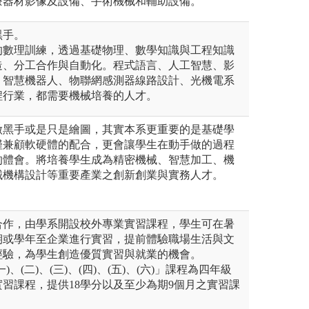
療器材影像及設備、手術機械和輔助設備。
黑手。
的數理訓練，透過基礎物理、數學知識與工程知識
造、分工合作與自動化。程式語言、人工智慧、影
、智慧機器人、物聯網感測器線路設計、光機電系
程行業，都需要機械培養的人才。
做黑手或是只是繪圖，其實本系更重要的是基礎學
僅兼顧軟硬體的配合，更會讓學生在動手做的過程
的體會。將培養學生成為精密機械、智慧加工、機
械機構設計等重要產業之創新創業與實務人才。
合作，由學系開設校外專業實習課程，學生可在暑
期或學年至企業進行實習，提前體驗職場生活與文
經驗，為學生創造優質實習與就業的機會。
、(二)、(三)、(四)、(五)、(六)」課程為四年級
習課程，提供18學分以及至少為期9個月之實習課