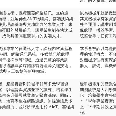
。
建、防火系統、醫
通訊技術，課程涵蓋網路通訊、無線通
以為機械系就是做
域，並延伸至AIoT物聯網、雲端技術與
其實機械系有紮實
兼具理論基礎與實務能力的專業人才。未
整合運用，講求創
備亮眼的發展前景，讓畢業生能在快速成
像處理、機器學習
，成為具備高度競爭力的尖端人才。
統整合等，任何工
資訊專業的資通訊人才，課程內容涵蓋程
本系會被誤以為是
物聯網、網路通訊系統、多媒體訊號處理、
理的物理概念。不
與干擾抑制等領域。透過完整的專業訓
對機械原理有更深
無線通訊與多媒體訊號處理等尖端技術，
器人、設備、與機
雲端與人工智慧等新興領域。
習、產業實習與跨域學群等多元學習資
逢甲機電系與產業
室，以理論與實務並重的訓練，培養學生
期階段或是大四學
為未來升學與就業奠定堅實基礎。同時，
化，培養學生實務
業，培育學生在網路通訊、無線通訊及多
＊「學年專業實習(一)
業能力，並將所學應用於 AIoT、雲端與
上、下學期開設之實
程。