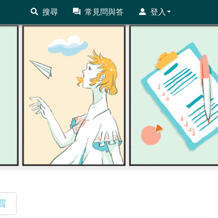
搜尋
常見問與答
登入
質