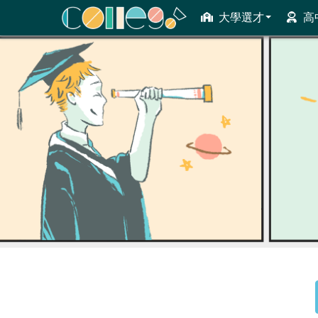
大學選才
高
ColleGo! 大學選才與高中育才輔助系統