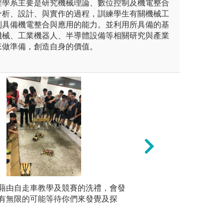
程學系主要是研究機械理論、數位控制及機電整合
分析、設計、與實作的過程，訓練學生有關機械工
到具備機電整合與應用的能力。並利用所具備的基
機械、工業機器人、半導體設備等相關研究與產業
來做準備，創造自身的價值。
透過實驗操作與小組討論，學
藉由自走車教學及競賽的洗禮，會發
專題研究學習法：
實驗法:
背後的基本理論，還能進一步
有無限的可能等待你們來發覺及探
生培養資料蒐集、
版權:逢
性，並歸納其與相關變因之間
並在實際解題過程
養分析與解決問題的能力。
力。