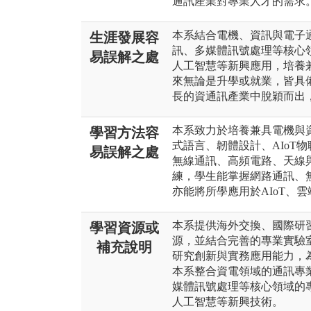
通訊產業對專業人才的需求
本系結合電機、資訊與電子
生涯發展容
訊、多媒體訊號處理等核心領
易誤解之處
人工智慧等新興應用，培養
來無論是升學或就業，皆具
長的資通訊產業中脫穎而出
本系致力於培養兼具電機與
學習方法容
式語言、韌體設計、AIoT
易誤解之處
無線通訊、高頻電路、天線
練，學生能掌握網路通訊、
亦能將所學應用於AIoT、
本系提供海外交換、國際研
學習資源或
源，並結合完善的專業實驗
補充說明
研究創新與實務應用能力，
本系整合資電領域的通訊專
媒體訊號處理等核心領域的專
人工智慧等新興技術。