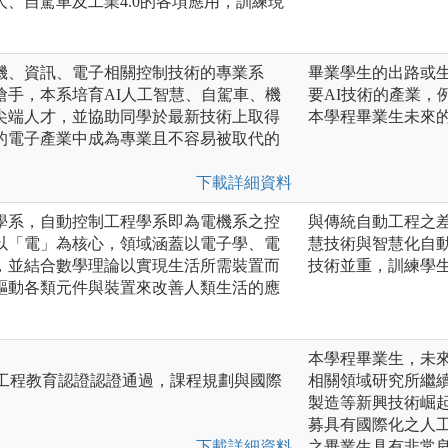
、自駕車及工業4.0的各項應用，訓練現
機、資訊、電子相關控制技術的專業系
畢業學生的出路或
搶手，本系培育AI人工智慧、自駕車、機
要AI技術的產業，
尖端人才，並協助同學於最新技術上取得
本學程畢業生未來的
的電子產業中成為專業且不容易被取代的
下載詳細資料
學系，自動控制工程學系即為電機系之控
與傳統自動工程之
以「電」為核心，領域涵蓋以電子學、電
慧技術與智慧化自
，並結合數學理論以實現生活所需裝置而
技術並重，訓練學
驅動各類元件與裝置來改善人類生活的應
本學程畢業生，未
ACE 工程教育認證認證通過，課程規劃與國際
相關領域研究所繼續
製造等新興技術崛
募具有國際化之人
下載詳細資料
之畢業生具有非常