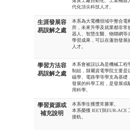
落實工廠自動化、工業機器人
代化頂尖科技人才。
本系為大電機領域中整合電
生涯發展容
所，未來升學及就業都非常
易誤解之處
器人、智慧生醫、物聯網等
學習成果，可以在蓬勃發展
人才。
本系會被誤以為是機械工程
學習方法容
制組，隸屬資電學院主要是
易誤解之處
磁學、電路學等學支為基礎
發展的科學工程，是發展或
用科學。
本系學生獲獎常勝軍。
學習資源或
本系榮獲 IEET與EUR‑
補充說明
接軌。