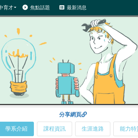
中育才
焦點話題
最新消息
分享網頁
學系介紹
課程資訊
生涯進路
能力特