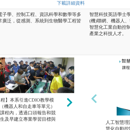
下載詳細資料
電子學、控制工程、資訊科學和數學等多
智慧科技英語學士學
常廣泛，從感測、系統到生物醫學工程皆
(機)聯網、機器人
智慧化工業自動控
產業之科技人才。
ect 課程】本系引進CDIO教學模
【深碗專題課程】本
roject（機器人和自走車等單元）
個深碗專題並配合
課程內，透過口頭報告和競
軟、硬體系統之基
生及早建立專業學習目標與
人工智慧理
整合、發現問題與
慧化自動控
間的團隊合作的默