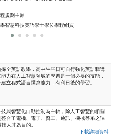
藉由團隊方式共同
圖解:學生
領域的知識，每位
課程規劃主軸
版權:義
並上台發表，積極
動控制工程學系
大學智慧科技英語學士學位學程網頁
專生專題研究計畫
圖解:專題競賽評
版權:逢甲大學自
均採全英語教學，高中生平日可自行強化英語聽講
式能力在人工智慧領域的學習是一個必要的技能，
行建立程式語言撰寫能力，有利日後的學習。
科技與智慧化自動控制為主軸，除人工智慧的相關
劃整合了電機、電子、資工、通訊、機械等系之課
科技人才為目的。
下載詳細資料