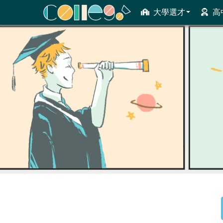
大學選才
高
ColleGo! 大學選才與高中育才輔助系統