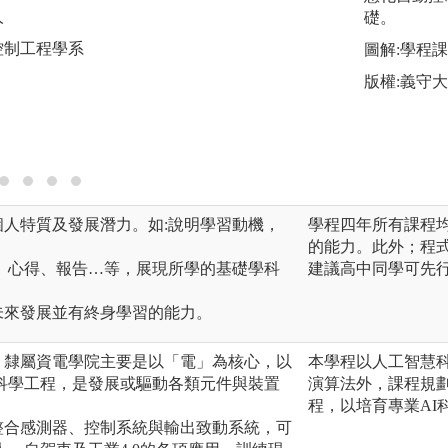
人
礎。
圖解:深碗專題課程
控制工程學系
圖解:學程
版權:逢甲大學自
版權:義守
個人特質及發展潛力。如:說明學習動機，
學程四年所有課程
的能力。此外；程
品、心得、報告…等，展現所學的基礎學科
建議高中同學可先
未來發展並有終身學習的能力。
，隸屬資電學院主要是以「電」為核心，以
本學程以人工智慧
科學工程，是發展或驅動各類元件與裝置
演算法外，課程規
。
程，以培育專業AI
整合感測器、控制系統與輸出致動系統，可