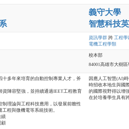
義守大學
系
智慧科技英
資訊
學群
跨
工程
學
電機工程
學類
校本部
84001高雄市大樹
系四十多年來培育的自動控制專業人才，斧
因應人工智慧(AI
時招收本地生與國
師資陣容堅強，並持續通過IEET工程教育
的國際視野得以增
在於培養學生具有跨
顧控制理論與工程科技應用，以發展前瞻性
醫工程與微機電等系統技術。
佳績
照顧