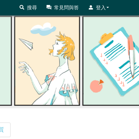
搜尋
常見問與答
登入
質