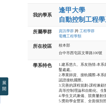
逢甲大學
我的學系
自動控制工程學
資訊
學群
跨
工程
學群
所屬學群
電機工程
學類
校本部
所在校區
台中市西屯區文華路100號
1.建系悠久、系友熱情-本
學系特色
鑿處處。
2.專業師資、接軌國際-本系
認證接軌國際。
展
3.完善的課程規劃-課程兼
開
高等控制理論和自動化、生
4.學生文武兼備、競賽屢創
5.獎助學金豐富、全面個別