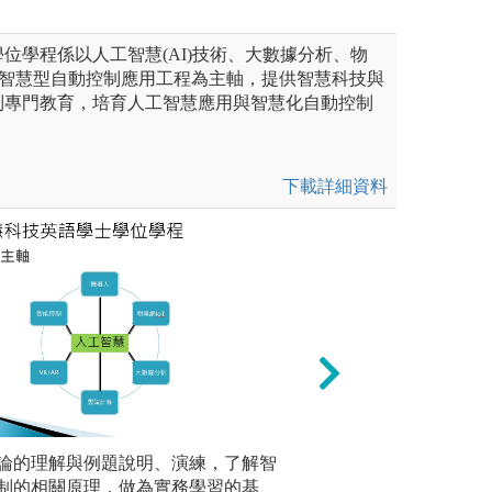
位學程係以人工智慧(AI)技術、大數據分析、物
、智慧型自動控制應用工程為主軸，提供智慧科技與
制專門教育，培育人工智慧應用與智慧化自動控制
下載詳細資料
系引進CDIO教學模式設計3
跨年度課程，以培養學生完整
礎實務實力、邏輯思考、協調
論的理解與例題說明、演練，了解智
【Capstone
AI技術
解決問題之能力，並培養同學
制的相關原理，做為實務學習的基
在培養學生的實務
理。
契。