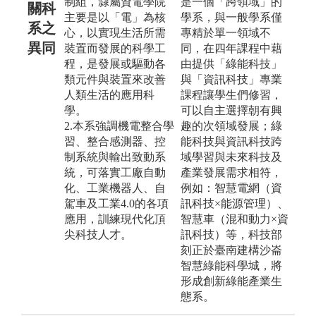
制組，隸屬資電學院
是一個「跨領域」的
關科
主要是以「電」為核
學系，與一般學系僅
系之
心，以實現生活所需
專精於單一領域不
異同
裝置而發展的科學工
同，在四年課程中藉
程，是發展或驅動各
由提供「綠能科技」
類元件與裝置來改善
與「資訊科技」專業
人類生活的應用科
課程讓學生們修習，
學。
可以自主選擇朝有興
2.本系強調機電整合學
趣的次領域發展；綠
習、整合感測器、控
能科技與資訊科技跨
制系統與輸出致動系
域學習與未來科技及
統，可落實工廠自動
產業發展需求相符，
化、工業機器人、自
例如：智慧電網（資
駕車及工業4.0的各項
訊科技×能源管理）、
應用，訓練現代化頂
智慧車（混和動力×資
尖科技人才。
訊科技）等，科技部
刻正於臺南建構沙崙
智慧綠能科學城，將
形成創新綠能產業生
態系。