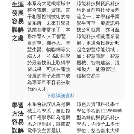
本系為大電機領域中
綠能科技與資訊科技
生涯
整合電機、資訊、電
均是目前科技發展潮
發展
子相關控制技術的專
流之一，本學程畢業
容易
業系所，未來升學及
學生可至一般資訊科
誤解
就業都非常搶手，本
技公司就業，亦可至
系培育AI人工智慧、
綠能科技相關產業發
之處
自駕車、機器人、智
展，更適合投身新興
慧生醫、物聯網等尖
起之智慧綠能領域，
端人才，並協助同學
如：智慧電網、智慧
於最新技術上取得學
機械、智慧建築、混
習成果，可以在蓬勃
和動力、能源管理、
發展的電子產業中成
碳權交易等。
為專業且不容易被取
代的人才。
下載詳細資料
本系會被誤以為是機
綠色與資訊科技學士
學習
械工程學系，自動控
學位學程於113學年轉
方法
制工程學系即為電機
型為綠能與資訊科技
容易
系之控制組，隸屬資
學系，均授予工學士
誤解
電學院主要是以
學位，整合臺東大學