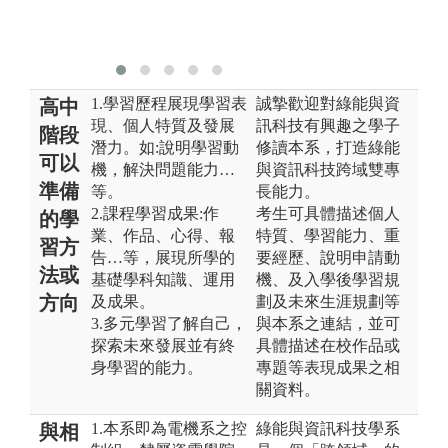
自
學
1.學習歷程展現學習表
誠摯歡迎對綠能與資
高中
現、個人特質及發展
訊科技有興趣之學子
階段
潛力。如:說明學習動
修讀本系，打造綠能
可以
機，解決問題能力…
與資訊科技跨域雙專
準備
等。
長能力。
2.課程學習成果:作
考生可具體描述個人
的學
業、作品、心得、報
特質、學習能力、重
習方
告…等，展現所學的
要經歷、說明申請動
法或
基礎學科知識、運用
機、及入學後學習規
方向
及成果。
劃及未來生涯規劃等
3.多元學習了解自己，
與本系之連結，並可
探索未來發展並有終
具體描述在校作品或
身學習的能力。
專題等表現成果之相
關資料。
1.本系即為電機系之控
綠能與資訊科技學系
與相