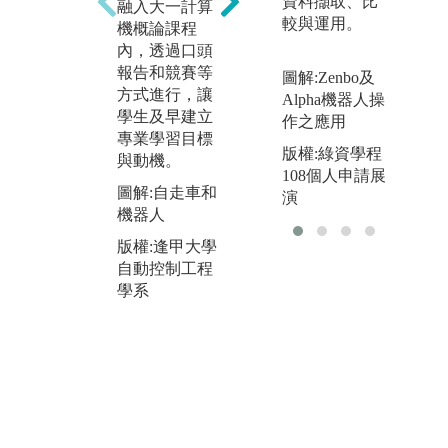
資料擷取、比
養
融入大一計算
軟、硬體系統
較與運用。
設
機概論課程
之基礎實務實
程
內，透過口頭
力、邏輯思
力
報告和競賽等
圖解:Zenbo及
考、協調整
方
方式進行，讓
Alpha機器人操
合、發現問題
究
學生及早建立
作之應用
與解決問題之
整
專業學習目標
能力，並培養
版權:綠資學程
領
與動機。
同學間的團隊
108個人申請展
每
合作的默契。
圖解:自走車和
演
簡
機器人
圖解:深碗專題
成
課程
發
版權:逢甲大學
勵
自動控制工程
版權:逢甲大學
執
學系
自動控制工程
專
學系
計
類
圖
評
版