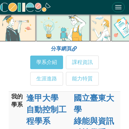
ColleGo! 大學選才與高中育才輔助系統
分享網頁
學系介紹
課程資訊
生涯進路
能力特質
我的
逢甲大學
國立臺東大
學系
自動控制工
學
程學系
綠能與資訊