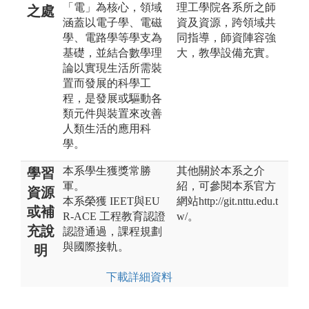
「電」為核心，領域
理工學院各系所之師
之處
涵蓋以電子學、電磁
資及資源，跨領域共
學、電路學等學支為
同指導，師資陣容強
基礎，並結合數學理
大，教學設備充實。
論以實現生活所需裝
置而發展的科學工
程，是發展或驅動各
類元件與裝置來改善
人類生活的應用科
學。
本系學生獲獎常勝
其他關於本系之介
學習
軍。
紹，可參閱本系官方
資源
本系榮獲 IEET與EU
網站http://git.nttu.edu.t
或補
R‑ACE 工程教育認證
w/。
充說
認證通過，課程規劃
與國際接軌。
明
下載詳細資料