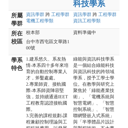
科技學系
資訊
學群
跨
工程
學群
資訊
學群
跨
工程
學群
所屬
電機工程
學類
資訊工程
學類
學群
校本部
資料準備中
所在
校區
台中市西屯區文華路1
00號
1.建系悠久、系友熱
綠能與資訊科技學系
學系
情-本系四十多年來培
是一個結合綠能科技
特色
育的自動控制專業人
與資訊科技的跨領域
才，斧鑿處處。
學系，授予工學士學
2.專業師資、接軌國
位。在教學與研究上
際-本系師資陣容堅
聚焦於「綠能產業技
強，並持續通過IEET
術」、「電機系統與
工程教育認證接軌國
智慧電網」、「智慧
際。
控制系統」、「智慧
3.完善的課程規劃-課
聯網暨嵌入式系統」
程兼顧控制理論與工
與「半導體晶片設計