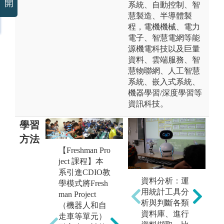
開
系統、自動控制、智
慧製造、半導體製
程，電機機械、電力
電子、智慧電網等能
源機電科技以及巨量
資料、雲端服務、智
慧物聯網、人工智慧
系統、嵌入式系統、
機器學習/深度學習等
資訊科技。
學習
方法
【Freshman Pro
【深碗專題課
ject 課程】本
程】本系引進
系引進CDIO教
CDIO教學模式
資料分析：運
【C
學模式將Fresh
設計3個深碗專
用統計工具分
程
man Project
題並配合跨年
析與判斷各類
專
（機器人和自
度課程，以培
資料庫、進行
程
走車等單元）
養學生完整