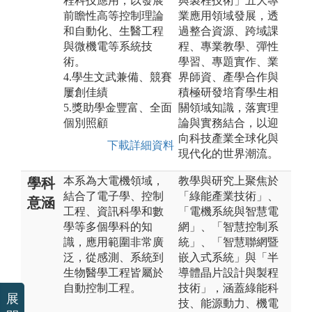
程科技應用，以發展
與製程技術」五大專
前瞻性高等控制理論
業應用領域發展，透
和自動化、生醫工程
過整合資源、跨域課
與微機電等系統技
程、專業教學、彈性
術。
學習、專題實作、業
4.學生文武兼備、競賽
界師資、產學合作與
屢創佳績
積極研發培育學生相
5.獎助學金豐富、全面
關領域知識，落實理
個別照顧
論與實務結合，以迎
向科技產業全球化與
下載詳細資料
現代化的世界潮流。
本系為大電機領域，
教學與研究上聚焦於
學科
結合了電子學、控制
「綠能產業技術」、
意涵
工程、資訊科學和數
「電機系統與智慧電
學等多個學科的知
網」、「智慧控制系
識，應用範圍非常廣
統」、「智慧聯網暨
泛，從感測、系統到
嵌入式系統」與「半
生物醫學工程皆屬於
導體晶片設計與製程
自動控制工程。
技術」，涵蓋綠能科
展
技、能源動力、機電