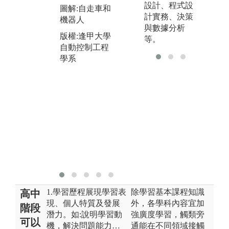
每
設計、程式設
合作的默契。
圖解:自走車和
簡
計實務、決策
機器人
圖解:深碗專題
成
與數據分析
課程
發
版權:逢甲大學
等。
勵
自動控制工程
版權:逢甲大學
執
學系
自動控制工程
專
學系
計
類
圖
評
版
自
學
1.學習歷程展現學習表
除學習基本課程知識
高中
現、個人特質及發展
外，各學科內容宜加
階段
潛力。如:說明學習動
強廣度學習，觸類旁
可以
機，解決問題能力…
通能在不同領域接觸