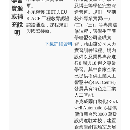
學習
軍。
及博士等學位完整深
資源
本系榮獲 IEET與EU
造管道。規劃「學期
或補
R‑ACE 工程教育認證
校外專業實習(一)、
充說
認證通過，課程規劃
(二)、(三)」等專業選
與國際接軌。
修課程，讓學生至產
明
學聯盟公司全職實
下載詳細資料
習，藉由該公司人力
實習訓練課程、場內
設備以及業界專家進
行8 周與18 週之專業
學習。其中多家企業
已提供提供工業人工
智慧中心(IAI Center)-
發展具有特色之工業
人工智能。
洛克威爾自動化(Rock
well Automation)-提供
價值新台幣3000 萬級
設備進駐本校，建置
企業聯網實驗室及展