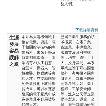
務人們。
下載詳細資料
本系為大電機領域中
歷屆畢業生服務的領
生涯
整合電機、資訊、電
域極廣，在電子業、
發展
子相關控制技術的專
資訊業、半導體業、
容易
業系所，未來升學及
服務業及政府機構
誤解
就業都非常搶手，本
等，均有「逢甲工工
系培育AI人工智慧、
人」投身其間。本系
之處
自駕車、機器人、智
畢業生除了可出國進
慧生醫、物聯網等尖
修外，亦可投考國內
端人才，並協助同學
研究所，或報考國家
於最新技術上取得學
高等考試，如工業工
習成果，可以在蓬勃
程師、工業安全師
發展的電子產業中成
等，進入公民營企業
為專業且不容易被取
從事製造、運籌、金
代的人才。
融、服務或學術研究