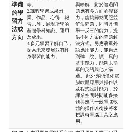
準備
等。
與瞭解，對於遭遇問
2.課程學習成果:作
題應有多方面的觀察
的學
業、作品、心得、報
力，能夠歸納問題並
習方
告…等，展現所學的
解決問題，同時具備
法或
基礎學科知識、運用
舉一反三的能力，提
方向
及成果。
供不同方案的問題解
3.多元學習了解自己，
決方式。另應著重外
探索未來發展並有終
語應用能力，能夠達
身學習的能力。
到聽、說、讀、寫的
基本能力，能夠以簡
單的英語與他人溝
通。 此外亦能強化電
腦軟體應用與操作以
及程式設計能力，於
課業空閒時間能多接
觸與熟悉一般電腦軟
體的操作以銜接將來
授課時電腦工具之應
用。