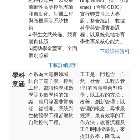
程科技應用，以發展
(Implement)、操作 (Op
前瞻性高等控制理論
erate)（合稱 CDIO）
和自動化、生醫工程
實行聯貫性三大專
與微機電等系統技
題，整合統計、數據
術。
科學與管理實務課
4.學生文武兼備、競賽
程，以系統化地培育
屢創佳績
學生專業核心能力。
5.獎助學金豐富、全面
下載詳細資料
個別照顧
下載詳細資料
本系為大電機領域，
工工是一門包含「自
學科
結合了電子學、控制
然、社會、工程與管
意涵
工程、資訊科學和數
理｣的智慧整合型科
學等多個學科的知
學，以工程的方法，
識，應用範圍非常廣
改善、創新管理；以
泛，從感測、系統到
管理的概念，尋求最
生物醫學工程皆屬於
經濟、最有效率的工
自動控制工程。
作方法，改善流程及
工作時間標準化，來
提升效率，降低成