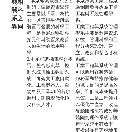
1.本系即為電機系之控
本系原為工業工程系
與相
制組，隸屬資電學院
為創新發展改為工業
關科
主要是以「電」為核
工程與系統管理學
系之
心，以實現生活所需
系。
異同
裝置而發展的科學工
工業工程與系統管理
程，是發展或驅動各
學系主要是利用資訊
類元件與裝置來改善
科技、管理科學和工
人類生活的應用科
程分析來設計、建
學。
立、改善和整合各種
2.本系強調機電整合學
系統。
習、整合感測器、控
工業工程與系統管理
制系統與輸出致動系
可以應用在製造業、
統，可落實工廠自動
服務業和醫療保健等
化、工業機器人、自
領域，目的是提高效
駕車及工業4.0的各項
率、降低成本並提升
應用，訓練現代化頂
品質。工業工程師可
尖科技人才。
以優化生產線、改進
餐廳服務流程或改善
醫院的運作系統，讓
這些系統更有效率、
更省錢並且更好地服