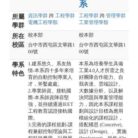
系
資訊
學群
跨
工程
學群
工程
學群
跨
管理
學群
所屬
電機工程
學類
工業管理
學類
學群
校本部
校本部
所在
校區
台中市西屯區文華路1
台中市西屯區文華路1
00號
00號
1.建系悠久、系友熱
本系為培養學生具備
學系
情-本系四十多年來培
工業4.0人才所需之良
特色
育的自動控制專業人
好團隊合作能力、自
才，斧鑿處處。
我表達、雲端設計、
2.專業師資、接軌國
大數據分析、以及解
際-本系師資陣容堅
決問題與專案管理能
強，並持續通過IEET
力，因此本系課程規
工程教育認證接軌國
劃與設計目標為應用
際。
模組化的課程設計，
3.完善的課程規劃-課
搭配構思 (Conceive)、
程兼顧控制理論與工
設計 (Design)、、實施