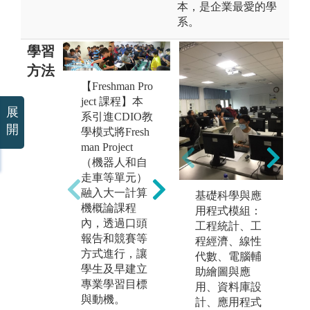
本，是企業最愛的學
系。
學習
方法
【Freshman Pro
【深碗專題課
ject 課程】本
程】本系引進
展
系引進CDIO教
CDIO教學模式
開
【C
學模式將Fresh
設計3個深碗專
程
man Project
題並配合跨年
專
（機器人和自
度課程，以培
程
走車等單元）
養學生完整
養
融入大一計算
基礎科學與應
軟、硬體系統
設
機概論課程
用程式模組：
之基礎實務實
程
內，透過口頭
工程統計、工
力、邏輯思
力
報告和競賽等
程經濟、線性
考、協調整
方
方式進行，讓
代數、電腦輔
合、發現問題
究
學生及早建立
助繪圖與應
與解決問題之
整
專業學習目標
用、資料庫設
能力，並培養
領
與動機。
計、應用程式
同學間的團隊