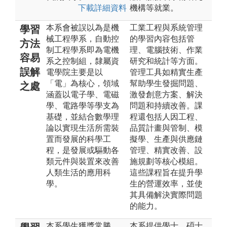
下載詳細資料
機構等就業。
本系會被誤以為是機
工業工程與系統管理
學習
械工程學系，自動控
的學習內容包括管
方法
制工程學系即為電機
理、電腦技術、作業
容易
系之控制組，隸屬資
研究和統計等方面。
誤解
電學院主要是以
管理工具如精實生產
「電」為核心，領域
幫助學生發掘問題、
之處
涵蓋以電子學、電磁
激發創意方案、解決
學、電路學等學支為
問題和持續改善。課
基礎，並結合數學理
程還包括人因工程、
論以實現生活所需裝
品質計畫與管制、模
置而發展的科學工
擬學、生產與供應鏈
程，是發展或驅動各
管理、精實改善、設
類元件與裝置來改善
施規劃等核心模組。
人類生活的應用科
這些課程旨在提升學
學。
生的營運效率，並使
其具備解決實際問題
的能力。
本系學生獲獎常勝
本系提供學士、碩士