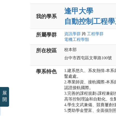
逢甲大學
我的學系
自動控制工程學
資訊
學群
跨
工程
學群
所屬學群
電機工程
學類
校本部
所在校區
台中市西屯區文華路100號
1.建系悠久、系友熱情-本
學系特色
鑿處處。
2.專業師資、接軌國際-本系
認證接軌國際。
展
3.完善的課程規劃-課程兼
開
高等控制理論和自動化、生
4.學生文武兼備、競賽屢創
5.獎助學金豐富、全面個別