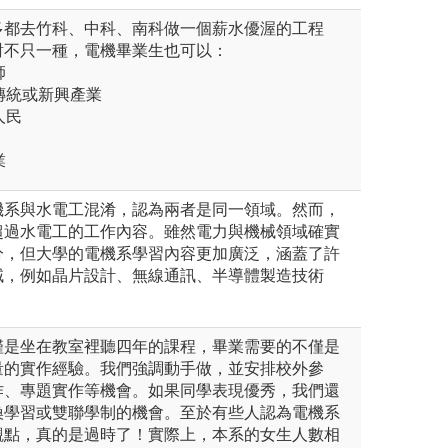
多都去竹科、中科、南科做一個薪水優渥的工程
對不只一種，電機畢業生也可以：
師
的傳統或新興產業
人民
業
機系與水電工混淆，認為兩者是同一領域。然而，
超過水電工的工作內容。雖然電力與機械領域確實
分，但大學的電機系學習內容更加廣泛，涵蓋了許
域，例如晶片設計、無線通訊、半導體製造技術
僅是坐在教室裡聽四年的課程，畢業需要的不僅是
量的實作經驗。我們強調動手做，並安排校外參
作、專題實作等機會。如果同學表現優秀，我們還
換學習或雙聯學制的機會。至於有些人認為電機系
觀點，真的是過時了！實際上，本系的女生人數相