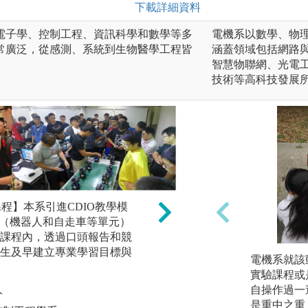
下載詳細資料
電子學、控制工程、資訊科學和數學等多
電機系以數學、物
常廣泛，從感測、系統到生物醫學工程皆
涵蓋領域包括網路與
智慧物聯網、光電
技術等高科技發展
ect 課程】本系引進CDIO教學模
【深碗專題課程】本
roject（機器人和自走車等單元）
個深碗專題並配合
課程內，透過口頭報告和競
軟、硬體系統之基
生及早建立專業學習目標與
電機系就該
整合、發現問題與
實驗課程或
間的團隊合作的默
人
自操作過一
圖解:深碗專題課程
是重中之重