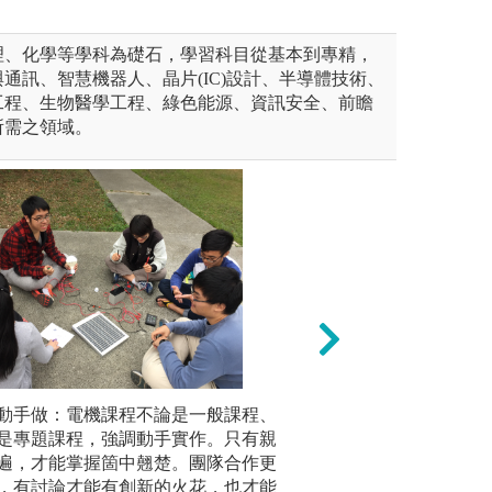
理、化學等學科為礎石，學習科目從基本到專精，
通訊、智慧機器人、晶片(IC)設計、半導體技術、
工程、生物醫學工程、綠色能源、資訊安全、前瞻
所需之領域。
系引進CDIO教學模式設計3
跨年度課程，以培養學生完整
礎實務實力、邏輯思考、協調
動手做：電機課程不論是一般課程、
【Capstone
多看多聽
解決問題之能力，並培養同學
是專題課程，強調動手實作。只有親
在培養學生的實務
出校園多
契。
遍，才能掌握箇中翹楚。團隊合作更
藉由團隊方式共同
訪活動及
，有討論才能有創新的火花，也才能
領域的知識，每位
聽聽來自