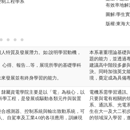
控制工程學系
有效率地解
版權:逢甲大學自
圖解:學生
版權:東海
個人特質及發展潛力。如:說明學習動機，
本系著重理論基礎
題的能力，並透過
品、心得、報告…等，展現所學的基礎學科
建議高中階段多參
決。同時加強英文
未來發展並有終身學習的能力。
境，奠定成為具備
，隸屬資電學院主要是以「電」為核心，以
電機系需學習通訊
科學工程，是發展或驅動各類元件與裝置
只要與電有相關的
。
系、通訊系、光電
整合感測器、控制系統與輸出致動系統，可
生在大一及大二初
、自駕車及工業4.0的各項應用，訓練現
的領域深入學習，