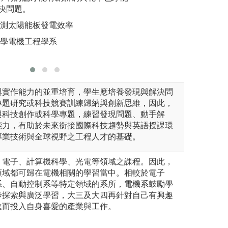
決問題。
並上台發表，積極
解決真實
動控制工程學系
專生專題研究計畫
渺小與不
實測太陽能板發電效率
圖解:專題競賽評
圖解:新竹
大學電機工程學系
版權:逢甲大學自
版權:東海
與實作能力的並重培育，學生應培養發現與解決問
專題研究或科技競賽訓練歸納與創新思維，因此，
與科技創作或科學專題，練習發現問題、動手解
能力，有助於未來銜接國際科技趨勢與英語授課環
專業技術與全球視野之工程人才的基礎。
、電子、計算機科學、光電等領域之課程。因此，
領域都可歸在電機相關的學習當中。相較於電子
系、自動控制系等特定領域的系所，電機系鼓勵學
步探索與廣泛學習，大三及大四再針對自己有興趣
進而投入自身喜愛的產業與工作。