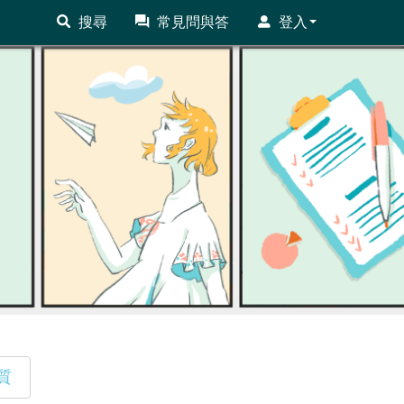
搜尋
常見問與答
登入
質