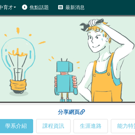
中育才
焦點話題
最新消息
分享網頁
學系介紹
課程資訊
生涯進路
能力特