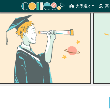
大學選才
高
ColleGo! 大學選才與高中育才輔助系統