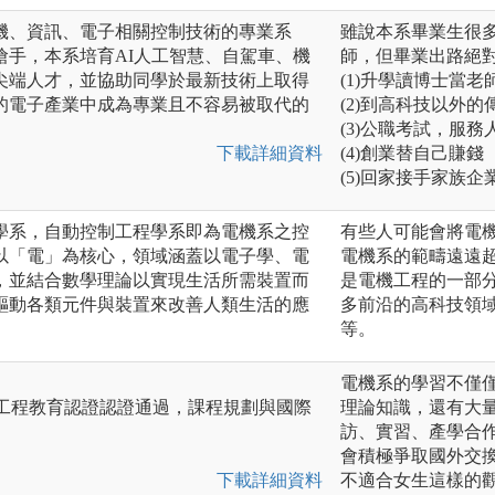
機、資訊、電子相關控制技術的專業系
雖說本系畢業生很
搶手，本系培育AI人工智慧、自駕車、機
師，但畢業出路絕
尖端人才，並協助同學於最新技術上取得
(1)升學讀博士當老
的電子產業中成為專業且不容易被取代的
(2)到高科技以外
(3)公職考試，服務
下載詳細資料
(4)創業替自己賺錢
(5)回家接手家族企
學系，自動控制工程學系即為電機系之控
有些人可能會將電
以「電」為核心，領域涵蓋以電子學、電
電機系的範疇遠遠
，並結合數學理論以實現生活所需裝置而
是電機工程的一部
驅動各類元件與裝置來改善人類生活的應
多前沿的高科技領
等。
電機系的學習不僅
ACE 工程教育認證認證通過，課程規劃與國際
理論知識，還有大
訪、實習、產學合
會積極爭取國外交
下載詳細資料
不適合女生這樣的