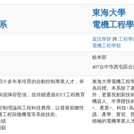
東海大學
系
電機工程學
資訊
學群
跨
工程
學
電機工程
學類
校本部
407台中市西屯區台
系四十多年來培育的自動控制專業人才，斧
東海大學電機工程
為目標。本系除了
師資陣容堅強，並持續通過IEET工程教育
外，更重視創新技
機器人、半導體技
顧控制理論與工程科技應用，以發展前瞻性
+、產業+、科技+
醫工程與微機電等系統技術。
講、產學、實習、
佳績
積極的電機專業人
照顧