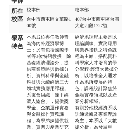
學群
校本部
校本部
所在
校區
台中市西屯區文華路1
407台中市西屯區台灣
00號
大道四段1727號
本系12位專任教師皆
經濟系課程主要是以
學系
為海內外經濟學博
理論訓練、實務應用
特色
士；另有包括國際學
與業界接軌之特色課
者等3位特聘教授，除
程為主軸，搭配資料
基礎經濟理論外，提
科學家人才培育的學
供商業策略與數據分
分學程-經濟大數據分
析、資料科學與金融
析，以培養全人通才
科技與永續經濟三大
作為系所發展的特
領域實務應用課程。
色，課程設計聚焦於
系友會組織「逢甲經
金融實務領域以及產
濟人協會」，提供獎
業分析領域。
學金、企業運作實務
有別於他校經濟系以
與金融操作實務課
訓練邏輯及專業理論
程，為學弟妹提供就
為主，本系以「大數
業、實習與產業研究
據分析」為發展重