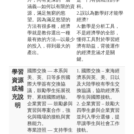
涵義---如何以有限的資
科。
源，滿足無窮的慾
2.誤以為數學好才能學
望。因為滿足慾望的
經濟?
方法有很多種，經濟
A:數學是分析工具，
學就是教你選出一種
不是經濟學的全部，
最有效的方法---以最少
懂得工具對於學習經
的投入，得到最大的
濟有助益，背後運作
產出。
的經濟意涵才是關
鍵。
國際交換 — 本系與
1. 國際交換 – 東海經
學習
美、英、日等多所國
濟系與英、美、日以
資源
際大學簽有交換協
及大陸學校有學生交
或補
議，鼓勵學生拓展視
換協議，協助經濟系
充說
野、累積國際經驗。
學生與國際接軌。
企業實習 — 鼓勵參與
2. 企業實習 – 鼓勵大
明
實習與專案合作，強
四學生參與企業實習
化與職場的接軌與實
並列入學分選修，提
務能力。
早讓學生與社會工作
專業證照 — 支持學生
接軌。