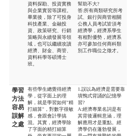
資料探勘、投資實務
幫助不大?
與企業實習等課程。
答:所有商類研究所考
畢業後，除了可投身
試、銀行與商管相關
科技產業、金融投
公務人員考試皆須考
資、政策研究、行銷
經濟學，經濟系學生
策略與永續發展等領
有相對優勢，經濟系
域，也可以繼續攻讀
亦可參加任何商科類
經濟、財金、商管、
別工作職位之徵才。
資料科學等碩博士
班。
有些學生總覺得經濟
1.誤以為經濟是需要靠
學習
學，從字面上的理
填鴨式背誦的記憶學
方法
解，就是學習如何"精
習?
容易
打細算"，對數字很敏
A:經濟專業名詞是有
誤解
感，會跟會計學搞
其背後邏輯意涵，理
混。其實，經濟學除
解應用才是重點。經
之處
了字面的精打細算
濟學仍在蓬勃發展，
外，尚有更深的一層
是一門有挑戰性的學