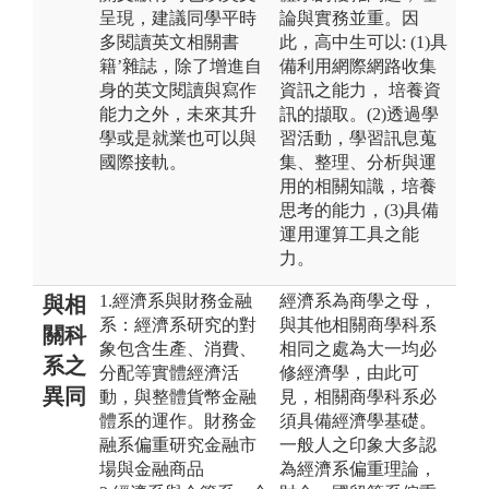
呈現，建議同學平時
論與實務並重。因
多閱讀英文相關書
此，高中生可以: (1)具
籍’雜誌，除了增進自
備利用網際網路收集
身的英文閱讀與寫作
資訊之能力， 培養資
能力之外，未來其升
訊的擷取。(2)透過學
學或是就業也可以與
習活動，學習訊息蒐
國際接軌。
集、整理、分析與運
用的相關知識，培養
思考的能力，(3)具備
運用運算工具之能
力。
1.經濟系與財務金融
經濟系為商學之母，
與相
系：經濟系研究的對
與其他相關商學科系
關科
象包含生產、消費、
相同之處為大一均必
系之
分配等實體經濟活
修經濟學，由此可
異同
動，與整體貨幣金融
見，相關商學科系必
體系的運作。財務金
須具備經濟學基礎。
融系偏重研究金融市
一般人之印象大多認
場與金融商品
為經濟系偏重理論，