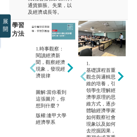
通貨膨脹、失業，以
及經濟成長等。
展
學習
開
方法
1.時事觀察：
2.邏輯思考：
3
閱讀經濟新
a.演繹法：由
收
聞，觀察經濟
1.
2
普遍規則得具
據
現象，發現經
基礎課程首重
體結論
運
濟規律
觀念與邏輯思
b.歸納法：觀
結
維的培養，引
察現象，據以
果
領學生理解經
圖解:當你看到
找出普遍規律
企
濟學原理的思
這張圖片，你
政
維方式，逐步
想到什麼？
考
體驗經濟學家
圖解:雞生蛋或
版權:逢甲大學
如何觀察社會
蛋生雞之因果
圖
經濟學系
現象以及如何
關係
成
去挖掘因果，
版權:逢甲大學
版