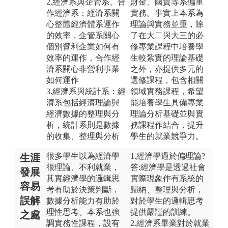
2.經濟系與企管系、合
財金、國貿等系偏重
作經濟系：經濟系關
實務。事實上本系為
心整體經濟體系運作
理論與實務並重，除
的效率，企管系關心
了在大二與大三的必
個別營利企業如何有
修專業課程中培養學
效率的運作，合作經
生較紮實的理論基礎
濟系關心非營利事業
之外，亦提供多元的
如何運作
選修課程，包含相關
3.經濟系與統計系：經
領域實務課程，希望
濟系包括經濟理論與
能培養學生具備專業
經濟數據的整理與分
理論分析基礎並與實
析，統計系則是數據
務課程作結合，提升
的收集、整理與分析
學生的就業競爭力。
很多學生以為經濟學
1.經濟學過於偏理論?
生涯
很理論、不利就業，
答:經濟學是透過社會
發展
其實經濟學的邏輯思
實際現象作有系統的
容易
考有助於決策判斷，
歸納、整理與分析，
誤解
數據分析能力有助於
對於學生的邏輯思考
理性思考。本系也強
提供嚴謹的訓練。
之處
調實務性課程，設有
2.經濟系畢業對於就業