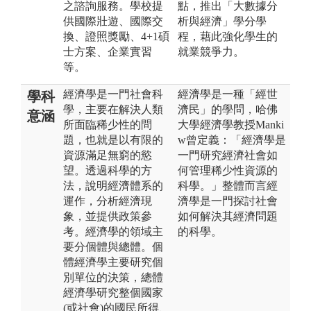
之諮詢服務。學校提
點，推出「大數據分
供國際壯遊、國際交
析與經濟」學分學
換、證照獎勵、4+1碩
程，藉此強化學生的
士方案、企業實習
就業競爭力。
等。
經濟學是一門社會科
經濟學是一種「經世
學科
學，主要在解決人類
濟民」的學問，哈佛
意涵
所面臨稀少性的問
大學經濟學教授Manki
題，也就是以有限的
w曾定義：「經濟學是
資源滿足無窮的慾
一門研究經濟社會如
望。透過科學的方
何管理稀少性資源的
法，說明經濟體系的
科學。」整體而言經
運作，分析經濟現
濟學是一門探討社會
象，並提供政策參
如何解決其經濟問題
考。經濟學的領域主
的科學。
要分個體與總體。個
體經濟學主要研究個
別單位的決策，總體
經濟學研究整個國家
(或社會)的國民所得、