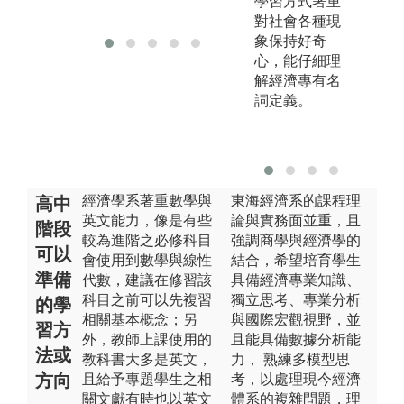
學習方式著重
經濟學系
經
對社會各種現
象保持好奇
心，能仔細理
解經濟專有名
詞定義。
經濟學系著重數學與
東海經濟系的課程理
高中
英文能力，像是有些
論與實務面並重，且
階段
較為進階之必修科目
強調商學與經濟學的
可以
會使用到數學與線性
結合，希望培育學生
準備
代數，建議在修習該
具備經濟專業知識、
科目之前可以先複習
獨立思考、專業分析
的學
相關基本概念；另
與國際宏觀視野，並
習方
外，教師上課使用的
且能具備數據分析能
法或
教科書大多是英文，
力， 熟練多模型思
方向
且給予專題學生之相
考，以處理現今經濟
關文獻有時也以英文
體系的複雜問題，理