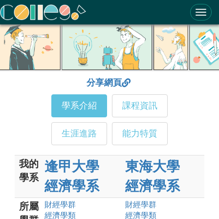
ColleGo! 大學選才與高中育才輔助系統
分享網頁
學系介紹
課程資訊
生涯進路
能力特質
我的
逢甲大學
東海大學
學系
經濟學系
經濟學系
財經
學群
財經
學群
所屬
經濟
學類
經濟
學類