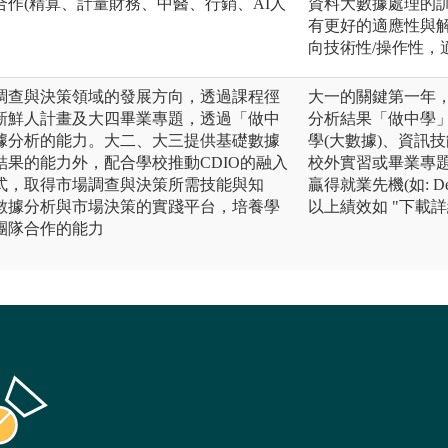
作(精算、計量財務、中醫、行銷、AI人
資料大數據處理的
有更好的適應性與
向技術性/操作性，
調查與決策領域的發展方向，透過課程徑
大一的關鍵第一年
新鮮人計畫及大四畢業專題，透過「做中
分析結果「做中學」
據分析的能力。大二、大三提供基礎數據
學(大數據)、資訊
果的能力外，配合學校推動CDIO的融入
校外實習或畢業專
式，取得市場調查與決策所需技能與知
贏得就業先機(如: D
數據分析與市場決策的實踐平台，培養學
以上績效如 "下載
團隊合作的能力