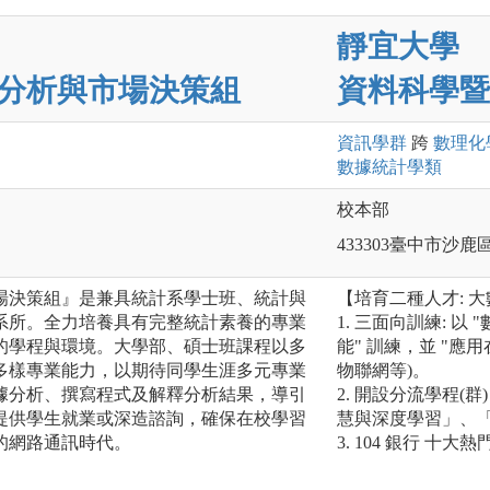
靜宜大學
分析與市場決策組
資料科學暨
資訊
學群
跨
數理化
數據統計
學類
校本部
433303臺中市沙鹿
場決策組』是兼具統計系學士班、統計與
【培育二種人才: 
系所。全力培養具有完整統計素養的專業
1. 三面向訓練: 以
的學程與環境。大學部、碩士班課程以多
能" 訓練，並 "應
多樣專業能力，以期待同學生涯多元專業
物聯網等)。
據分析、撰寫程式及解釋分析結果，導引
2. 開設分流學程
提供學生就業或深造諮詢，確保在校學習
慧與深度學習」、
的網路通訊時代。
3. 104 銀行 十大熱