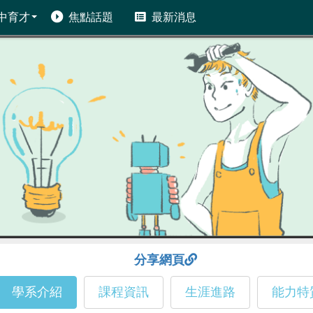
中育才
焦點話題
最新消息
分享網頁
學系介紹
課程資訊
生涯進路
能力特