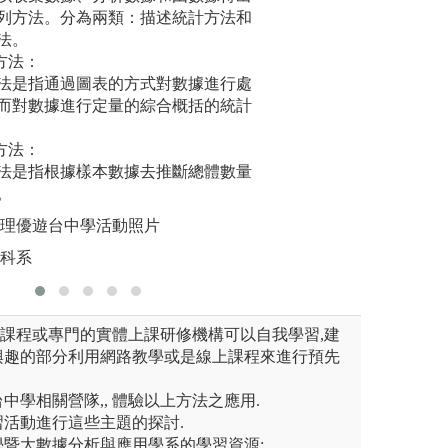
列方法。分為兩類：描述統計方法和
實作，除了考驗專
機器學習
法。
的協調，並將專題
自動「學
圖
方法：
發表。
從資料中
系自有照片
法是指通過圖表的方式對數據進行處
資料進行
圖解:分組討論情
而對數據進行定量的綜合概括的統計
習相輔相
版權:逢甲大學統
圖解:專題
方法：
版權:靜宜
法是指根據樣本數據去推斷總體數量
。
辦理優遊台中學活動照片
資科系
上課程或專門的實體上課研修機構可以自我學習,建
興趣的部分利用網路教學或是線上課程來進行預先
台中學相關營隊,, 體驗以上方法之應用.
學習活動進行這些主題的探討.
科學暨大數據分析與應用學系的學習資源: