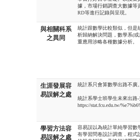
據，市場行銷調查大數據等資
RD等進行記錄與呈現。
統計跟數學比較類似，但是
與相關科系
析歸納解決問題，數學系(或
之異同
重應用涉略各種數據分析。
統計系只會算數學出路不廣
生涯發展容
易誤解之處
統計系學士班學生未來出路
https://stat.fcu.edu.tw/%e7
容易誤以為統計單純學習數
學習方法容
有學習問卷設計調查，程式
易誤解之處