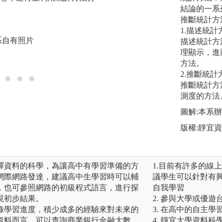
擷取與運用。
結論的一系
推斷統計方
圖解:數據分析結果
1.描述統計
系自有照片
版權:逢甲大學統計
描述統計方
理顯示，進
方法。
2.推斷統計
推斷統計方
測度的方法
圖解:本系
版權:靜宜
釋資料的科學，為讓高中有學習準備的方
1.目前有許多的線
網際網路發達，建議高中生學習時可以輔
議學生可以針對有
，也可參照網路的初級程式語言，進行探
自我學習
現初步結果。
2. 參與大學或優遊
錄學習進度，積少成多的經驗來對未來的
3. 在高中的自主
資料而言，可以查詢商業銀行金融大數
4. 靜宜大學資料