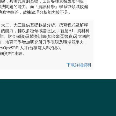
訓練，具備扎實的基礎，面對各種實務應用問題，
解決問題的能力。而「資訊科學」學系或領域較偏
適應性較差，數據處理分析能力較不足。
，大二、大三提供基礎數據分析、撰寫程式及解釋
的能力，輔以多種領域證照(人工智慧AI、資料科
技能、財金保險)及競賽訓練(如金象盃競賽)及大四的
題，培育同學增加研究所升學表現及職場競爭力，
evOps/SRE 人才(台積電大舉招募)。
詳細資料"連結。
下載詳細資料