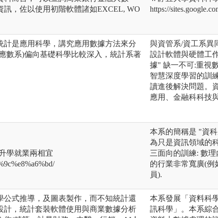
訊，佐以使用初階軟體諸如EXCEL, WO
https://sites.google.
統計是應用科學，講究應用數據方法來分
與資管系/資工系
應數系)偏向基礎科學比較深入，統計系著
設計軟體與硬體工作
據" 缺一不可:重視
智慧深度學習的訓
讀進後解決問題。
應用、金融科科技
。
本系的簡稱是 "資科
為只是資訊領域的科系
-升學就業兩相宜
三面向的訓練: 數理
%b6%9c%e8%a6%bd/
的行業非常寬廣(例如
員).
學公式推導，及圖表製作，而不知統計還
本系發展「資料科
設計，統計套裝軟體使用與商業數據分析
訊科學」。本系綜