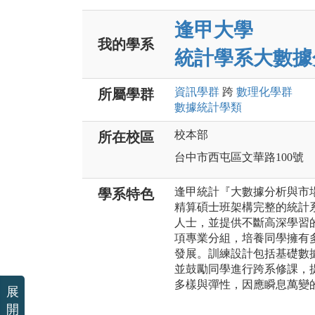
逢甲大學
我的學系
統計學系大數據
資訊
學群
跨
數理化
學群
所屬學群
數據統計
學類
校本部
所在校區
台中市西屯區文華路100號
逢甲統計『大數據分析與市
學系特色
精算碩士班架構完整的統計
人士，並提供不斷高深學習
項專業分組，培養同學擁有
發展。訓練設計包括基礎數
並鼓勵同學進行跨系修課，
多樣與彈性，因應瞬息萬變
展
開