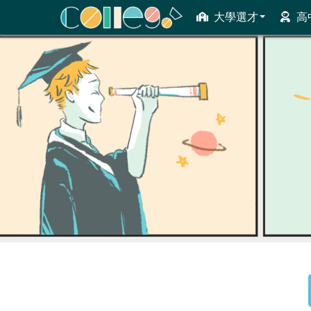
大學選才
高
ColleGo! 大學選才與高中育才輔助系統