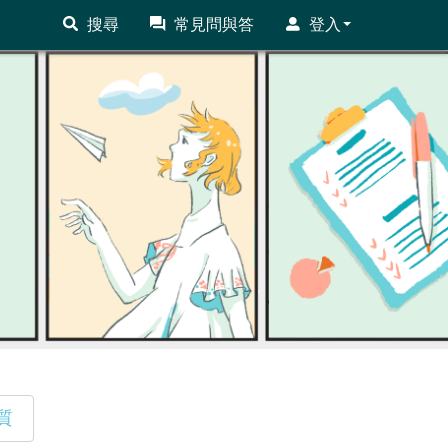
搜尋
常見問與答
登入
質