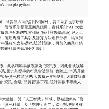
com/view/cplo-python
異同：除資訊方面的訓練相同外，資工系多從事研發
；資管系則是著重商業應用，資科系則"AI+大數
數據處理分析的扎實訓練 (統計與數學訓練) 與人工
練，運用現有工具以及計算方法進行分析，結果判
資科課程包含基礎程式設計訓練，再加入商業行銷
與醫療科學等領域分析應用
系". 此名稱容易被誤讀為 "資訊系", 因此會被誤解
, 因此能從事的行業會被誤解. 實際上, 本系具備
內涵+資訊技能(AI與大數據)+實務應用, 因此能從事
: 資訊, 金融, 品質管理/工程, 統計與數學專業人
學/大數據」與「人工智慧」領域，易被誤解為「資
合「資訊科學」及「數理」面向，進行數理與各種