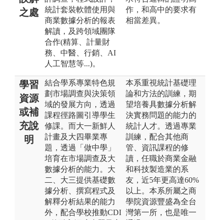
統計套裝軟體使用與
作，和高中的要求有
之處
商業數據分析的報表
相當差異。
解讀，及跨領域團隊
合作(精算、計量財
務、中醫、行銷、AI
人工智慧等...)。
結合學系專業特色規
本系重視統計基礎理
學習
劃市場調查與決策領
論和方法的訓練，期
資源
域的發展方向，透過
望培養具數據分析解
或補
課程徑路圖引導學生
決實務問題的能力的
充說
修課。而大一新鮮人
統計人才。透過專業
計畫及大四畢業專
訓練，配合其他商
明
題，透過「做中學」
管、資訊課程的修
培育在市場調查及大
讀，任職於商業金融
數據分析的能力。大
和科技製造業的系
二、大三提供基礎數
友，近5年更高達60%
據分析、撰寫程式及
以上。本系所屬之商
解釋分析結果的能力
學院資源豐盛為全台
外，配合學校推動CDI
灣第一所，也是唯一