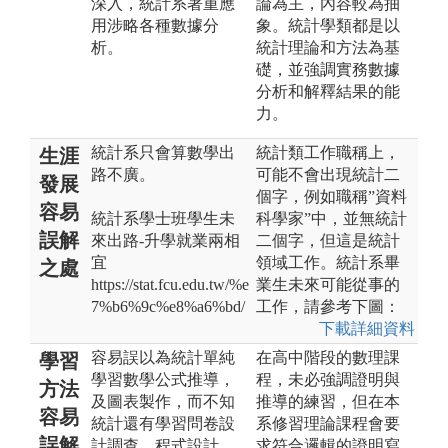
深入，統計系著重應
論為主，內容較為抽
用涉略各種數據分
象。統計學類都是以
析。
統計理論和方法為基
礎，並強調實務數據
分析和解釋結果的能
力。
統計系只會算數學出
統計類工作職稱上，
生涯
路不廣。
可能不會出現統計二
發展
個字，例如職稱”資料
容易
統計系學士班學生未
科學家”中，並無統計
誤解
來出路-升學就業兩相
二個字，但這是統計
宜
領域工作。統計系畢
之處
https://stat.fcu.edu.tw/%e
業生未來可能從事的
7%b6%9c%e8%a6%bd/
工作，請參考下圖：
下載詳細資料
容易誤以為統計單純
在高中階段的數理課
學習
學習數學公式推導，
程，未必強調證明與
方法
及圖表製作，而不知
推導的練習，但在本
容易
統計還有學習問卷設
系修習理論課程會要
誤解
計調查，程式設計，
求符合邏輯的證明寫