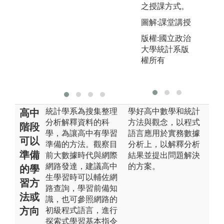
寫
之授課方式。
與
圖解:課堂講授
圖
版權:國立政治
情
大學統計系版
版
權所有
統
片
統計學系為搜集整理
學好高中數學和統計
高中
分析解釋資料的科
方法與觀念，以程式
階段
學，為讓高中有學習
語言應用於實務數據
可以
準備的方法。觀察目
分析上，以解釋分析
準備
前大數據時代與網際
結果並提出問題解決
網路發達，建議高中
的方案。
的學
生學習時可以輔佐網
習方
路查詢，學習前備知
法或
識，也可參照網路的
方向
初級程式語言，進行
探索式學習基本指令