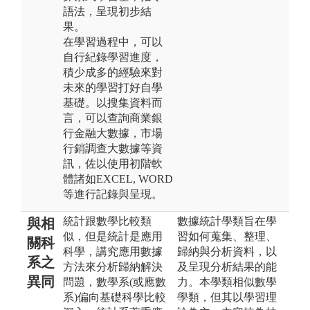
語法，呈現初步結
果。
在學習過程中，可以
自行紀錄學習進度，
積少成多的經驗來對
未來的學習打好自學
基礎。以搜集資料而
言，可以查詢商業銀
行金融大數據，市場
行銷調查大數據等資
訊，佐以使用初階軟
體諸如EXCEL, WORD
等進行記錄與呈現。
統計跟數學比較類
數據統計學類旨在學
與相
似，但是統計是應用
習如何蒐集、整理、
關科
科學，講究應用數據
歸納與分析資料，以
系之
方法來分析歸納解決
及呈現分析結果的能
異同
問題，數學系(或應數
力。本學類相似數學
系)偏向基礎科學比較
學類，但其以學習理