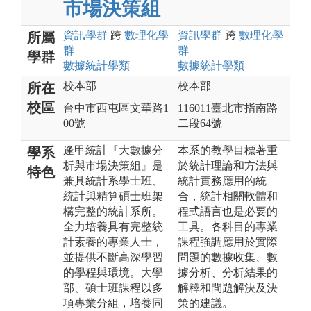
市場決策組
資訊
學群
跨
數理化
學
資訊
學群
跨
數理化
學
所屬
群
群
學群
數據統計
學類
數據統計
學類
校本部
校本部
所在
校區
台中市西屯區文華路1
116011臺北市指南路
00號
二段64號
逢甲統計『大數據分
本系的教學目標著重
學系
析與市場決策組』是
於統計理論和方法與
特色
兼具統計系學士班、
統計實務應用的統
統計與精算碩士班架
合，統計相關軟體和
構完整的統計系所。
程式語言也是必要的
全力培養具有完整統
工具。各科目的專業
計素養的專業人士，
課程強調應用於實際
並提供不斷高深學習
問題的數據收集、數
的學程與環境。大學
據分析、分析結果的
部、碩士班課程以多
解釋和問題解決及決
項專業分組，培養同
策的建議。