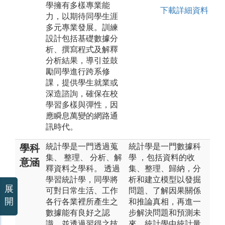
學擁有多樣專業能
下載詳細資料
力，以期待同學生涯
多元專業發展。訓練
設計包括基礎數據分
析、撰寫程式及解釋
分析結果，導引並鼓
勵同學進行跨系修
課，提供學生就業或
深造諮詢，確保在校
學習多樣與彈性，因
應瞬息萬變的網路通
訊時代。
統計學是一門透過蒐
統計學是一門數據科
學科
集、 整理、 分析、解
學 ，包括資料的收
意涵
釋資料之學科。 透過
集、整理、歸納，分
學習統計學，同學將
析和建立模型以發掘
展
可對日常生活、工作
問題、了解因果關係
開
各行各業裡所產生之
和推論真相，再進一
數據能有良好之認
步解決問題和預測未
識，並透過習得之技
來。統計學中統計量