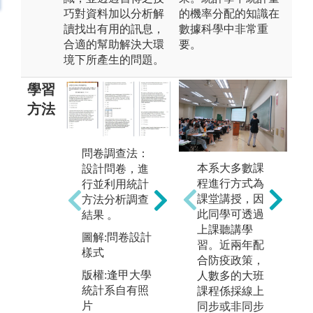
巧對資料加以分析解
的機率分配的知識在
讀找出有用的訊息，
數據科學中非常重
合適的幫助解決大環
要。
境下所產生的問題。
學習
方法
問卷調查法：
統計數據分
本系大多數課
設計問卷，進
析：運用統計
專
程進行方式為
行並利用統計
工具分析資料
過
課堂講授，因
方法分析調查
庫、資料擷取
與
此同學可透過
結果 。
與運用。
隊
上課聽講學
圖解:問卷設計
除
圖解:數據分析
習。近兩年配
樣式
能
結果圖
合防疫政策，
他
版權:逢甲大學
人數多的大班
版權:逢甲大學
的
統計系自有照
課程係採線上
統計系自有照
專
片
同步或非同步
片