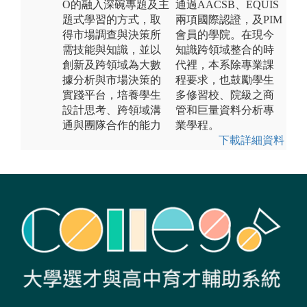
O的融入深碗專題及主
通過AACSB、EQUIS
題式學習的方式，取
兩項國際認證，及PIM
得市場調查與決策所
會員的學院。在現今
需技能與知識，並以
知識跨領域整合的時
創新及跨領域為大數
代裡，本系除專業課
據分析與市場決策的
程要求，也鼓勵學生
實踐平台，培養學生
多修習校、院級之商
設計思考、跨領域溝
管和巨量資料分析專
通與團隊合作的能力
業學程。
下載詳細資料