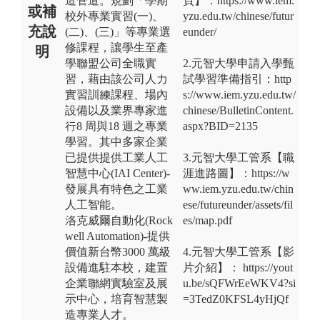
造管道。規劃「學期
頁】：https://www.iem.
或補
校外專業實習(一)、
yzu.edu.tw/chinese/futur
充說
(二)、(三)」等專業選
eunder/
修課程，讓學生至產
明
學聯盟公司全職實
2.元智大學申請入學甄
習，藉由該公司人力
試學習準備指引：http
實習訓練課程、場內
s://www.iem.yzu.edu.tw/
設備以及業界專家進
chinese/BulletinContent.
行8 周與18 週之專業
aspx?BID=2135
學習。其中多家企業
已提供提供工業人工
3.元智大學工管系【職
智慧中心(IAI Center)-
涯進路圖】：https://w
發展具有特色之工業
ww.iem.yzu.edu.tw/chin
人工智能。
ese/futureunder/assets/fil
洛克威爾自動化(Rock
es/map.pdf
well Automation)-提供
價值新台幣3000 萬級
4.元智大學工管系【影
設備進駐本校，建置
片介紹】： https://yout
企業聯網實驗室及展
u.be/sQFWrEeWKV4?si
示中心，培育智慧製
=3TedZ0KFSL4yHjQf
造專業人才。