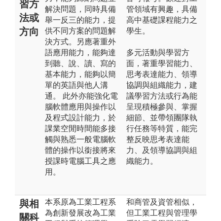
習方
解決問題，同時具備
管領域有興趣，具備
法或
舉一反三的能力，提
高中基礎課程能力之
方向
供不同方案的問題解
學生。
決方式。另應著重外
語應用能力，能夠達
多元活動與學習方
到聽、說、讀、寫的
面，著重學習能力、
基本能力，能夠以簡
思考表達能力、領導
單的英語與他人溝
協調與組織能力，建
通。 此外亦能強化電
議學習方法或行為能
腦軟體應用與操作以
呈現積極參與、掌握
及程式設計能力，於
細節、並帶領團隊執
課業空閒時間能多接
行任務等特質，能完
觸與熟悉一般電腦軟
整反映思考表達能
體的操作以銜接將來
力、及領導協調與組
授課時電腦工具之應
織能力。
用。
本系原為工業工程系
和商管及資管相似，
與相
為創新發展改為工業
但工業工程與管理學
關科