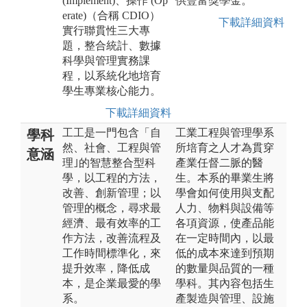
(Implement)、操作 (Op
供豐富獎學金。
erate)（合稱 CDIO）
下載詳細資料
實行聯貫性三大專
題，整合統計、數據
科學與管理實務課
程，以系統化地培育
學生專業核心能力。
下載詳細資料
工工是一門包含「自
工業工程與管理學系
學科
然、社會、工程與管
所培育之人才為貫穿
意涵
理｣的智慧整合型科
產業任督二脈的醫
學，以工程的方法，
生。本系的畢業生將
改善、創新管理；以
學會如何使用與支配
管理的概念，尋求最
人力、物料與設備等
經濟、最有效率的工
各項資源，使產品能
作方法，改善流程及
在一定時間內，以最
工作時間標準化，來
低的成本來達到預期
提升效率，降低成
的數量與品質的一種
本，是企業最愛的學
學科。其內容包括生
系。
產製造與管理、設施