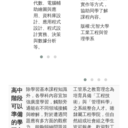
代數、電腦輔
計、品質計畫
運
實作等方式，
助繪圖與應
與管制、模擬
工
協助同學了解
用、資料庫設
學、生產與供
課程內容。
計、應用程式
應鏈管理、精
版權:元智大學
設計、程式設
實改善、設施
工業工程與管
計實務、決策
規劃等。
理學系
與數據分析
等。
除學習基本課程知識
工管系之教育理念為
高中
外，各學科內容宜加
培育具備「工程技
階段
強廣度學習，觸類旁
術」與「管理科學」
可以
通能在不同領域接觸
之系統整合人才。雖
準備
與瞭解，對於遭遇問
隸屬工程學院，但自
題應有多方面的觀察
然組或社會組之學生
的學
力，能夠歸納問題並
皆可報考。歡迎對工