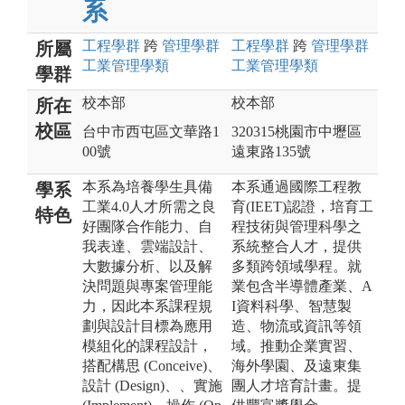
系
工程
學群
跨
管理
學群
工程
學群
跨
管理
學群
所屬
工業管理
學類
工業管理
學類
學群
校本部
校本部
所在
校區
台中市西屯區文華路1
320315桃園市中壢區
00號
遠東路135號
本系為培養學生具備
本系通過國際工程教
學系
工業4.0人才所需之良
育(IEET)認證，培育工
特色
好團隊合作能力、自
程技術與管理科學之
我表達、雲端設計、
系統整合人才，提供
大數據分析、以及解
多類跨領域學程。就
決問題與專案管理能
業包含半導體產業、A
力，因此本系課程規
I資料科學、智慧製
劃與設計目標為應用
造、物流或資訊等領
模組化的課程設計，
域。推動企業實習、
搭配構思 (Conceive)、
海外學園、及遠東集
設計 (Design)、、實施
團人才培育計畫。提