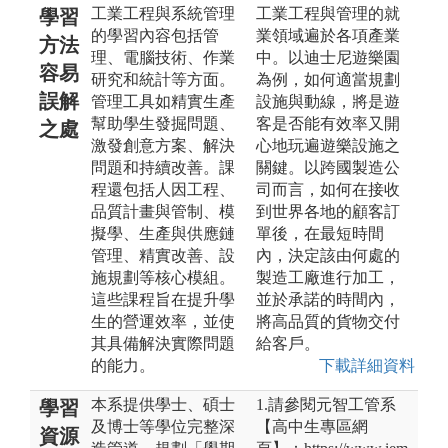
工業工程與系統管理
工業工程與管理的就
學習
的學習內容包括管
業領域遍於各項產業
方法
理、電腦技術、作業
中。以迪士尼遊樂園
容易
研究和統計等方面。
為例，如何適當規劃
誤解
管理工具如精實生產
設施與動線，將是遊
幫助學生發掘問題、
客是否能有效率又開
之處
激發創意方案、解決
心地玩遍遊樂設施之
問題和持續改善。課
關鍵。以跨國製造公
程還包括人因工程、
司而言，如何在接收
品質計畫與管制、模
到世界各地的顧客訂
擬學、生產與供應鏈
單後，在最短時間
管理、精實改善、設
內，決定該由何處的
施規劃等核心模組。
製造工廠進行加工，
這些課程旨在提升學
並於承諾的時間內，
生的營運效率，並使
將高品質的貨物交付
其具備解決實際問題
給客戶。
的能力。
下載詳細資料
本系提供學士、碩士
1.請參閱元智工管系
學習
及博士等學位完整深
【高中生專區網
資源