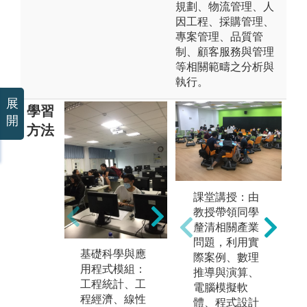
規劃、物流管理、人
因工程、採購管理、
專案管理、品質管
制、顧客服務與管理
等相關範疇之分析與
執行。
展
學習
開
方法
多
課堂講授：由
域
教授帶領同學
創
釐清相關產業
論
問題，利用實
基礎科學與應
工業工程核心
析
際案例、數理
用程式模組：
課程模組：作
析
推導與演算、
工程統計、工
業研究、人因
管
電腦模擬軟
程經濟、線性
工程與實驗設
理
體、程式設計