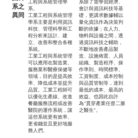
工程與系統管理學
系除了需學習經濟、
系之
系。
會計與資訊科技等基
異同
工業工程與系統管理
礎，更講求數據輔以
學系主要是利用資訊
量化資訊作為決策判
科技、管理科學和工
斷的依據；在人力、
程分析來設計、建
物料與設備之間，透
立、改善和整合各種
過資訊科技之輔助，
系統。
不斷地改善產品製
工業工程與系統管理
造、設施佈置、人員
可以應用在製造業、
組織、製造程序、操
服務業和醫療保健等
作準則、時間標準、
領域，目的是提高效
工資制度、成本控制
率、降低成本並提升
與品質管制等，達到
品質。工業工程師可
最低的成本、最高的
以優化生產線、改進
效益。也因此自許
餐廳服務流程或改善
為"貫穿產業任督二脈
醫院的運作系統，讓
之醫生"。
這些系統更有效率、
更省錢並且更好地服
務人們。