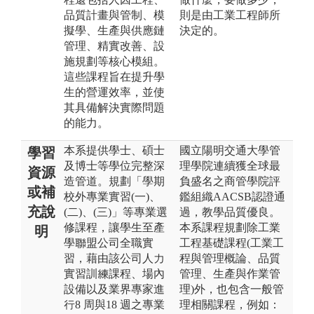
品質計畫與管制、模
則是由工業工程師所
擬學、生產與供應鏈
決定的。
管理、精實改善、設
施規劃等核心模組。
這些課程旨在提升學
生的營運效率，並使
其具備解決實際問題
的能力。
本系提供學士、碩士
國立陽明交通大學管
學習
及博士等學位完整深
理學院連續獲全球最
資源
造管道。規劃「學期
負盛名之商管學院評
或補
校外專業實習(一)、
鑑組織AACSB認證通
充說
(二)、(三)」等專業選
過，教學品質優良。
修課程，讓學生至產
本系課程規劃除工業
明
學聯盟公司全職實
工程基礎課程(工業工
習，藉由該公司人力
程與管理概論、品質
實習訓練課程、場內
管理、生產與作業管
設備以及業界專家進
理)外，也包含一般管
行8 周與18 週之專業
理相關課程，例如：