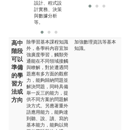
設計、程式設
實改善、設施
計實務、決策
規劃等。
與數據分析
等。
除學習基本課程知識
加強數理資訊等基本
高中
外，各學科內容宜加
知識。
階段
強廣度學習，觸類旁
可以
通能在不同領域接觸
準備
與瞭解，對於遭遇問
題應有多方面的觀察
的學
力，能夠歸納問題並
習方
解決問題，同時具備
法或
舉一反三的能力，提
方向
供不同方案的問題解
決方式。另應著重外
語應用能力，能夠達
到聽、說、讀、寫的
基本能力，能夠以簡