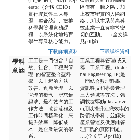
(Implement)、操作 (Op
復校區與新竹科學園
erate)（合稱 CDIO）
區僅有一牆之隔，加
實行聯貫性三大專
上校友密實的人際網
題，整合統計、數據
絡，所以本系與高科
科學與管理實務課
技產業一直有非常密
程，以系統化地培育
切的互動。….(全文詳
學生專業核心能力。
見pdf檔)
下載詳細資料
下載詳細資料
工工是一門包含「自
工業工程與管理(或又
學科
然、社會、工程與管
稱「工業工程」(Indust
意涵
理｣的智慧整合型科
rial Engineering, IE)是
學，以工程的方法，
一門結合數理科學、
改善、創新管理；以
資訊科技和專業管理
管理的概念，尋求最
三大領域等方法，強
經濟、最有效率的工
調數據驅動(data-drive
作方法，改善流程及
n)用以提升組織效率的
工作時間標準化，來
跨領域學科，並解決
提升效率，降低成
產業營運及供應鏈管
本，是企業最愛的學
理面臨的實際問題。
系。
….(全文詳見pdf檔)