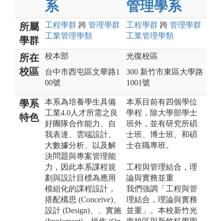
系
管理學系
工程
學群
跨
管理
學群
工程
學群
跨
管理
學群
所屬
工業管理
學類
工業管理
學類
學群
校本部
光復校區
所在
校區
台中市西屯區文華路1
300 新竹市東區大學路
00號
1001號
本系為培養學生具備
本系目前有四個學位
學系
工業4.0人才所需之良
學程，除大學部學士
特色
好團隊合作能力、自
班外，並有研究所碩
我表達、雲端設計、
士班、博士班、和碩
大數據分析、以及解
士在職專班。
決問題與專案管理能
力，因此本系課程規
工程與管理結合，理
劃與設計目標為應用
論與實務並重
模組化的課程設計，
我們強調「工程與管
搭配構思 (Conceive)、
理結合，理論與實務
設計 (Design)、、實施
並重」。本校新竹光