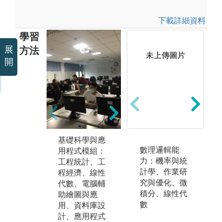
下載詳細資料
學習
展
方法
未上傳圖片
開
多
域
創
論
基礎科學與應
工業工程核心
析
數理邏輯能
用程式模組：
課程模組：作
析
力：機率與統
工程統計、工
業研究、人因
管
計學、作業研
程經濟、線性
工程與實驗設
理
究與優化、微
代數、電腦輔
計、品質計畫
運
積分、線性代
助繪圖與應
與管制、模擬
工
數
用、資料庫設
學、生產與供
計、應用程式
應鏈管理、精