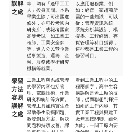
誤解
等，均有「逢甲工工
以應用服務業。例
人」投身其間。本系
如：經營一家超商所
之處
畢業生除了可出國進
需的一些知識，可以
修外，亦可投考國內
從：管理資訊系統、
研究所，或報考國家
系統分析與設計、模
高等考試，如工業工
擬學、工程經濟、存
程師、工業安全師
貨管理等科目獲得，
等，進入公民營企業
這些都是工業工程的
從事製造、運籌、金
修習科目。
融、服務或學術研究
機構等就業。
工業工程與系統管理
看到工業工程中的工
學習
的學習內容包括管
程兩個字，高中生容
方法
理、電腦技術、作業
易誤解是蓋工廠的技
容易
研究和統計等方面。
師，從而聯想到揮汗
誤解
管理工具如精實生產
如雨的工作內容。其
幫助學生發掘問題、
實工業工程與興建工
之處
激發創意方案、解決
廠無直接關聯。雖然
問題和持續改善。課
如此，一間工廠內要
程還包括人因工程、
做什麼，要做多少，