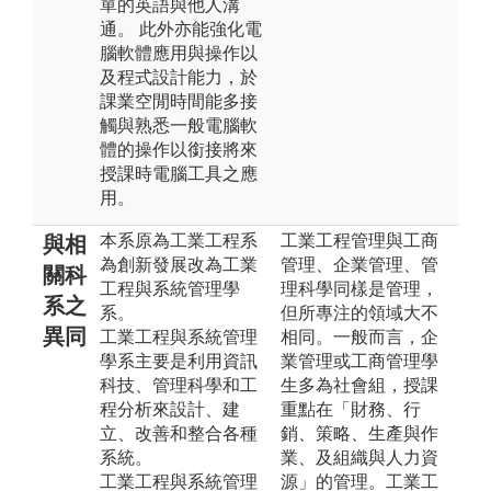
單的英語與他人溝
通。 此外亦能強化電
腦軟體應用與操作以
及程式設計能力，於
課業空閒時間能多接
觸與熟悉一般電腦軟
體的操作以銜接將來
授課時電腦工具之應
用。
本系原為工業工程系
工業工程管理與工商
與相
為創新發展改為工業
管理、企業管理、管
關科
工程與系統管理學
理科學同樣是管理，
系之
系。
但所專注的領域大不
異同
工業工程與系統管理
相同。一般而言，企
學系主要是利用資訊
業管理或工商管理學
科技、管理科學和工
生多為社會組，授課
程分析來設計、建
重點在「財務、行
立、改善和整合各種
銷、策略、生產與作
系統。
業、及組織與人力資
工業工程與系統管理
源」的管理。工業工