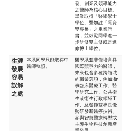
發、創業及領導能力
之醫師為核心目標。
畢業取得「醫學學士
學位」暨加註「電資
雙專長」之畢業證
書，並鼓勵同學進一
步研修雙主修或是進
修博士學位。
本系同學只能取得中
醫學系並非僅培育具
生涯
醫師執照。
國際競爭力的醫師，
發展
未來包含多種跨領域
容易
的職業選項，例如:從
誤解
事臨床醫療工作、醫
學研究工作、公共衛
之處
生或衛生行政領域工
作、及發揮雙專長優
勢研發新醫療技術、
參與智慧醫療轉型或
主導生物科技創新產
業發展。