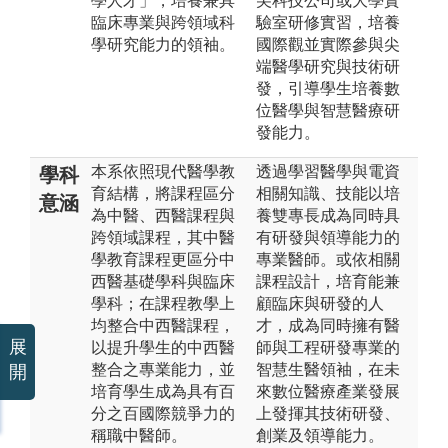
學人才」，培養兼具
尖科技公司或大學實
臨床專業與跨領域科
驗室研修實習，培養
學研究能力的領袖。
國際觀並實際參與尖
端醫學研究與技術研
發，引導學生培養數
位醫學與智慧醫療研
發能力。
本系依照現代醫學教
透過學習醫學與電資
學科
育結構，將課程區分
相關知識、技能以培
意涵
為中醫、西醫課程與
養雙專長成為同時具
跨領域課程，其中醫
有研發與領導能力的
學教育課程更區分中
專業醫師。或依相關
西醫基礎學科與臨床
課程設計，培育能兼
學科；在課程教學上
顧臨床與研發的人
均整合中西醫課程，
才，成為同時擁有醫
展
以提升學生的中西醫
師與工程研發專業的
整合之專業能力，並
智慧生醫領袖，在未
開
培育學生成為具有百
來數位醫療產業發展
分之百國際競爭力的
上發揮其技術研發、
稱職中醫師。
創業及領導能力。