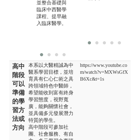
並整合基礎與
及段考測驗。
習
臨床中西醫學
講堂授課及實
及
課程、提早融
驗課程涵蓋各
界
入臨床醫學。
學習區段之核
問
心概念，作為
瞭解臨床病案
之基礎知識。
本系以大醫精誠為中
https://www.youtube.co
高中
醫系學習目標，並培
m/watch?v=MXWsGfX
階段
育具有仁心仁術之具
B6Xc&t=1s
可以
跨領域特色中醫師，
準備
希望能收到富有終身
學習態度，視野寬
的學
廣，能夠關懷社會，
習方
並具備多元發展潛力
法或
特質的學生。
方向
高中階段可參加社
團、社會服務、有自