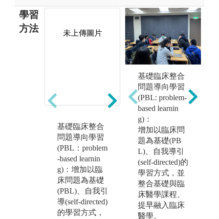
學習
方法
未上傳圖片
未上傳圖片
基礎臨床整合
問題導向學習
(PBL: problem-
區
based learnin
o
g)：
基礎臨床整合
課堂講授：
自
增加以臨床問
問題導向學習
課程包含區段
學
題為基礎(PB
(PBL：problem
性課堂授課及
學
L)、自我導引
-based learnin
問題導向學習
習
(self-directed)的
g)：增加以臨
PBL病案討
考
學習方式，並
病
床問題為基礎
論，並且融入
及
整合基礎與臨
a
(PBL)、自我引
適度之醫病關
域
床醫學課程、
導(self-directed)
係(Physicians a
未
提早融入臨床
的學習方式，
nd Society)，以
有
醫學。