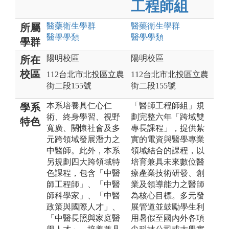
工程師組
醫藥衛生
學群
醫藥衛生
學群
所屬
醫學
學類
醫學
學類
學群
陽明校區
陽明校區
所在
校區
112台北市北投區立農
112台北市北投區立農
街二段155號
街二段155號
本系培養具仁心仁
「醫師工程師組」規
學系
術、終身學習、視野
劃完整六年「跨域雙
特色
寬廣、關懷社會及多
專長課程」，提供紮
元跨領域發展潛力之
實的電資與醫學專業
中醫師。此外，本系
領域結合的課程，以
另規劃四大跨領域特
培育兼具未來數位醫
色課程，包含「中醫
療產業技術研發、創
師工程師」、「中醫
業及領導能力之醫師
師科學家」、「中醫
為核心目標。多元發
政策與國際人才」、
展管道並鼓勵學生利
「中醫長照與家庭醫
用暑假至國內外各項