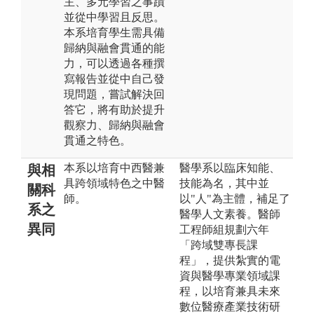
主、多元學習之事蹟
並從中學習且反思。
本系培育學生需具備
歸納與融會貫通的能
力，可以透過各種撰
寫報告並從中自己發
現問題，嘗試解決回
答它，將有助於提升
觀察力、歸納與融會
貫通之特色。
本系以培育中西醫兼
醫學系以臨床知能、
與相
具跨領域特色之中醫
技能為名，其中並
關科
師。
以"人"為主體，補足了
系之
醫學人文素養。醫師
異同
工程師組規劃六年
「跨域雙專長課
程」，提供紮實的電
資與醫學專業領域課
程，以培育兼具未來
數位醫療產業技術研