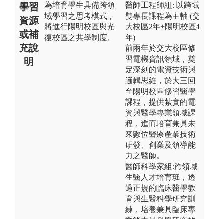
為培育學生具備跨領
醫師工程師組: 以跨域
學習
域學習之思考模式，
雙專長課程為主軸 (交
資源
將進行陽明校區與光
大校區2年+陽明校區4
或補
復校區之共學制度。
年)
充說
前兩年於交大校區修
習電機資訊領域，奠
明
定深刻的電資技術與
邏輯思維，於大三回
至陽明校區修習醫學
課程，提供紮實的電
資與醫學專業領域課
程，進而培育兼具未
來數位醫療產業技術
研發、創業及領導能
力之醫師。
醫師科學家組:跨領域
生醫人才培育班，透
過正規的臨床醫學教
育與生醫科學研究訓
練，培養兼具臨床專