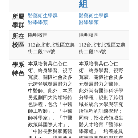
組
醫藥衛生
學群
醫藥衛生
學群
所屬
醫學
學類
醫學
學類
學群
陽明校區
陽明校區
所在
校區
112台北市北投區立農
112台北市北投區立農
街二段155號
街二段155號
本系培養具仁心仁
本系培養具仁心仁
學系
術、終身學習、視野
術、終身學習、視野
特色
寬廣、關懷社會及多
寬廣、關懷社會及多
元跨領域發展潛力之
元發展潛力之醫師。
中醫師。此外，本系
此外尚有醫師科研學
另規劃四大跨領域特
分學程，規劃了跨領
色課程，包含「中醫
域並統合大學與研究
師工程師」、「中醫
所課程的訓練學程；
師科學家」、「中醫
同時，招收跨領域生
政策與國際人才」、
醫人才培育「醫師科
「中醫長照與家庭醫
學家組」，培養兼具