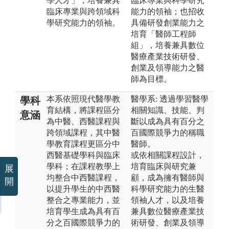
學人才」，培養兼具
臨床專業與科學研究
臨床專業與跨領域科
能力的領袖；也招收
學研究能力的領袖。
具備研發創業能力之
培育「醫師工程師
組」，培養兼具數位
醫療產業技術研發、
創業及領導能力之醫
師為目標。
本系依照現代醫學教
醫學系: 透過學習醫學
學科
育結構，將課程區分
相關知識、技能、判
意涵
為中醫、西醫課程與
斷以成為具有百分之
跨領域課程，其中醫
百國際競爭力的稱職
學教育課程更區分中
醫師。
西醫基礎學科與臨床
或依相關課程設計，
學科；在課程教學上
培育臨床與研究兼
展
均整合中西醫課程，
顧，成為擁有醫師與
開
以提升學生的中西醫
科學研究能力的生醫
整合之專業能力，並
領袖人才，以及培養
培育學生成為具有百
兼具數位醫療產業技
分之百國際競爭力的
術研發、創業及領導