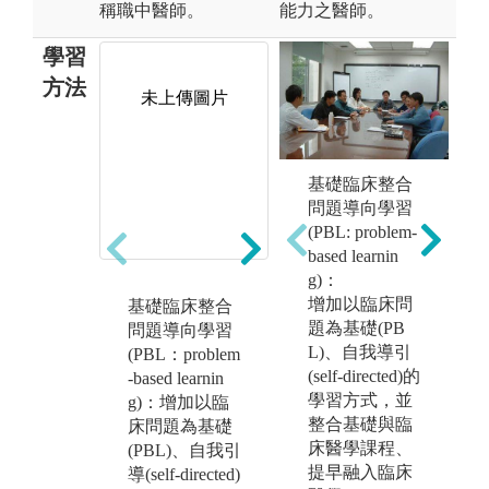
稱職中醫師。
能力之醫師。
學習
方法
未上傳圖片
未上傳圖片
基礎臨床整合
問題導向學習
(PBL: problem-
區
based learnin
o
g)：
增加以臨床問
基礎臨床整合
課堂講授：
自
題為基礎(PB
問題導向學習
課程包含區段
學
L)、自我導引
(PBL：problem
性課堂授課及
學
(self-directed)的
-based learnin
問題導向學習
習
學習方式，並
g)：增加以臨
PBL病案討
考
病
整合基礎與臨
床問題為基礎
論，並且融入
及
a
床醫學課程、
(PBL)、自我引
適度之醫病關
域
提早融入臨床
導(self-directed)
係(Physicians a
未