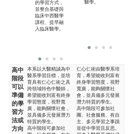
醫學。
的學習方式，
nd Society)，以
有
並整合基礎與
及段考測驗。
習
臨床中西醫學
講堂授課及實
及
課程、提早融
驗課程涵蓋各
界
入臨床醫學。
學習區段之核
問
心概念，作為
瞭解臨床病案
之基礎知識。
本系以大醫精誠為中
仁心仁術由醫學系培
高中
醫系學習目標，並培
育，希望能收到富有
階段
育具有仁心仁術之具
終身學習態度，視野
可以
跨領域特色中醫師，
寬廣，能夠關懷社
準備
希望能收到富有終身
會，並具備多元發展
學習態度，視野寬
潛力特質的學生。
的學
廣，能夠關懷社會，
高中階段可參加社
習方
並具備多元發展潛力
團、社會服務、有自
法或
特質的學生。
主、多元學習之事蹟
方向
高中階段可參加社
並從中學習且反思。