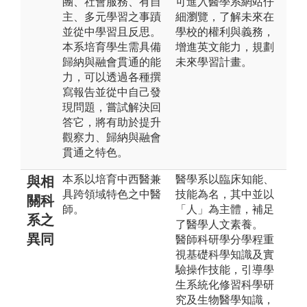
團、社會服務、有自
可進入醫學系網站仔
主、多元學習之事蹟
細瀏覽，了解未來在
並從中學習且反思。
學校的權利與義務，
本系培育學生需具備
增進英文能力，規劃
歸納與融會貫通的能
未來學習計畫。
力，可以透過各種撰
寫報告並從中自己發
現問題，嘗試解決回
答它，將有助於提升
觀察力、歸納與融會
貫通之特色。
本系以培育中西醫兼
醫學系以臨床知能、
與相
具跨領域特色之中醫
技能為名，其中並以
關科
師。
「人」為主體，補足
系之
了醫學人文素養。
異同
醫師科研學分學程重
視基礎科學知識及實
驗操作技能，引導學
生系統化修習科學研
究及生物醫學知識，