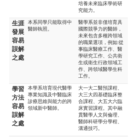
培養未來臨床學術研
究能力。
本系同學只能取得中
醫學系並非僅培育具
生涯
醫師執照。
國際競爭力的醫師，
發展
未來包含多種跨領域
容易
的職業選項，例如:從
誤解
事臨床醫療工作、醫
學研究工作、公共衛
之處
生或衛生行政領域工
作、跨領域醫學生科
工作。
本學系培育現代醫學
大一大二醫預課程、
學習
專業知識及中醫臨床
大三大四基礎臨床整
方法
診療思維與能力的跨
合課程、大五大六臨
容易
領域新中醫師。
床實習課程。其中融
誤解
貫醫學人文與倫理、
醫師科研學分學程、
之處
溝通技巧。