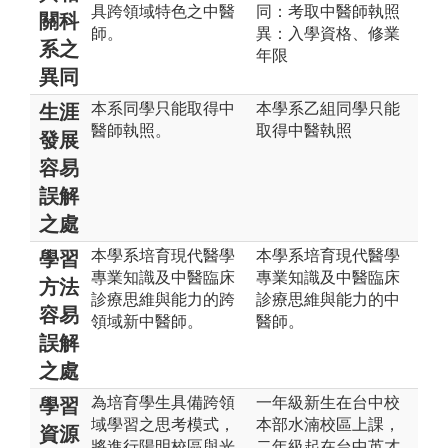
具跨領域特色之中醫
同：考取中醫師執照
關科
師。
異：入學資格、修業
系之
年限
異同
本系同學只能取得中
本學系乙組同學只能
生涯
醫師執照。
取得中醫執照
發展
容易
誤解
之處
本學系培育現代醫學
本學系培育現代醫學
學習
專業知識及中醫臨床
專業知識及中醫臨床
方法
診療思維與能力的跨
診療思維與能力的中
容易
領域新中醫師。
醫師。
誤解
之處
為培育學生具備跨領
一年級新生在台中校
學習
域學習之思考模式，
本部水湳校區上課，
資源
將進行陽明校區與光
二年級起在台中英才