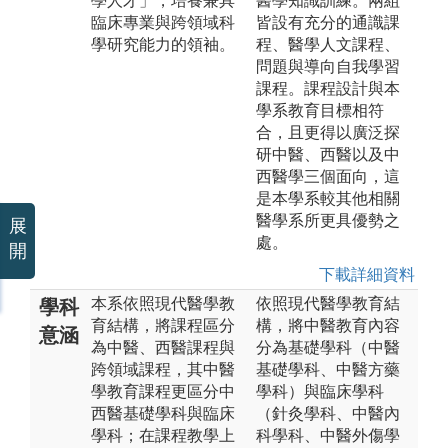
學人才」，培養兼具
醫學知識訓練。兩組
臨床專業與跨領域科
皆設有充分的通識課
學研究能力的領袖。
程、醫學人文課程、
問題與導向自我學習
課程。課程設計與本
學系教育目標相符
合，且更得以廣泛探
研中醫、西醫以及中
西醫學三個面向，這
是本學系較其他相關
醫學系所更具優勢之
展
處。
開
下載詳細資料
本系依照現代醫學教
依照現代醫學教育結
學科
育結構，將課程區分
構，將中醫教育內容
意涵
為中醫、西醫課程與
分為基礎學科（中醫
跨領域課程，其中醫
基礎學科、中醫方藥
學教育課程更區分中
學科）與臨床學科
西醫基礎學科與臨床
（針灸學科、中醫內
學科；在課程教學上
科學科、中醫外傷學