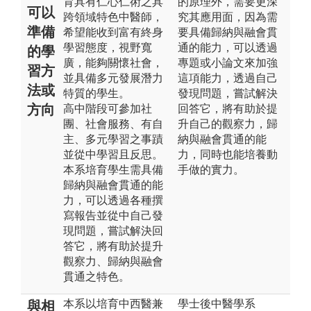
育具有仁心仁術之具
的原理外，需要更深
可以
跨領域特色中醫師，
究其應用面，因為需
準備
希望能收到富有終身
要具備歸納與融會貫
學習態度，視野寬
通的能力，可以透過
的學
廣，能夠關懷社會，
專題或小論文來加強
習方
並具備多元發展潛力
這項能力，透過自己
法或
特質的學生。
發現問題，嘗試解決
方向
高中階段可參加社
回答它，將有助於提
團、社會服務、有自
升自己的觀察力，歸
主、多元學習之事蹟
納與融會貫通的能
並從中學習且反思。
力，同時也能培養動
本系培育學生需具備
手做的實力。
歸納與融會貫通的能
力，可以透過各種撰
寫報告並從中自己發
現問題，嘗試解決回
答它，將有助於提升
觀察力、歸納與融會
貫通之特色。
本系以培育中西醫兼
學士後中醫學系
與相