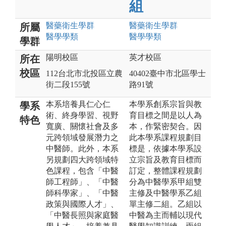
組
醫藥衛生
學群
醫藥衛生
學群
所屬
醫學
學類
醫學
學類
學群
陽明校區
英才校區
所在
校區
112台北市北投區立農
40402臺中市北區學士
街二段155號
路91號
本系培養具仁心仁
本學系創系宗旨與教
學系
術、終身學習、視野
育目標之間是以人為
特色
寬廣、關懷社會及多
本，作緊密契合。因
元跨領域發展潛力之
此本學系課程規劃目
中醫師。此外，本系
標是，依據本學系設
另規劃四大跨領域特
立宗旨及教育目標而
色課程，包含「中醫
訂定，整體課程規劃
師工程師」、「中醫
分為中醫學系甲組雙
師科學家」、「中醫
主修及中醫學系乙組
政策與國際人才」、
單主修二組。乙組以
「中醫長照與家庭醫
中醫為主而輔以現代