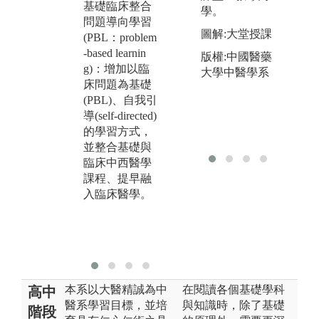
基礎臨床整合
課堂講授：
自
學。
問題導向學習
課程包含區段
學
圖解:大堂授課
(PBL：problem
性課堂授課及
學
-based learnin
問題導向學習
習
版權:中國醫藥
g)：增加以臨
PBL病案討
考
大學中醫學系
床問題為基礎
論，並且融入
及
(PBL)、自我引
適度之醫病關
域
導(self-directed)
係(Physicians a
未
的學習方式，
nd Society)，以
有
並整合基礎與
及段考測驗。
習
臨床中西醫學
講堂授課及實
及
課程、提早融
驗課程涵蓋各
界
入臨床醫學。
學習區段之核
問
心概念，作為
瞭解臨床病案
之基礎知識。
本系以大醫精誠為中
在閱讀各個基礎學科
高中
醫系學習目標，並培
與知識時，除了基礎
階段