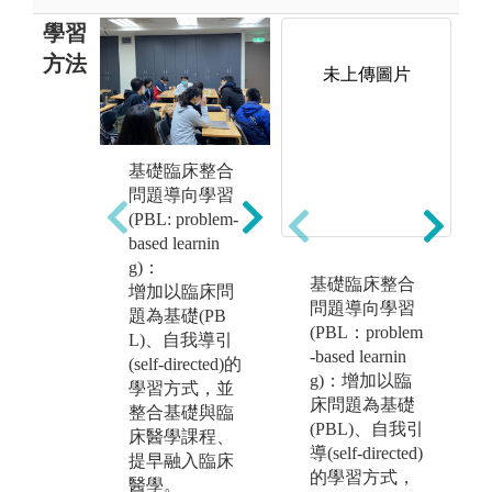
學習
方法
未上傳圖片
基礎臨床整合
課堂講授:課程
自
問題導向學習
包含數個學習
過
(PBL: problem-
區段(learning bl
的
based learnin
ocks)，每一區
深
g)：
段包含數週之
隊
基礎臨床整合
增加以臨床問
授課及問題導
工
問題導向學習
題為基礎(PB
向學習PBL病
來
(PBL：problem
L)、自我導引
案討論，並且
身
-based learnin
(self-directed)的
融入適度之醫
獨
g)：增加以臨
學習方式，並
病關係(Physici
決
床問題為基礎
整合基礎與臨
ans and Societ
可
(PBL)、自我引
床醫學課程、
y)，以及段考
的
導(self-directed)
係
提早融入臨床
測驗。講堂授
的學習方式，
n
醫學。
課及實驗課程