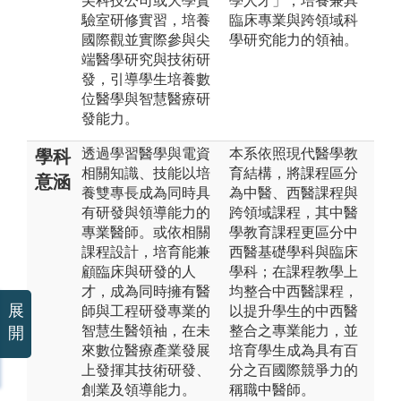
尖科技公司或大學實
學人才」，培養兼具
驗室研修實習，培養
臨床專業與跨領域科
國際觀並實際參與尖
學研究能力的領袖。
端醫學研究與技術研
發，引導學生培養數
位醫學與智慧醫療研
發能力。
透過學習醫學與電資
本系依照現代醫學教
學科
相關知識、技能以培
育結構，將課程區分
意涵
養雙專長成為同時具
為中醫、西醫課程與
有研發與領導能力的
跨領域課程，其中醫
專業醫師。或依相關
學教育課程更區分中
課程設計，培育能兼
西醫基礎學科與臨床
顧臨床與研發的人
學科；在課程教學上
才，成為同時擁有醫
均整合中西醫課程，
展
師與工程研發專業的
以提升學生的中西醫
智慧生醫領袖，在未
整合之專業能力，並
開
來數位醫療產業發展
培育學生成為具有百
上發揮其技術研發、
分之百國際競爭力的
創業及領導能力。
稱職中醫師。