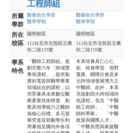
工程師組
醫藥衛生
學群
醫藥衛生
學群
所屬
醫學
學類
醫學
學類
學群
陽明校區
陽明校區
所在
校區
112台北市北投區立農
112台北市北投區立農
街二段155號
街二段155號
「醫師工程師組」規
本系培養具仁心仁
學系
劃完整六年「跨域雙
術、終身學習、視野
特色
專長課程」，提供紮
寬廣、關懷社會及多
實的電資與醫學專業
元跨領域發展潛力之
領域結合的課程，以
中醫師。此外，本系
培育兼具未來數位醫
另規劃四大跨領域特
療產業技術研發、創
色課程，包含「中醫
業及領導能力之醫師
師工程師」、「中醫
為核心目標。多元發
師科學家」、「中醫
展管道並鼓勵學生利
政策與國際人才」、
用暑假至國內外各項
「中醫長照與家庭醫