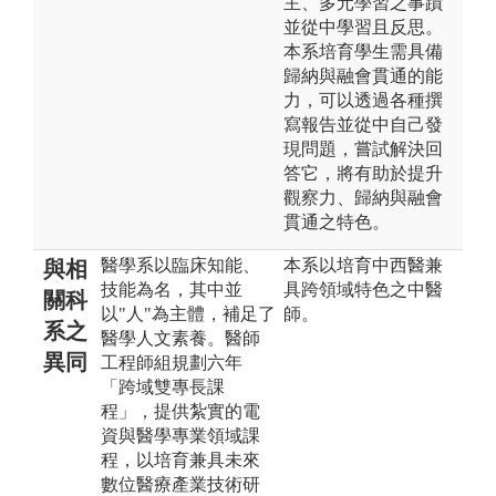
主、多元學習之事蹟
並從中學習且反思。
本系培育學生需具備
歸納與融會貫通的能
力，可以透過各種撰
寫報告並從中自己發
現問題，嘗試解決回
答它，將有助於提升
觀察力、歸納與融會
貫通之特色。
醫學系以臨床知能、
本系以培育中西醫兼
與相
技能為名，其中並
具跨領域特色之中醫
關科
以"人"為主體，補足了
師。
系之
醫學人文素養。醫師
異同
工程師組規劃六年
「跨域雙專長課
程」，提供紮實的電
資與醫學專業領域課
程，以培育兼具未來
數位醫療產業技術研