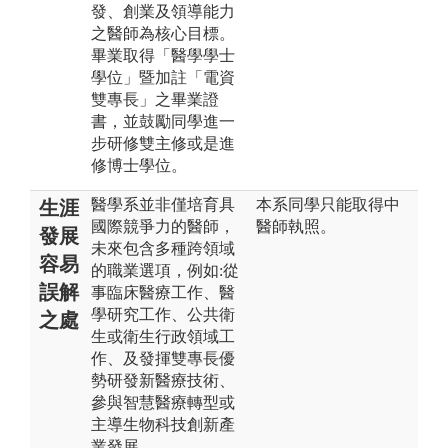
發、創業及領導能力
之醫師為核心目標。
畢業取得「醫學學士
學位」暨加註「電資
雙專長」之畢業證
書，並鼓勵同學進一
步研修雙主修或是進
修博士學位。
醫學系並非僅培育具
本系同學只能取得中
生涯
國際競爭力的醫師，
醫師執照。
發展
未來包含多種跨領域
容易
的職業選項，例如:從
誤解
事臨床醫療工作、醫
學研究工作、公共衛
之處
生或衛生行政領域工
作、及發揮雙專長優
勢研發新醫療技術、
參與智慧醫療轉型或
主導生物科技創新產
業發展。