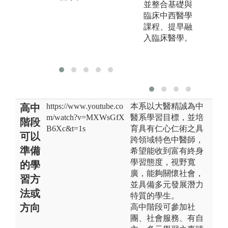
並整合基礎與
涵蓋各學習區
臨床中西醫學
段之核心概
課程、提早融
念， 作為瞭解
入臨床醫學。
臨床病案之基
礎知識。
https://www.youtube.co
本系以大醫精誠為中
高中
m/watch?v=MXWsGfX
醫系學習目標，並培
階段
B6Xc&t=1s
育具有仁心仁術之具
可以
跨領域特色中醫師，
準備
希望能收到富有終身
學習態度，視野寬
的學
廣，能夠關懷社會，
習方
並具備多元發展潛力
法或
特質的學生。
方向
高中階段可參加社
團、社會服務、有自