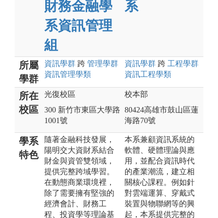
財務金融學
系
系資訊管理
組
資訊
學群
跨
管理
學群
資訊
學群
跨
工程
學群
所屬
資訊管理
學類
資訊工程
學類
學群
光復校區
校本部
所在
校區
300 新竹市東區大學路
80424高雄市鼓山區蓮
1001號
海路70號
隨著金融科技發展，
本系兼顧資訊系統的
學系
陽明交大資財系結合
軟體、硬體理論與應
特色
財金與資管雙領域，
用，並配合資訊時代
提供完整跨域學習。
的產業潮流，建立相
在動態商業環境裡，
關核心課程。例如針
除了需要擁有堅強的
對雲端運算、穿戴式
經濟會計、財務工
裝置與物聯網等的興
程、投資學等理論基
起，本系提供完整的