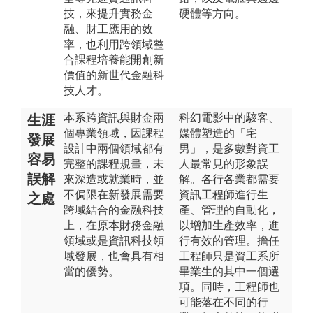
技，來提升實務金
硬體等方向。
融、財工應用的效
率，也利用跨領域整
合課程培養能開創新
價值的新世代金融科
技人才。
本系跨資訊與財金兩
科幻電影中的駭客、
生涯
個專業領域，因課程
媒體塑造的「宅
發展
設計中兩個領域都有
男」，是多數對資工
容易
完整的課程規畫，未
人最常見的形象誤
誤解
來深造或就業時，並
解。各行各業都需要
不侷限在新發展需要
資訊工程師進行生
之處
跨域結合的金融科技
產、管理的自動化，
上，在原本財務金融
以增加生產效率，進
領域或是資訊科技領
行有效的管理。擔任
域發展，也會具有相
工程師只是資工系所
當的優勢。
畢業生的其中一個選
項。同時，工程師也
可能落在不同的行