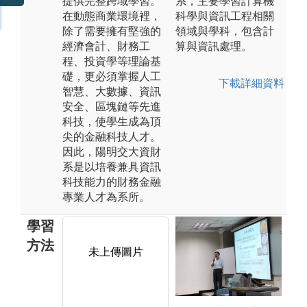
提供完整跨域學習。
系，主要學習計算機
在動態商業環境裡，
科學與資訊工程相關
除了需要擁有堅強的
領域與學科，包含計
經濟會計、財務工
算與資訊處理。
程、投資學等理論基
礎，更必須掌握人工
下載詳細資料
智慧、大數據、資訊
安全、區塊鏈等先進
科技，使學生成為頂
尖的金融科技人才。
因此，陽明交大資財
系是以培養兼具資訊
科技能力的財務金融
專業人才為系所。
學習
方法
未上傳圖片
未上傳圖片