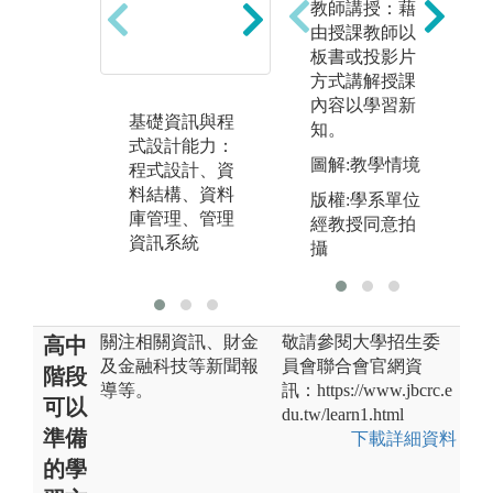
教師講授：藉
由授課教師以
板書或投影片
方式講解授課
內容以學習新
基礎資訊與程
財務理論與實
金
知。
式設計能力：
務：會計學、
新
圖解:教學情境
程式設計、資
財務報表分
概
料結構、資料
析、財務管
務
版權:學系單位
庫管理、管理
理、投資學、
導
經教授同意拍
資訊系統
期貨選擇權、
慧
攝
金融實務專題
關注相關資訊、財金
敬請參閱大學招生委
高中
及金融科技等新聞報
員會聯合會官網資
階段
導等。
訊：https://www.jbcrc.e
可以
du.tw/learn1.html
準備
下載詳細資料
的學