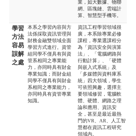
業，如大數據、物聯
網、區塊鏈、雲端計
算、智慧型手機等。
本系之學習內容與方
資訊工程學習領域很
學習
法係採取資訊管理與
廣，本系除專業必修
方法
財務金融雙領域全面
課程，專業選課程分
容易
學習方式進行。資管
為「資訊安全與演算
誤解
組同學不僅具有與資
法」、「電腦網路與
管系相同之專業能
行動計算」、「硬體
之處
力，亦同時具有財金
與嵌入式系統」及
專業知識；而財金組
「多媒體與資料庫系
同學不僅具有與財金
統」四大領域，學生
系相同之專業能力，
可依照興趣，選擇主
亦同時具有資管專業
要領域修習，電腦軟
知識。
體、硬體、網路之理
論和應用、資訊安
全，甚至是最近最熱
門的VR、AR、人工智
慧都在資訊工程研究
領域內。