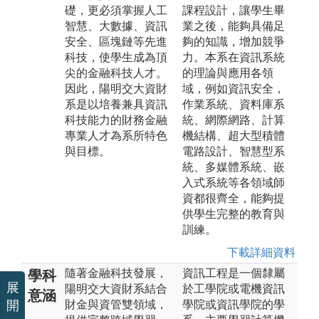
礎，更必須掌握人工
課程設計，讓學生畢
智慧、大數據、資訊
業之後，能夠具備足
安全、區塊鏈等先進
夠的知識，增加競爭
科技，使學生成為頂
力。本系在資訊系統
尖的金融科技人才。
的理論與應用各領
因此，陽明交大資財
域，例如資訊安全，
系是以培養兼具資訊
作業系統、資料庫系
科技能力的財務金融
統、網際網路、計算
專業人才為系所特色
機結構、超大型積體
與目標。
電路設計、智慧型系
統、多媒體系統、嵌
入式系統等各領域師
資都很齊全，能夠提
供學生完整的教育與
訓練。
下載詳細資料
隨著金融科技發展，
資訊工程是一個隸屬
學科
展
陽明交大資財系結合
於工學院或電機資訊
意涵
開
財金與資管雙領域，
學院或資訊學院的學