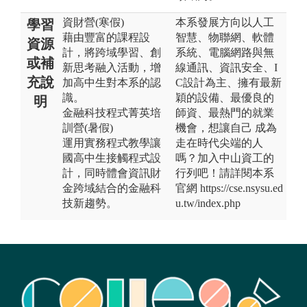
資財營(寒假)
本系發展方向以人工
學習
藉由豐富的課程設
智慧、物聯網、軟體
資源
計，將跨域學習、創
系統、電腦網路與無
或補
新思考融入活動，增
線通訊、資訊安全、I
充說
加高中生對本系的認
C設計為主、擁有最新
識。
穎的設備、最優良的
明
金融科技程式菁英培
師資、最熱門的就業
訓營(暑假)
機會，想讓自己 成為
運用實務程式教學讓
走在時代尖端的人
國高中生接觸程式設
嗎？加入中山資工的
計，同時體會資訊財
行列吧！請詳閱本系
金跨域結合的金融科
官網 https://cse.nsysu.ed
技新趨勢。
u.tw/index.php