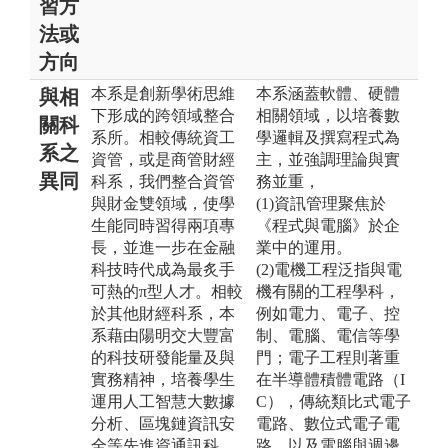
習方
法或
方向
本系是創新學術思維
本系涵蓋軟體、硬體
與相
下形成的跨領域整合
相關領域，以培養數
關科
系所。相較傳統資工
學邏輯及撰寫程式為
系之
資管，或是商管財經
主，並強調理論與實
異同
科系，我們整合資管
務並重，
與財金雙領域，使學
(1)資訊管理聚焦於
生能同時習得兩項專
《程式與電腦》於企
長，並進一步在金融
業中的運用。
科技時代成為最炙手
(2)電機工程泛指與電
可熱的π型人才。相較
機有關的工程學科，
於其他財經科系，本
例如電力、電子、控
系藉由陽明交大豐富
制、電腦、電信等學
的科技研發能量及與
門；電子工程則著重
實務精神，培養學生
在半導體積體電路（I
運用人工智慧大數據
C），傳統類比式電子
分析、區塊鏈資訊安
電路、數位式電子電
全等先進資通訊科
路，以及電腦與週邊