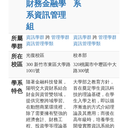
財務金融學
系
系資訊管理
組
資訊
學群
跨
管理
學群
資訊
學群
跨
管理
學群
所屬
資訊管理
學類
資訊管理
學類
學群
光復校區
校本部
所在
校區
300 新竹市東區大學路
320桃園市中壢區中大
1001號
路300號
隨著金融科技發展，
大學部之教育方針，
學系
陽明交大資財系結合
首在奠定學生資訊科
特色
財金與資管雙領域，
技的理論基礎，在學
提供完整跨域學習。
生入學之初，即以循
在動態商業環境裡，
序漸進的方式介紹理
除了需要擁有堅強的
論及其應用；而後在
經濟會計、財務工
高年級時，培養學生
程、投資學等理論基
開發實際資訊系統的