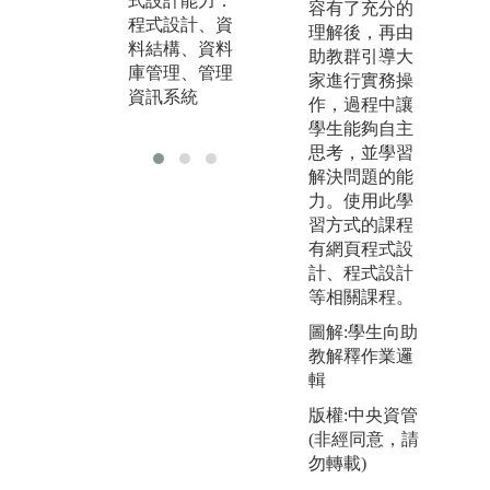
式設計能力：
務：會計學、
新
容有了充分的
程式設計、資
財務報表分
概
理解後，再由
料結構、資料
析、財務管
務
助教群引導大
庫管理、管理
理、投資學、
導
家進行實務操
資訊系統
期貨選擇權、
慧
作，過程中讓
金融實務專題
學生能夠自主
思考，並學習
解決問題的能
力。使用此學
習方式的課程
有網頁程式設
計、程式設計
等相關課程。
圖解:學生向助
教解釋作業邏
輯
版權:中央資管
(非經同意，請
勿轉載)