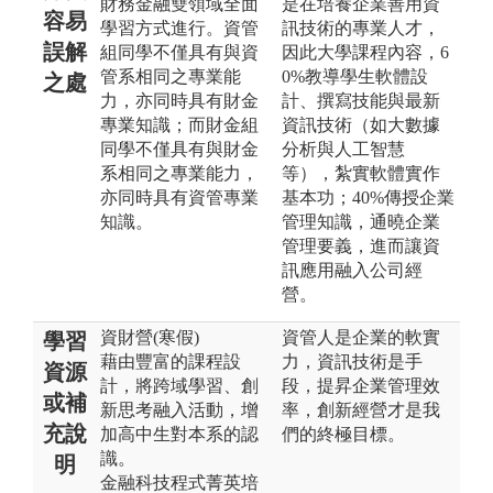
財務金融雙領域全面
是在培養企業善用資
容易
學習方式進行。資管
訊技術的專業人才，
誤解
組同學不僅具有與資
因此大學課程內容，6
管系相同之專業能
0%教導學生軟體設
之處
力，亦同時具有財金
計、撰寫技能與最新
專業知識；而財金組
資訊技術（如大數據
同學不僅具有與財金
分析與人工智慧
系相同之專業能力，
等），紮實軟體實作
亦同時具有資管專業
基本功；40%傳授企業
知識。
管理知識，通曉企業
管理要義，進而讓資
訊應用融入公司經
營。
資財營(寒假)
資管人是企業的軟實
學習
藉由豐富的課程設
力，資訊技術是手
資源
計，將跨域學習、創
段，提昇企業管理效
或補
新思考融入活動，增
率，創新經營才是我
充說
加高中生對本系的認
們的終極目標。
識。
明
金融科技程式菁英培