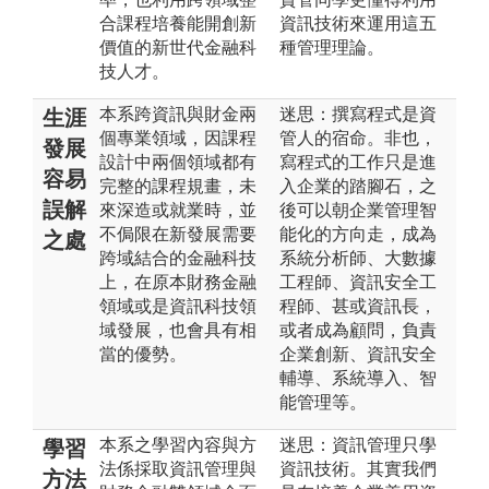
合課程培養能開創新
資訊技術來運用這五
價值的新世代金融科
種管理理論。
技人才。
本系跨資訊與財金兩
迷思：撰寫程式是資
生涯
個專業領域，因課程
管人的宿命。非也，
發展
設計中兩個領域都有
寫程式的工作只是進
容易
完整的課程規畫，未
入企業的踏腳石，之
誤解
來深造或就業時，並
後可以朝企業管理智
不侷限在新發展需要
能化的方向走，成為
之處
跨域結合的金融科技
系統分析師、大數據
上，在原本財務金融
工程師、資訊安全工
領域或是資訊科技領
程師、甚或資訊長，
域發展，也會具有相
或者成為顧問，負責
當的優勢。
企業創新、資訊安全
輔導、系統導入、智
能管理等。
本系之學習內容與方
迷思：資訊管理只學
學習
法係採取資訊管理與
資訊技術。其實我們
方法