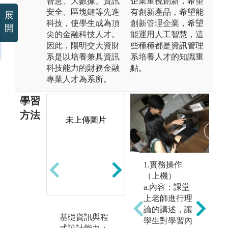
智慧、大數據、資訊
企業重視創新，希望
安全、區塊鏈等先進
有創新產品，希望能
展
科技，使學生成為頂
創新管理企業，希望
開
尖的金融科技人才。
能運用人工智慧，這
因此，陽明交大資財
些種種都是資訊管理
系是以培養兼具資訊
系培養人才的知識重
科技能力的財務金融
點。
專業人才為系所。
學習
方法
未上傳圖片
未上傳圖片
1.實務操作
（上機）
a.內容：課堂
上老師進行理
論的講述，讓
基礎資訊與程
財務理論與實
金
學生對學習內