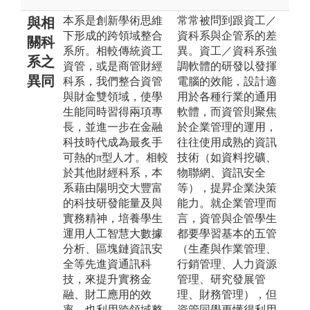
本系是創新學術思維
常常被問到跟資工／
與相
下形成的跨領域整合
資科系與企管系的差
關科
系所。相較傳統資工
異。資工／資科系強
系之
資管，或是商管財經
調軟體的研發以發揮
異同
科系，我們整合資管
電腦的效能，設計適
與財金雙領域，使學
用於各種行業的通用
生能同時習得兩項專
軟體，而資管則聚焦
長，並進一步在金融
於企業管理的運用，
科技時代成為最炙手
往往使用成熟的資訊
可熱的π型人才。相較
技術（如資料挖礦、
於其他財經科系，本
物聯網、資訊安全
系藉由陽明交大豐富
等），提昇企業決策
的科技研發能量及與
能力。就企業管理而
實務精神，培養學生
言，資管與企管學生
運用人工智慧大數據
都要學習基本的五管
分析、區塊鏈資訊安
（生產與作業管理、
全等先進資通訊科
行銷管理、人力資源
技，來提升實務金
管理、研究發展管
融、財工應用的效
理、財務管理），但
率，也利用跨領域整
資管同學更懂得利用