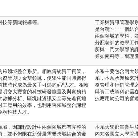
科技等新聞報導等。
工業與資訊管理學
是台灣唯一一個結
兩個領域的學科，
分配老師的教學工
所與二門大學部的
業如南科等，辦理
的跨領域整合系所。相較傳統資工資管，
本系主要包含兩大領
合資管與財金雙領域，使學生能同時習得
系，本系承襲原來
科技時代成為最炙手可熱的π型人才。相較
務管理和行銷管理
陽明交大豐富的科技研發能量及與實務精
與資工或資科都需
大數據分析、區塊鏈資訊安全等先進資通
技應用於公司的營
財工應用的效率，也利用跨領域整合課程
金融科技人才。
領域，因課程設計中兩個領域都有完整的
本系大學部畢業生
時，並不侷限在新發展需要跨域結合的金
內知名國立大學管