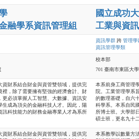
學
國立成功大
金融學系資訊管理組
工業與資訊
資訊
學群
跨
管理
學
資訊管理
學類
校本部
號
701 臺南市東區大
大資財系結合財金與資管雙領域，提供完
本系前身工商管理
境裡，除了需要擁有堅強的經濟會計、財
院。工業管理學系
，更必須掌握人工智慧、大數據、資訊安
的數理基礎，自六
學生成為頂尖的金融科技人才。因此，陽
科學系。本系自民
資訊科技能力的財務金融專業人才為系所
所博士班。大學部
碩士班，更名九十
大資財系結合財金與資管雙領域，提供完
本系教學以數量方