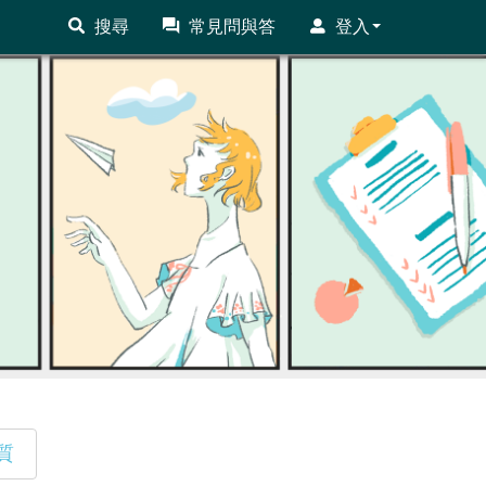
搜尋
常見問與答
登入
質