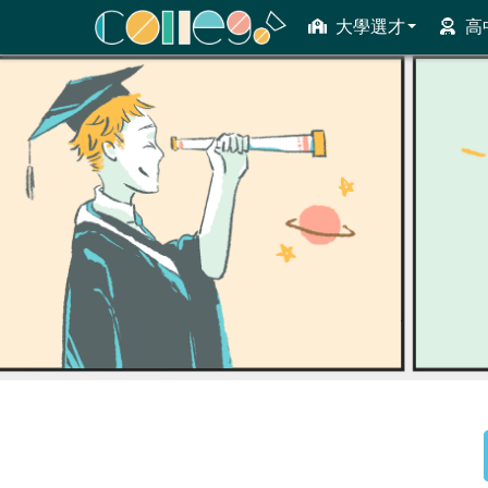
大學選才
高
ColleGo! 大學選才與高中育才輔助系統