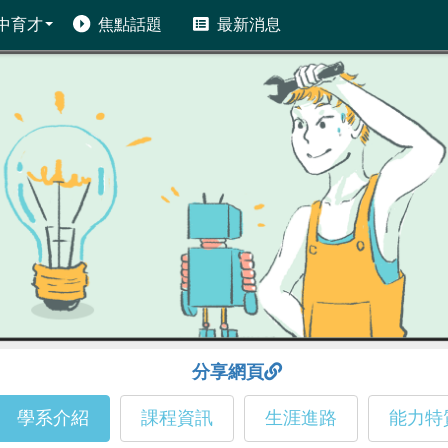
中育才
焦點話題
最新消息
分享網頁
學系介紹
課程資訊
生涯進路
能力特