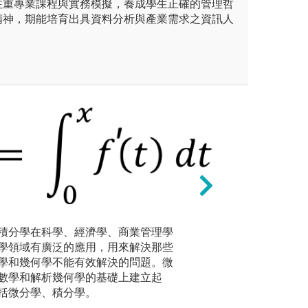
注重專業課程與實務模擬，養成學生正確的管理哲
精神，期能培育出具資料分析與產業需求之資訊人
未上傳圖片
統計學：
可利用有
積分學在科學、經濟學、商業管理學
資料編碼
學領域有廣泛的應用，用來解決那些
據上進行
會計學、財務報表分析、財務
金融科技與創新：
學和幾何學不能有效解決的問題。微
出容易理
貨選擇權、金融實務專題
務工程導論、人工
數學和解析幾何學的基礎上建立起
括微分學、積分學。