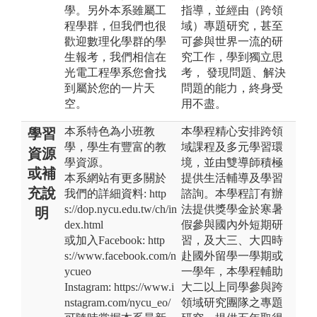
學。另外本系雖屬工
指導，並經由（跨領
程學群，但我們也很
域）專題研究，甚至
歡迎數理化學群的學
可參與世界一流的研
生報考，我們相信在
究工作，學到獨立思
光電工程學系您會找
考， 發現問題、解決
到屬於您的一片天
問題的能力，終身受
空。
用不盡。
本系特色為小班教
本學程精心安排跨領
學習
學，學生有豐富的教
域課程及多元學習環
資源
學資源。
境，並由雙導師積極
或補
本系網站有更多關於
提供生活輔導及學習
充說
我們的詳細資料: http
諮詢。本學程訂有辦
s://dop.nycu.edu.tw/ch/in
法提供獎學金於寒暑
明
dex.html
假參與國內外短期研
或加入Facebook: http
習，及大三、大四時
s://www.facebook.com/n
赴國外留學一學期或
ycueo
一學年，本學程輔助
Instagram: https://www.i
大二以上同學參與跨
nstagram.com/nycu_eo/
領域研究團隊之專題