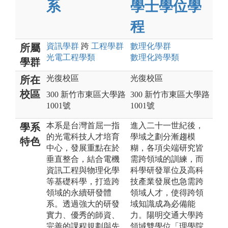
系
學士學位學
程
資訊
學群
跨
工程
學群
數理化
學群
所屬
光電工程
學類
數理化跨學類
學群
光復校區
光復校區
所在
校區
300 新竹市東區大學路
300 新竹市東區大學路
1001號
1001號
本系是台灣首屈一指
進入二十一世紀後，
學系
的光電科技人才培育
學域之劃分漸趨模
特色
中心，發展重點在於
糊，各項尖端研究皆
垂直整合，結合電機
需跨領域的訓練，而
資訊工程與物理化學
科學研發單位及高科
等基礎科學，打造跨
技產業發展也急需跨
領域的永續研發體
領域人才，使得跨領
系。透過強大的研發
域知識成為必備能
實力、優秀的師資、
力。陽明交通大學跨
完善的課程規劃與先
領域雙學位「理學院