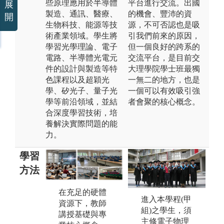
些原理應用於半導體
平台進行交流。出國
展
製造、通訊、醫療、
的機會、豐沛的資
開
生物科技、能源等技
源，不可否認也是吸
術產業領域。學生將
引我們前來的原因，
學習光學理論、電子
但一個良好的跨系的
電路、半導體光電元
交流平台，是目前交
件的設計與製造等特
大理學院學士班最獨
色課程以及超穎光
一無二的地方，也是
學、矽光子、量子光
一個可以有效吸引強
學等前沿領域，並結
者會聚的核心概念。
合深度學習技術，培
養解決實際問題的能
力。
學習
方法
本系特別重視
本
在充足的硬體
進入本學程(甲
培養學生的獨
究
資源下，教師
組)之學生，須
立思考與實作
緊
講授基礎與專
主修電子物理