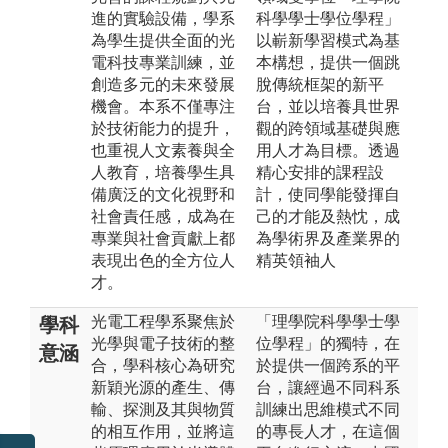
進的實驗設備，學系
科學學士學位學程」
為學生提供全面的光
以嶄新學習模式為基
電科技專業訓練，並
本構想，提供一個跳
創造多元的未來發展
脫傳統框架的新平
機會。本系不僅專注
台，並以培養具世界
於技術能力的提升，
觀的跨領域基礎與應
也重視人文素養與全
用人才為目標。透過
人教育，培養學生具
精心安排的課程設
備廣泛的文化視野和
計，使同學能發揮自
社會責任感，成為在
己的才能及熱忱，成
專業與社會貢獻上都
為學術界及產業界的
表現出色的全方位人
精英領袖人
才。
光電工程學系聚焦於
「理學院科學學士學
學科
光學與電子技術的整
位學程」的獨特，在
意涵
合，學科核心為研究
於提供一個跨系的平
新穎光源的產生、傳
台，讓經過不同科系
輸、探測及其與物質
訓練出思維模式不同
的相互作用，並將這
的專長人才，在這個