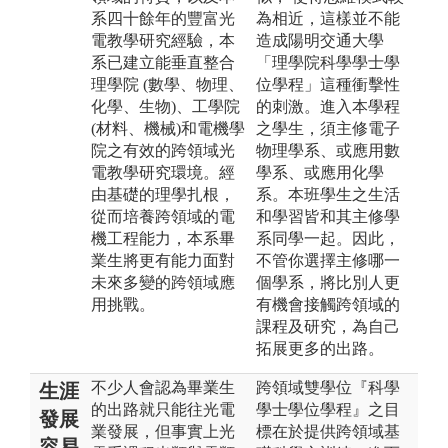
系四十餘年的豐富光
為相近，這樣並不能
電教學研究經驗，本
造成陽明交通大學
系已建立能垂直整合
「理學院科學學士學
理學院 (數學、物理、
位學程」這種衝擊性
化學、生物)、工學院
的刺激。進入本學程
(材料、機械)和電機學
之學生，須主修電子
院之有效的跨領域光
物理學系、或應用數
電教學研究環境。經
學系、或應用化學
由基礎的理學扎根，
系。本班學生之生活
從而培養跨領域的電
和學習皆和其主修學
機工程能力，本系畢
系同學一起。因此，
業生將更有能力面對
不管你選擇主修哪一
未來多變的跨領域應
個學系，將比別人更
用挑戰。
有機會接觸跨領域的
課程及研究，為自己
拓展更多的出路。
不少人會認為畢業生
跨領域雙學位『科學
生涯
的出路就只能往光電
學士學位學程』之目
發展
業發展，但事實上光
標在於提供跨領域基
容易