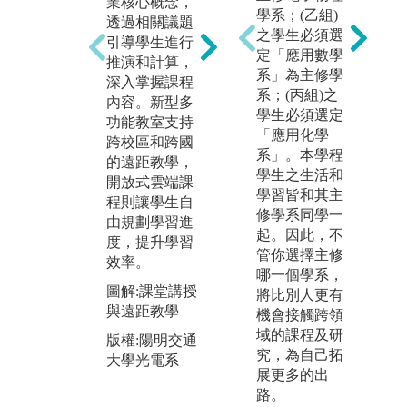
能力，系統規
程
業核心概念，
學系；(乙組)
劃實驗課程，
業
透過相關議題
之學生必須選
讓學生親自操
最
引導學生進行
定「應用數學
作，驗證理論
業
推演和計算，
系」為主修學
中的光電現
科
深入掌握課程
系；(丙組)之
象。完成核心
勢
內容。新型多
學生必須選定
課程後，學生
能
功能教室支持
「應用化學
可針對特定主
訪
跨校區和跨國
系」。本學程
題提出實驗方
單
的遠距教學，
學生之生活和
法並實際操
台
開放式雲端課
學習皆和其主
作。透過團隊
解
程則讓學生自
修學系同學一
合作，強化專
暑
由規劃學習進
起。因此，不
業知識和溝通
機
度，提升學習
管你選擇主修
能力，並提出
頂
效率。
哪一個學系，
有效解決方
習
圖解:課堂講授
將比別人更有
案。
經
與遠距教學
機會接觸跨領
圖解:實驗實作
圖
域的課程及研
版權:陽明交通
與專題競賽
課
究，為自己拓
大學光電系
與
展更多的出
版權:陽明交通
路。
大學光電系
版