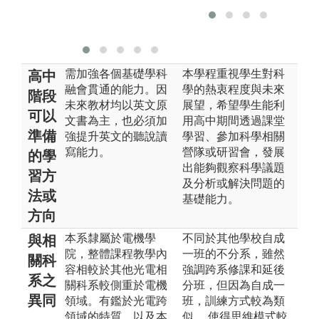
大
需加強各個基礎學科
本學程重視學生對科
高中
融會貫通的能力。因
學的熱衷程度與未來
階段
未來教材均以英文原
展望，希望學生能利
可以
文書為主，也必須加
用高中期間透過課堂
準備
強提升英文的聽說讀
學習、參加科學相關
寫能力。
營隊或研習會，發展
的學
出能夠觀察科學議題
習方
及分析或解決問題的
法或
基礎能力。
方向
本系隸屬於電機學
不同於其他學校自成
與相
院，整體課程教學內
一班的不分系，雖然
關科
容相較於其他光電相
強調跨系修課和延後
系之
關科系較側重於電機
分班，但因為自成一
異同
領域。有鑑於光電跨
班，訓練方式較為類
領域的特質，以及本
似， 使得思維模式較