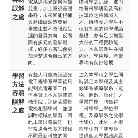
電系課程光類與電類
礎科學之訓練，進而
誤解
並重，加上重視基礎
培養科學研發及高科
學科，未來皆能根據
技單位之跨領域人
之處
興趣繼續深造發展，
才。所培養之學生不
畢業生並不會限縮生
但有扎實的科學理論
涯的發展方向，反而
基礎，亦有足以擔當
因有多元的發展選
大任的工程實驗能
擇，經多方嘗試會更
力。本系畢業生在國
加清楚適合自己的方
內外、學術界、產業
向。
界均有良好發展。
有些人可能會誤認光
進入本學程之學生同
學習
電工程學系畢業後只
時滿足本學程及其主
方法
能到光電產業工作，
修學系或原學系（電
容易
但事實上本系隸屬電
物、應數、應化）之
誤解
機學院，訓練著重於
畢業門檻，將獲得
電機相關學科，並強
「科學學士學位學
之處
調跨領域的學習，因
程」及原學系之雙學
此未來出路廣泛，也
士學位。此外，本學
非常適合想多方接觸
程學生有「雙導師」
不同最新科技的同
提供個人學習諮詢及