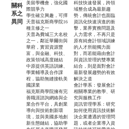
美留學機會，強化國
科技快速發展，跨領
關科
際競爭力
域整合成為最新趨
系之
學生確立興趣，可擇
勢，傳統會計也面臨
異同
天普福克斯商學院16
資訊化快速演進的衝
種主修之一
擊，業界實務問題及
天普為費城三大名校
人力需求，不再只是
之一，鄰近華爾街與
原有純會計領域訓練
華府，實習資源豐
的人才所能獨力面
富，與金融、科技、
對，而若能藉由會計
政策領域高度鏈結
與資訊管理的雙專業
中原提供英語訓練、
結合，則是面對會計
學業輔導及合作課
最新發展趨勢的有效
程，協助無縫接軌美
解決之道
國課業
會計學系：發展會計
福克斯商學院擁有完
相關專業的教學、研
善職涯諮詢網絡與企
究與服務工作
業合作平台，具創業
資訊管理學系：研究
導向與技術創新環
如何使用資訊技術解
境，並與美國多地創
決企業遭遇的管理問
新生態鏈結，協助學
題，或者企業導入資