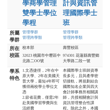
學商學管理
計與資訊管
雙學士學位
理國際學士
學程
班
管理
學群
管理
學群
所屬
管理跨學類
管理跨學類
學群
校本部
壽豐校區
所在
校區
32023 桃園市中壢區中
974301 花蓮縣壽豐鄉
北路二OO號
大學路二段一號
1.文憑捷徑，2年在中
本國際學士班師資專
學系
原大學、2年在美國天
長多元，且與產學密
特色
普大學，最短4年即可
切接軌，將規劃結合
獲得兩校學士學位文
國際知名企業與四大
憑
會計師事務所相關講
2.節省花費，僅需2年
師，共授相關會計與
赴美國學習學費與生
資訊管理整合性課
活經費
程。除此之外，本國