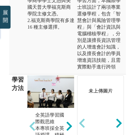
學商學學士文憑與美
學習方面，本國際學
國天普大學福克斯商
士班設計了兩項專業
展
學院主修文憑。
選修學程，包含「智
開
2.福克斯商學院有多達
慧會計與風險管理學
16 種主修選擇。
程」與「會計資訊與
電腦稽核學程」，分
別是讓擅長資訊管理
的人增進會計知識，
以及擅長會計的學員
增進資訊技能，且需
實際動手進行跨領
學習
方法
未上傳圖片
全英語學習國
批
創新與創業能
際觀思維
學
力
本專班採全英
商
學程積極推動
語授課，積極