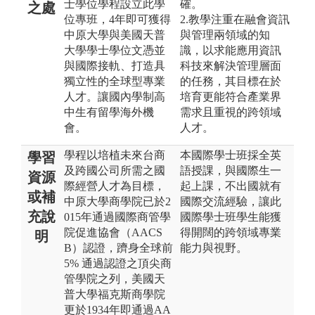
士學位學程設立此學
確。
之處
位專班，4年即可獲得
2.教學注重在融會資訊
中原大學與美國天普
與管理兩領域的知
大學學士學位文憑並
識，以求能應用資訊
與國際接軌、打造具
科技來解決管理層面
獨立性的全球型專業
的任務，其目標在於
人才。讓國內學制高
培育更能符合產業界
中生有留學海外機
需求且重視的跨領域
會。
人才。
學程以培植未來台商
本國際學士班採全英
學習
及跨國公司所需之國
語授課，與國際生一
資源
際經營人才為目標，
起上課，不出國就有
或補
中原大學商學院已於2
國際交流經驗，讓此
充說
015年通過國際商管學
國際學士班學生能獲
院促進協會（AACS
得開闊的跨領域專業
明
B）認證，躋身全球前
能力與視野。
5% 通過認證之頂尖商
管學院之列，美國天
普大學福克斯商學院
更於1934年即通過AA