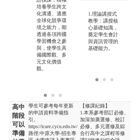
領
三創（即創
培養學生跨文
程
意、創新和創
化溝通、適應
1.理論講授式
更
業）教育及極
全球化競爭環
教學：講授核
識
力營造之「活
境之能力，期
心基礎知識，
之
用創意、激發
透過各項跨國
奠定學生會計
其
創新、迎向創
學習機會之參
與資訊管理的
總
業」之發展理
與，使學生具
基礎能力。
劃
念，藉由本專
備國際觀、多
判
班項目模式交
元文化價值
通
流兩校之創業
觀。
與
教育，延續本
力
校之創業精
神。
學生可參考每年更新
【修課紀錄】
高中
的申請資料準備指
1.本系參考部訂必修、
階段
引。
加深加廣選修、校訂
可以
https://icare.cycu.edu.tw/
必修、多元選修及綜
準備
路徑:中原大學-招生專
合行高中之課程等修