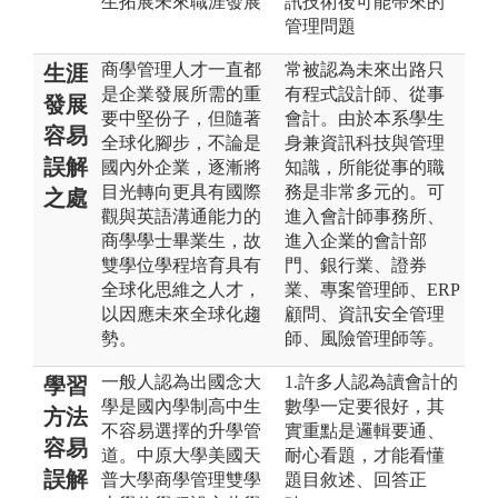
生拓展未來職涯發展
訊技術後可能帶來的
管理問題
商學管理人才一直都
常被認為未來出路只
生涯
是企業發展所需的重
有程式設計師、從事
發展
要中堅份子，但隨著
會計。由於本系學生
容易
全球化腳步，不論是
身兼資訊科技與管理
誤解
國內外企業，逐漸將
知識，所能從事的職
目光轉向更具有國際
務是非常多元的。可
之處
觀與英語溝通能力的
進入會計師事務所、
商學學士畢業生，故
進入企業的會計部
雙學位學程培育具有
門、銀行業、證券
全球化思維之人才，
業、專案管理師、ERP
以因應未來全球化趨
顧問、資訊安全管理
勢。
師、風險管理師等。
一般人認為出國念大
1.許多人認為讀會計的
學習
學是國內學制高中生
數學一定要很好，其
方法
不容易選擇的升學管
實重點是邏輯要通、
容易
道。中原大學美國天
耐心看題，才能看懂
誤解
普大學商學管理雙學
題目敘述、回答正