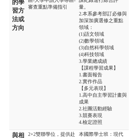
區-大學申請入學專區-
課紀錄進行綜合評
的學
審查重點準備指引
量。
習方
2.本系參考部訂必修與
法或
加深加廣選修之重點
方向
領域：
(1)語文領域
(2)數學領域
(3)自然科學領域
(4)科技領域
3.學業總成績
【課程學習成果】
1.書面報告
2.實作作品
【多元表現】
1.高中自主學習計畫與
成果
2.社團活動經驗
3.競賽表現
4.檢定證照
2+2雙聯學位，提供赴
本國際學士班：現代
與相