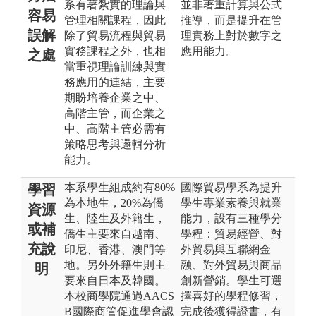
系有著紮實的理論與
並非著重計算與公式
容易
管理相關課程，因此
推導，而是提升在管
誤解
除了貿易流程與貿易
理實務上對於數字之
實務課程之外，也相
應用能力。
之處
當重視理論訓練與實
務應用的連結，主要
期盼培養企業之中、
高階主管，而企業之
中、高階主管必需有
策略思考與邏輯分析
能力。
本系學生組成約有80%
國際貿易學系為提升
學習
為本地生，20%為僑
學生專業素養與就業
資源
生、陸生及外籍生，
能力，設有三種學分
或補
僑生主要來自越南、
學程：貿易經營、對
充說
印尼、香港、澳門等
外貿易與互聯網金
地。另外外籍生則主
融、對外貿易與商品
明
要來自日本及韓國。
創新營銷。學生可選
本校商學院通過AACS
擇喜好的學程修習，
B國際商管促進學會認
完成後獲得證書，有