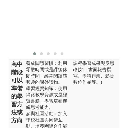
養成閱讀習慣：利用
課程學習成果與反思
高中
零散時間或是課後休
(例如：書面報告撰
階段
閒時間，經常閱讀感
寫、學科作業、影音
可以
興趣的課外讀物。
數位作品等。)
準備
學習經貿知識：使用
網路教學資源或是經
的學
貿書籍，學習培養邏
習方
輯思考能力。
法或
參與社團活動：加入
方向
學校社團與同儕互
動、培養團隊合作能