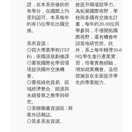
證，在本系所修的所
效提升職場競爭力。
有學分，在國際上均
為拓展國際視野，學
受到認可。本系每年
校與多國有交換生計
約有15位學生出國交
畫，每年約20-30位同
換。
學參與，不僅開拓國
際視野，還有機會申
系所資源：
請當地研究所。此
◎四大專業學程(TEF
外，系上每年輔導50-6
B)，依職涯規劃修課
0位學生進行產業實
◎重視國際化學習環
習，培養實務經驗，
境提供國外交換機
增加就業機會。這些
會。
措施旨在全面提升學
◎重視綠色貿易、區
生的專業能力、
域經濟整合、能源與
永續發展之教學與研
究。
◎系辦圖書資源區 / 商
業外語雜誌。
◎眾多系友資源。