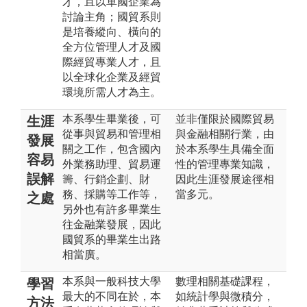
才，且以單國企業為
討論主角；國貿系則
是培養縱向、橫向的
全方位管理人才及國
際經貿專業人才，且
以全球化企業及經貿
環境所需人才為主。
本系學生畢業後，可
並非僅限於國際貿易
生涯
從事與貿易和管理相
與金融相關行業，由
發展
關之工作，包含國內
於本系學生具備全面
容易
外業務助理、貿易運
性的管理專業知識，
誤解
籌、行銷企劃、財
因此生涯發展途徑相
務、採購等工作等，
當多元。
之處
另外也有許多畢業生
往金融業發展，因此
國貿系的畢業生出路
相當廣。
本系與一般科技大學
數理相關基礎課程，
學習
最大的不同在於，本
如統計學與微積分，
方法