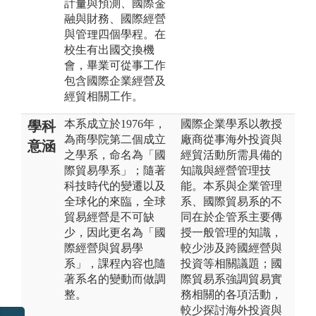
計量與預測、國際金
融與財務、國際經營
與管理四個學程。在
校生有出國交換機
會，畢業可從事工作
包含國際企業經營及
經貿相關工作。
本系成立於1976年，
國際企業學系以教授
學科
為商學院第二個成立
廠商從事海外投資與
意涵
之學系，命名為「國
經貿活動所需具備的
際貿易學系」；隨著
知識與經營管理技
科技時代的變遷以及
能。本系與企業管理
全球化的來臨，全球
系、國際貿易系的不
貿易經營是不可缺
同在於企管系主要傳
少，因此更名為「國
授一般管理的知識，
際經營與貿易學
較少涉及跨國經營與
系」，課程內容也隨
投資等相關議題；國
著系名的變動而做調
際貿易系強調貿易實
整。
務相關的各項活動，
較少探討海外投資與