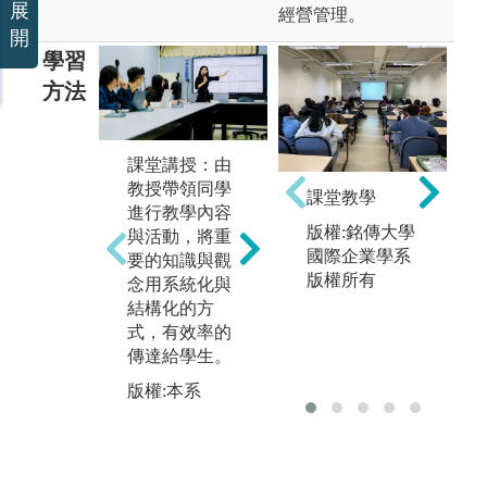
展
經營管理。
開
學習
方法
課堂講授：由
團隊小組學
上
教授帶領同學
習：藉由不同
過
課堂教學
進行教學內容
的課程設計，
腦
版權:銘傳大學
與活動，將重
讓同學進行分
練
國際企業學系
要的知識與觀
組討論，學習
課
版權所有
念用系統化與
與人溝通、團
識
結構化的方
隊合作，培養
題
式，有效率的
同學團隊領導
圖
傳達給學生。
能力，分析問
果
題。
讓
版權:本系
瞭
版權:本系
容
版