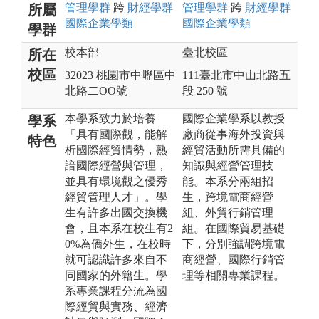
管理
學群
跨
財經
學群
管理
學群
跨
財經
學群
所屬
國際企業
學類
國際企業
學類
學群
校本部
臺北校區
所在
校區
32023 桃園市中壢區中
111臺北市中山北路五
北路二OO號
段 250 號
本學系致力於培養
國際企業學系以教授
學系
「具有國際觀，能解
廠商從事海外投資與
特色
析國際經貿情勢，熟
經貿活動所需具備的
諳國際經營與管理，
知識與經營管理技
並具有環境觀之優秀
能。本系分兩組招
經貿管理人才」。學
生，跨境電商經營
生有許多出國交換機
組、外貿行銷管理
會，且本系在校生有2
組。在國際貿易基礎
0%為僑外生，在校時
下，分別強調跨境電
就可認識許多來自不
商經營、國際行銷管
同國家的外籍生。學
理等相關專業課程。
系專業課程分流為國
際經貿與實務、經濟