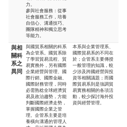
力。
參與社會服務：從事
社會服務工作，培養
自信心、溝通技巧、
團隊精神和獨立思考
等能力。
與國貿系相關的科系
本系與企業管理系、
與相
為企管系。國貿系除
國際貿易系的不同在
關科
了學習貿易流程、貿
於；企管系主要傳授
系之
易實務外，另有國際
一般管理的知識，較
異同
企業經營與管理、國
少涉及跨國經營與投
際行銷、國際金融、
資等相關議題；而國
國際財務管理，同時
際貿易系則是強調貿
必需熟稔全球經濟貿
易實務相關的各項活
易及政治趨勢，方能
動，較少探討海外投
判斷國際經濟走勢，
資與經營管理。
掌握國際企業之管
理。企管系主要是培
養橫向溝通的管理人