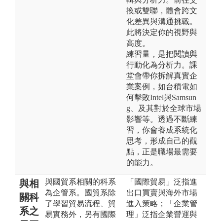
換或雙聯，體會跨文
化差異與溝通挑戰。
此將決定你的視野與
高度。
練習量，是把閱讀與
行動化為分析力。課
堂會帶你拆解真實企
業案例，如台積電如
何擊敗Intel與Samsun
g、及其對於全球市場
影響等。透過不斷練
習，你會養成系統化
思考，形成自己的觀
點，正是職場最需要
的能力。
與國貿系相關的科系
「國際貿易」泛指進
與相
為企管系。國貿系除
出口買賣與海外市場
關科
了學習貿易流程、貿
進入策略；「企業管
系之
易實務外，另有國際
理」泛指企業營運與