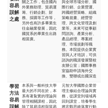
關之工作，包含國內
與全球市場分析、國
容易
外業務助理、貿易運
際行銷、企業營運、
誤解
籌、行銷企劃、財
跨國經營策略、組織
務、採購等工作等，
策略規畫、經營管
之處
另外也有許多畢業生
理、跨文化管理及創
往金融業發展，因此
業等。未來可從事顧
國貿系的畢業生出路
問諮詢、產業分析、
相當廣。
產品經理、專案經
理、市場規劃等職
務。本院提供企業實
習與人才培訓，可供
諮詢的職涯發展暨校
友辦公室；國際事務
室協助申請海外交
換、雙聯或出國深造
本系與一般科技大學
元智大學國際企業管
學習
最大的不同在於，本
理主修結合理論與實
方法
系有著紮實的理論與
務，從課堂到場域再
容易
管理相關課程，因此
回到課堂，培養學生
誤解
除了貿易流程與貿易
將宏觀思維落實行動