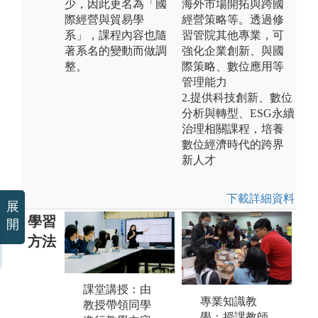
少，因此更名為「國
海外市場開拓與跨國
際經營與貿易學
經營策略等。透過修
系」，課程內容也隨
習管院其他專業，可
著系名的變動而做調
強化企業創新、與國
整。
際策略、數位應用等
管理能力
2.提供科技創新、數位
分析與轉型、ESG永續
治理相關課程，培養
數位經濟時代的跨界
新人才
下載詳細資料
展
學習
開
方法
課堂講授：由
團隊小組學
上
專業知識教
教授帶領同學
習：藉由不同
過
學：授課教師