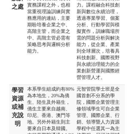
實務課程之外，也相
力。課程融合科技創
之處
當重視理論訓練與實
新與數位永續治理，
務應用的連結，主要
透過專業學習、個案
期盼培養企業之中、
分析、行動學習與模
高階主管，而企業之
擬實作，訓練職場所
中、高階主管必需有
需的問題分析與解決
策略思考與邏輯分析
能力，從企業、產業
能力。
到全球層次，培養具
科技創新、國際視野
與永續治理能力的企
業創新營運與國際經
營管理人才。
本系學生組成約有80%
元智管院學士班是全
學習
為本地生，20%為僑
國首創不分系的學
資源
生、陸生及外籍生，
院，國際企業管理主
或補
僑生主要來自越南、
修領域學生可自企業
充說
印尼、香港、澳門等
管理、國際企業、行
地。另外外籍生則主
銷、領導暨人力資源
明
要來自日本及韓國。
學程中任選其一為主