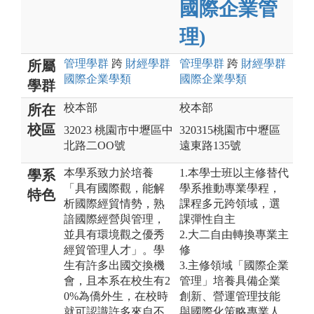
國際企業管
理)
管理
學群
跨
財經
學群
管理
學群
跨
財經
學群
所屬
國際企業
學類
國際企業
學類
學群
校本部
校本部
所在
校區
32023 桃園市中壢區中
320315桃園市中壢區
北路二OO號
遠東路135號
本學系致力於培養
1.本學士班以主修替代
學系
「具有國際觀，能解
學系推動專業學程，
特色
析國際經貿情勢，熟
課程多元跨領域，選
諳國際經營與管理，
課彈性自主
並具有環境觀之優秀
2.大二自由轉換專業主
經貿管理人才」。學
修
生有許多出國交換機
3.主修領域「國際企業
會，且本系在校生有2
管理」培養具備企業
0%為僑外生，在校時
創新、營運管理技能
就可認識許多來自不
與國際化策略專業人