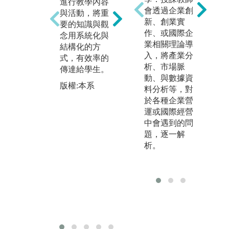
進行教學內容
的課程設計，
腦
會透過企業創
與活動，將重
讓同學進行分
練
新、創業實
要的知識與觀
組討論，學習
課
作、或國際企
念用系統化與
與人溝通、團
識
業相關理論導
結構化的方
隊合作，培養
題
入，將產業分
式，有效率的
同學團隊領導
圖
析、市場脈
傳達給學生。
能力，分析問
果
動、與數據資
題。
讓
版權:本系
料分析等，對
瞭
版權:本系
於各種企業營
容
運或國際經營
版
中會遇到的問
題，逐一解
析。