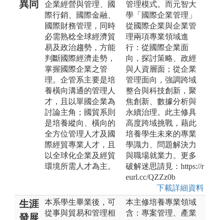
異同
企業經營與管理、國
管理模式。而元智大
際行銷、國際金融、
學「國際企業管理」
國際財務管理，同時
從國際企業與企業管
必需熟稔全球經濟貿
理兩項專業領域進
易及政治趨勢，方能
行：從國際企業面
判斷國際經濟走勢，
向，探討策略、政經
掌握國際企業之管
與人資層面；從企業
理。企管系主要是培
管理面向，強調跨域
養橫向溝通的管理人
整合與科技創新，聚
才，且以單國企業為
焦創新、數據分析與
討論主角；國貿系則
永續治理。此主修具
是培養縱向、橫向的
高度跨域挑戰，藉此
全方位管理人才及國
培養學生未來的專業
際經貿專業人才，且
學識力、問題解決力
以全球化企業及經貿
與職場就業力。更多
環境所需人才為主。
破解迷思請見：https://r
eurl.cc/QZZz0b
下載詳細資料
本系學生畢業後，可
本主修培養專業領域
生涯
從事與貿易和管理相
含：專案管理、產業
發展