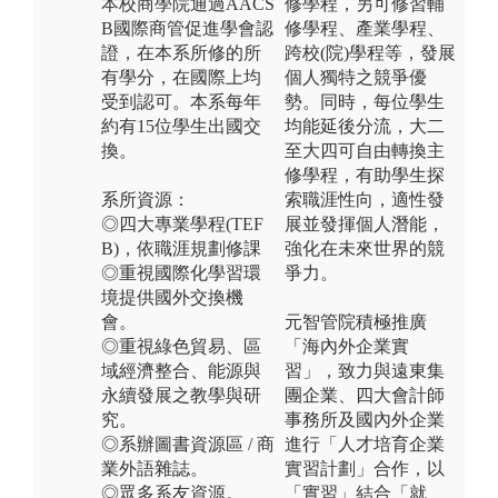
本校商學院通過AACS
修學程，另可修習輔
B國際商管促進學會認
修學程、產業學程、
證，在本系所修的所
跨校(院)學程等，發展
有學分，在國際上均
個人獨特之競爭優
受到認可。本系每年
勢。同時，每位學生
約有15位學生出國交
均能延後分流，大二
換。
至大四可自由轉換主
修學程，有助學生探
系所資源：
索職涯性向，適性發
◎四大專業學程(TEF
展並發揮個人潛能，
B)，依職涯規劃修課
強化在未來世界的競
◎重視國際化學習環
爭力。
境提供國外交換機
會。
元智管院積極推廣
◎重視綠色貿易、區
「海內外企業實
域經濟整合、能源與
習」，致力與遠東集
永續發展之教學與研
團企業、四大會計師
究。
事務所及國內外企業
◎系辦圖書資源區 / 商
進行「人才培育企業
業外語雜誌。
實習計劃」合作，以
◎眾多系友資源。
「實習」結合「就