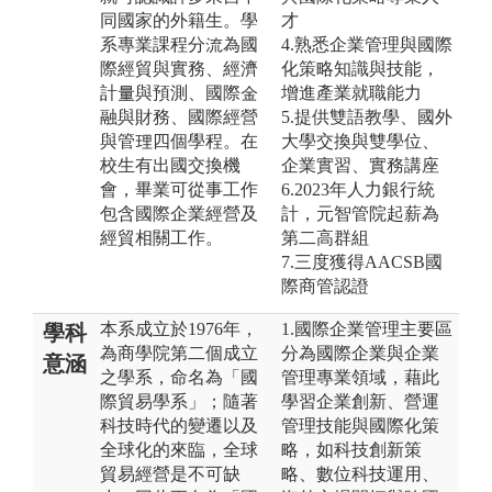
同國家的外籍生。學
才
系專業課程分流為國
4.熟悉企業管理與國際
際經貿與實務、經濟
化策略知識與技能，
計量與預測、國際金
增進產業就職能力
融與財務、國際經營
5.提供雙語教學、國外
與管理四個學程。在
大學交換與雙學位、
校生有出國交換機
企業實習、實務講座
會，畢業可從事工作
6.2023年人力銀行統
包含國際企業經營及
計，元智管院起薪為
經貿相關工作。
第二高群組
7.三度獲得AACSB國
際商管認證
本系成立於1976年，
1.國際企業管理主要區
學科
為商學院第二個成立
分為國際企業與企業
意涵
之學系，命名為「國
管理專業領域，藉此
際貿易學系」；隨著
學習企業創新、營運
科技時代的變遷以及
管理技能與國際化策
全球化的來臨，全球
略，如科技創新策
貿易經營是不可缺
略、數位科技運用、