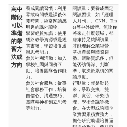
養成閱讀習慣：利用
閱讀量：要養成固定
高中
零散時間或是課後休
閱讀習慣，如「經理
階段
閒時間，經常閱讀感
人月刊」、CNN、Tim
可以
興趣的課外讀物。
es等中外媒體。無論你
準備
學習經貿知識：使用
將來走什麼領域，都
網路教學資源或是經
應維持足夠閱讀量，
的學
貿書籍，學習培養邏
才能理解企業經營、
習方
輯思考能力。
掌握產業與國際趨
法或
參與社團活動：加入
勢。網路資訊多，但
方向
學校社團與同儕互
能否讀得深、判斷
動、培養團隊合作能
準，取決於累積的閱
力。
讀厚度。
參與社會服務：從事
行動量：就是動起
社會服務工作，培養
來，爭取交換、雙
自信心、溝通技巧、
聯、實習、研究助
團隊精神和獨立思考
理、學術會議等機
等能力。
會。在大型或跨國企
業實習累積實務力，
擔任研究助理培養邏
輯與分析力。前往交