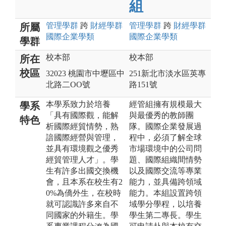
組
管理
學群
跨
財經
學群
管理
學群
跨
財經
學群
所屬
國際企業
學類
國際企業
學類
學群
校本部
校本部
所在
校區
32023 桃園市中壢區中
251新北市淡水區英專
北路二OO號
路151號
本學系致力於培養
經管組擁有規模最大
學系
「具有國際觀，能解
與最優秀的教師團
特色
析國際經貿情勢，熟
隊。國際企業發展過
諳國際經營與管理，
程中，必須了解全球
並具有環境觀之優秀
市場環境中的公司問
經貿管理人才」。學
題、國際組織間情勢
生有許多出國交換機
以及國際交流等專業
會，且本系在校生有2
能力，並具備跨領域
0%為僑外生，在校時
能力。本組設置跨領
就可認識許多來自不
域學分學程，以培養
同國家的外籍生。學
學生第二專長。學生