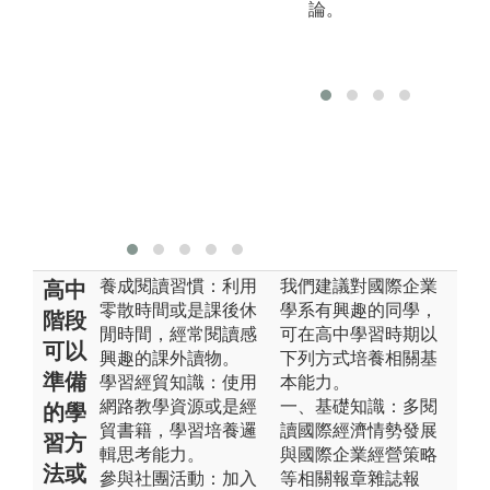
論。
版
養成閱讀習慣：利用
我們建議對國際企業
高中
零散時間或是課後休
學系有興趣的同學，
階段
閒時間，經常閱讀感
可在高中學習時期以
可以
興趣的課外讀物。
下列方式培養相關基
準備
學習經貿知識：使用
本能力。
網路教學資源或是經
一、基礎知識：多閱
的學
貿書籍，學習培養邏
讀國際經濟情勢發展
習方
輯思考能力。
與國際企業經營策略
法或
參與社團活動：加入
等相關報章雜誌報