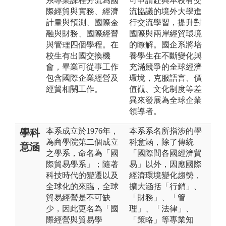
系專業課程分流為國
可申請赴與本校有交
際經貿與實務、經濟
流協議的境外大學進
計量與預測、國際金
行交流學習，提升對
融與財務、國際經營
國際與兩岸經貿環境
與管理四個學程。在
的瞭解。國企系將培
校生有出國交換機
養學生在不斷變化與
會，畢業可從事工作
充滿競爭的全球經濟
包含國際企業經營及
環境，克服語言、價
經貿相關工作。
值觀、文化制度等差
異來發展為全球企業
領導者。
本系成立於1976年，
本系系名所指涉的學
學科
為商學院第二個成立
科意涵，除了傳統
意涵
之學系，命名為「國
「國際間各國經濟貿
際貿易學系」；隨著
易」以外，因應國際
科技時代的變遷以及
經濟環境變化趨勢，
全球化的來臨，全球
擴大涵括「行銷」、
貿易經營是不可缺
「財務」、「管
少，因此更名為「國
理」、「法律」、
際經營與貿易學
「策略」等專業知