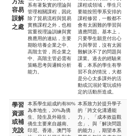
方法
系有著紮實的理論與
課程或領域，學生只
容易
管理相關課程，因此
要能按照學系安排的
誤解
除了貿易流程與貿易
課程修習，一般都不
實務課程之外，也相
會有太困難的學習與
之處
當重視理論訓練與實
適應問題。基本上，
務應用的連結，主要
只要學生願意付出心
期盼培養企業之中、
力與學習，沒有太困
高階主管，而企業之
難解決不了的問題與
中、高階主管必需有
課業。過去的經驗來
策略思考與邏輯分析
看，本系的學生有學
能力。
習不良的情況，大都
是分心太多課外的活
動或沉溺於電玩或特
定的活動所造成。
本系學生組成約有80%
本系致力於提升學子
學習
為本地生，20%為僑
的「跨文化溝通能
資源
生、陸生及外籍生，
力」、「成本效益觀
或補
僑生主要來自越南、
念」、與「解決問題
充說
印尼、香港、澳門等
的能力」，期望本系