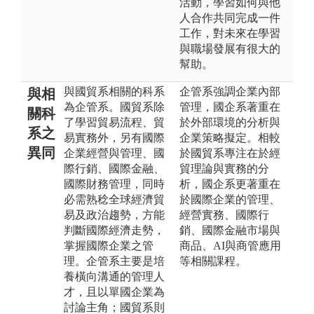
活動，學習如何與他
人合作共同完成一件
工作，對未來在學習
與職場發展有很大的
幫助。
與國貿系相關的科系
企管系強調企業內部
與相
為企管系。國貿系除
管理，國企系著重在
關科
了學習貿易流程、貿
於外部環境的分析與
系之
易實務外，另有國際
企業策略擬定。相較
異同
企業經營與管理、國
於國貿系專注在於經
際行銷、國際金融、
貿理論與實務的分
國際財務管理，同時
析，國企系更著重在
必需熟稔全球經濟貿
於國際企業的管理、
易及政治趨勢，方能
經營實務、國際行
判斷國際經濟走勢，
銷、國際金融市場與
掌握國際企業之管
商品、AI與商管應用
理。企管系主要是培
等相關課程。
養橫向溝通的管理人
才，且以單國企業為
討論主角；國貿系則