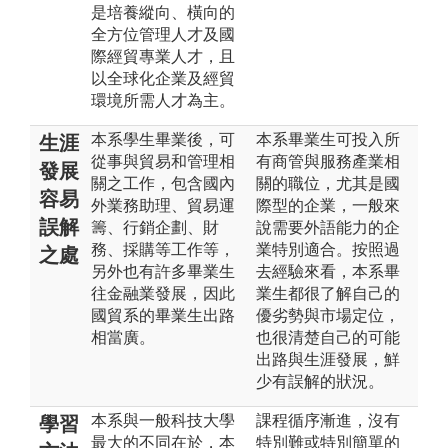
是培養縱向、橫向的
全方位管理人才及國
際經貿專業人才，且
以全球化企業及經貿
環境所需人才為主。
本系學生畢業後，可
本系畢業生可投入所
生涯
從事與貿易和管理相
有商管與服務產業相
發展
關之工作，包含國內
關的職位，尤其是國
容易
外業務助理、貿易運
際型的企業，一般來
誤解
籌、行銷企劃、財
說需要外語能力的企
務、採購等工作等，
業特別適合。按照過
之處
另外也有許多畢業生
去經驗來看，本系畢
往金融業發展，因此
業生都很了解自己的
國貿系的畢業生出路
優劣勢與市場定位，
相當廣。
也很清楚自己的可能
出路與生涯發展，鮮
少有誤解的狀況。
本系與一般科技大學
課程循序漸進，沒有
學習
最大的不同在於，本
特別難或特別簡單的