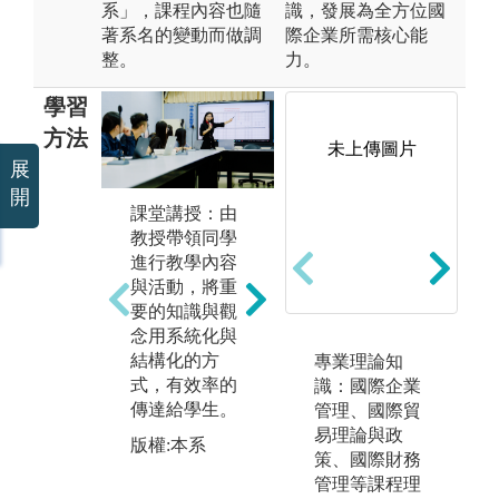
系」，課程內容也隨
識，發展為全方位國
著系名的變動而做調
際企業所需核心能
整。
力。
學習
方法
未上傳圖片
展
開
課堂講授：由
團隊小組學
上
教授帶領同學
習：藉由不同
過
進行教學內容
的課程設計，
腦
與活動，將重
讓同學進行分
練
要的知識與觀
組討論，學習
課
念用系統化與
與人溝通、團
識
結構化的方
隊合作，培養
題
專業理論知
式，有效率的
同學團隊領導
圖
識：國際企業
傳達給學生。
能力，分析問
果
管理、國際貿
題。
讓
易理論與政
版權:本系
瞭
策、國際財務
版權:本系
容
管理等課程理