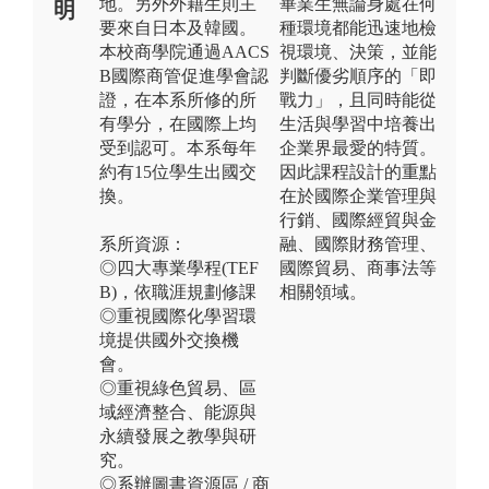
地。另外外籍生則主
畢業生無論身處在何
明
要來自日本及韓國。
種環境都能迅速地檢
本校商學院通過AACS
視環境、決策，並能
B國際商管促進學會認
判斷優劣順序的「即
證，在本系所修的所
戰力」，且同時能從
有學分，在國際上均
生活與學習中培養出
受到認可。本系每年
企業界最愛的特質。
約有15位學生出國交
因此課程設計的重點
換。
在於國際企業管理與
行銷、國際經貿與金
系所資源：
融、國際財務管理、
◎四大專業學程(TEF
國際貿易、商事法等
B)，依職涯規劃修課
相關領域。
◎重視國際化學習環
境提供國外交換機
會。
◎重視綠色貿易、區
域經濟整合、能源與
永續發展之教學與研
究。
◎系辦圖書資源區 / 商