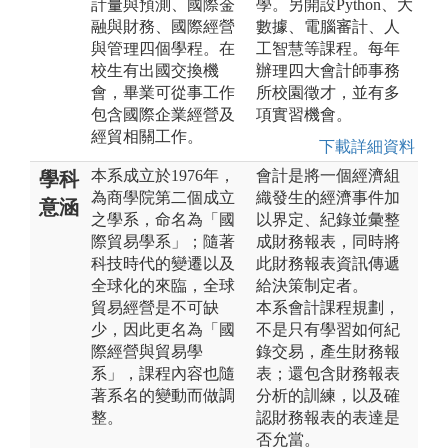
計量與預測、國際金
學。另開設Python、大
融與財務、國際經營
數據、電腦審計、人
與管理四個學程。在
工智慧等課程。每年
校生有出國交換機
辦理四大會計師事務
會，畢業可從事工作
所校園徵才，並有多
包含國際企業經營及
項實習機會。
經貿相關工作。
下載詳細資料
本系成立於1976年，
會計是將一個經濟組
學科
為商學院第二個成立
織發生的經濟事件加
意涵
之學系，命名為「國
以界定、紀錄並彙整
際貿易學系」；隨著
成財務報表，同時將
科技時代的變遷以及
此財務報表資訊傳遞
全球化的來臨，全球
給決策制定者。
貿易經營是不可缺
本系會計課程規劃，
少，因此更名為「國
不是只有學習如何紀
際經營與貿易學
錄交易，產生財務報
系」，課程內容也隨
表；還包含財務報表
著系名的變動而做調
分析的訓練，以及確
整。
認財務報表的表達是
否允當。