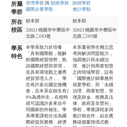
管理
學群
跨
財經
學群
財經
學群
所屬
國際企業
學類
會計
學類
學群
校本部
校本部
所在
校區
32023 桃園市中壢區中
32023 桃園市中壢區中
北路二OO號
北路二OO號
本學系致力於培養
本系重視學生獨立思
學系
「具有國際觀，能解
考與解決問題能力，
特色
析國際經貿情勢，熟
強調會計與永續治
諳國際經營與管理，
理、會計與商業智慧
並具有環境觀之優秀
之跨領域學習，設有
經貿管理人才」。學
「國際會計師事務所
生有許多出國交換機
就業學程」與「永續
會，且本系在校生有2
治理、商業智慧、管
0%為僑外生，在校時
理及財金、稅務及法
就可認識許多來自不
律、政府及非營利」
同國家的外籍生。學
學程，專業課程多與
系專業課程分流為國
會計師合作，結合實
際經貿與實務、經濟
務採個案情境式教