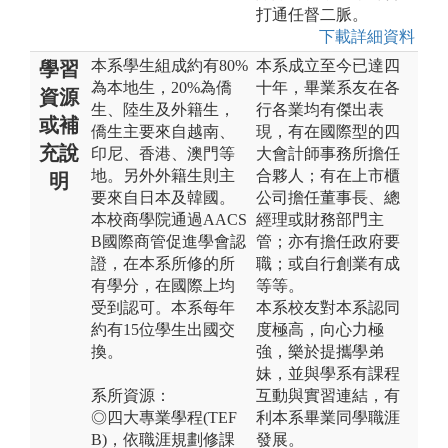
打通任督二脈。
下載詳細資料
本系學生組成約有80%
本系成立至今已達四
學習
為本地生，20%為僑
十年，畢業系友在各
資源
生、陸生及外籍生，
行各業均有傑出表
或補
僑生主要來自越南、
現，有在國際型的四
充說
印尼、香港、澳門等
大會計師事務所擔任
地。另外外籍生則主
合夥人；有在上市櫃
明
要來自日本及韓國。
公司擔任董事長、總
本校商學院通過AACS
經理或財務部門主
B國際商管促進學會認
管；亦有擔任政府要
證，在本系所修的所
職；或自行創業有成
有學分，在國際上均
等等。
受到認可。本系每年
本系校友對本系認同
約有15位學生出國交
度極高，向心力極
換。
強，樂於提攜學弟
妹，並與學系有課程
系所資源：
互動與實習連結，有
◎四大專業學程(TEF
利本系畢業同學職涯
B)，依職涯規劃修課
發展。