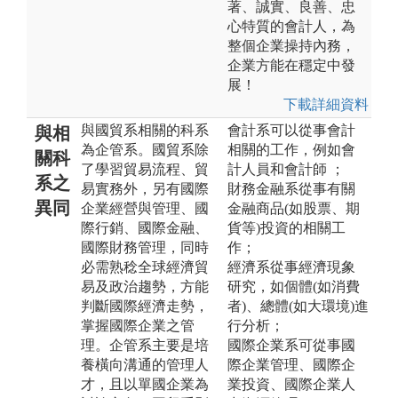
著、誠實、良善、忠
心特質的會計人，為
整個企業操持內務，
企業方能在穩定中發
展！
下載詳細資料
與國貿系相關的科系
會計系可以從事會計
與相
為企管系。國貿系除
相關的工作，例如會
關科
了學習貿易流程、貿
計人員和會計師 ；
系之
易實務外，另有國際
財務金融系從事有關
異同
企業經營與管理、國
金融商品(如股票、期
際行銷、國際金融、
貨等)投資的相關工
國際財務管理，同時
作；
必需熟稔全球經濟貿
經濟系從事經濟現象
易及政治趨勢，方能
研究，如個體(如消費
判斷國際經濟走勢，
者)、總體(如大環境)進
掌握國際企業之管
行分析；
理。企管系主要是培
國際企業系可從事國
養橫向溝通的管理人
際企業管理、國際企
才，且以單國企業為
業投資、國際企業人