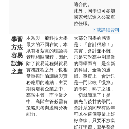
適合的。
此外，同學也可參加
國家考試進入公家單
位任職。
下載詳細資料
本系與一般科技大學
大部分同學的感覺
學習
最大的不同在於，本
是：「會計很難！」
方法
系有著紮實的理論與
其實，會計並不難，
容易
管理相關課程，因此
只是它對高中剛畢業
誤解
除了貿易流程與貿易
的同學而言，是全新
實務課程之外，也相
的科目、全新的邏
之處
當重視理論訓練與實
輯。事實上，會計只
務應用的連結，主要
是一門比較「慢熟」
期盼培養企業之中、
的學問，熟了之後，
高階主管，而企業之
一切就簡單了！是一
中、高階主管必需有
個先苦後甘的學門。
策略思考與邏輯分析
會計系的同學有四年
能力。
可以在這個專業上好
好磨練，只要不放棄
好好學習，遲早都會