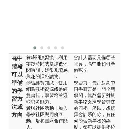
養成閱讀習慣：利用
會計人需要具備哪些
高中
零散時間或是課後休
特質，高中能如何準
階段
閒時間，經常閱讀感
備呢？
可以
興趣的課外讀物。
1.
準備
學習經貿知識：使用
學習力：會計對高中
網路教學資源或是經
同學而言是一門全新
的學
貿書籍，學習培養邏
學問，當然需要對於
習方
輯思考能力。
新事物充滿學習熱忱
法或
參與社團活動：加入
的同學。所以，想選
方向
學校社團與同儕互
擇會計系的你，有任
動、培養團隊合作能
何學習新事物的經
力。
歷，都可以提供學校