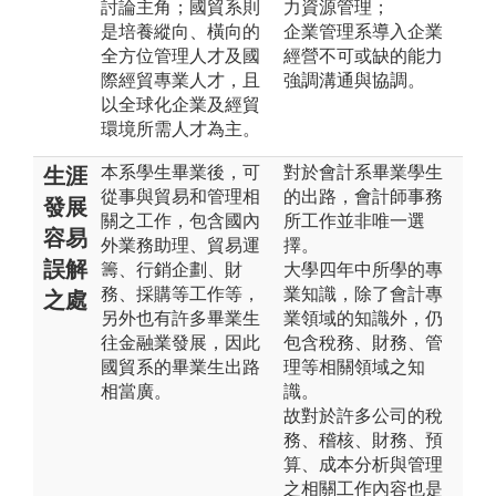
討論主角；國貿系則
力資源管理；
是培養縱向、橫向的
企業管理系導入企業
全方位管理人才及國
經營不可或缺的能力
際經貿專業人才，且
強調溝通與協調。
以全球化企業及經貿
環境所需人才為主。
本系學生畢業後，可
對於會計系畢業學生
生涯
從事與貿易和管理相
的出路，會計師事務
發展
關之工作，包含國內
所工作並非唯一選
容易
外業務助理、貿易運
擇。
誤解
籌、行銷企劃、財
大學四年中所學的專
務、採購等工作等，
業知識，除了會計專
之處
另外也有許多畢業生
業領域的知識外，仍
往金融業發展，因此
包含稅務、財務、管
國貿系的畢業生出路
理等相關領域之知
相當廣。
識。
故對於許多公司的稅
務、稽核、財務、預
算、成本分析與管理
之相關工作內容也是