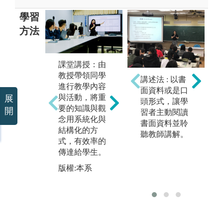
學習
方法
課堂講授：由
團隊小組學
上
教授帶領同學
習：藉由不同
過
講述法 : 以書
進行教學內容
的課程設計，
腦
面資料或是口
與活動，將重
讓同學進行分
練
展
頭形式，讓學
要的知識與觀
組討論，學習
課
開
習者主動閱讀
念用系統化與
與人溝通、團
識
書面資料並聆
結構化的方
隊合作，培養
題
聽教師講解。
式，有效率的
同學團隊領導
圖
傳達給學生。
能力，分析問
果
題。
讓
版權:本系
瞭
版權:本系
容
版