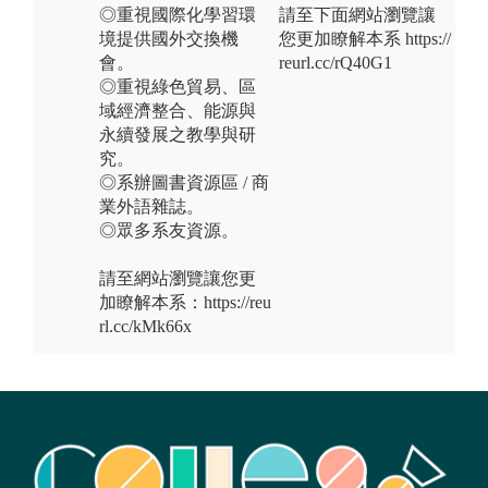
◎重視國際化學習環
請至下面網站瀏覽讓
境提供國外交換機
您更加瞭解本系 https://
會。
reurl.cc/rQ40G1
◎重視綠色貿易、區
域經濟整合、能源與
永續發展之教學與研
究。
◎系辦圖書資源區 / 商
業外語雜誌。
◎眾多系友資源。
請至網站瀏覽讓您更
加瞭解本系：https://reu
rl.cc/kMk66x