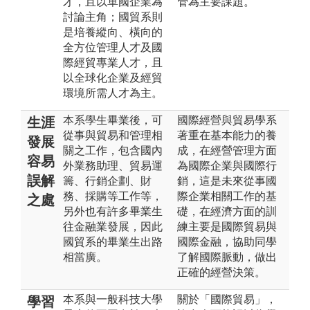
才，且以單國企業為
管為主要課題。
討論主角；國貿系則
是培養縱向、橫向的
全方位管理人才及國
際經貿專業人才，且
以全球化企業及經貿
環境所需人才為主。
本系學生畢業後，可
國際經營與貿易學系
生涯
從事與貿易和管理相
著重在基本能力的養
發展
關之工作，包含國內
成，在經營管理方面
容易
外業務助理、貿易運
為國際企業與國際行
誤解
籌、行銷企劃、財
銷，這是未來從事國
務、採購等工作等，
際企業相關工作的基
之處
另外也有許多畢業生
礎，在經濟方面的訓
往金融業發展，因此
練主要是國際貿易與
國貿系的畢業生出路
國際金融，協助同學
相當廣。
了解國際脈動，做出
正確的經營決策。
本系與一般科技大學
關於「國際貿易」，
學習