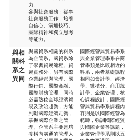
力。
參與社會服務：從事
社會服務工作，培養
自信心、溝通技巧、
團隊精神和獨立思考
等能力。
與國貿系相關的科系
國際經營與貿易學系
與相
為企管系。國貿系除
與企業管理學系在商
關科
了學習貿易流程、貿
管學類是比較相近的
系之
易實務外，另有國際
科系，兩者基礎課程
異同
企業經營與管理、國
相同如會計學、經濟
際行銷、國際金融、
學、微積分、商用統
國際財務管理，同時
計學、企業管理，核
必需熟稔全球經濟貿
心課程設計，國際經
易及政治趨勢，方能
營與貿易學系課程內
判斷國際經濟走勢，
容則是以國際經營為
掌握國際企業之管
範疇，強調國際經貿
理。企管系主要是培
與國際企業等課題，
養橫向溝通的管理人
企業管理學系則以五