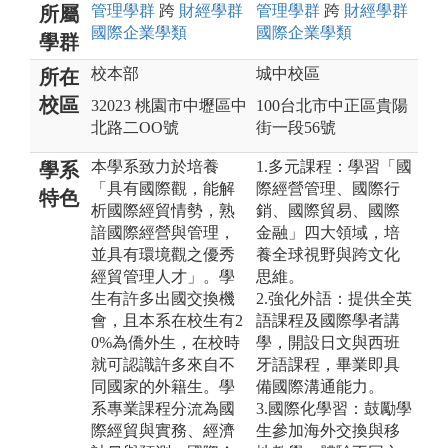
管理
學群
跨
財經
學群
管理
學群
跨
財經
學群
所屬
國際企業
學類
國際企業
學類
學群
校本部
城中校區
所在
校區
32023 桃園市中壢區中
100台北市中正區貴陽
北路二OO號
街一段56號
本學系致力於培養
1.多元課程：學習「國
學系
「具有國際觀，能解
際經營管理、國際行
特色
析國際經貿情勢，熟
銷、國際貿易、國際
諳國際經營與管理，
金融」四大領域，培
並具有環境觀之優秀
養全球視野與跨文化
經貿管理人才」。學
思維。
生有許多出國交換機
2.強化外語：提供全英
會，且本系在校生有2
語課程及國際學者講
0%為僑外生，在校時
學，開設日文與西班
就可認識許多來自不
牙語課程，畢業即具
同國家的外籍生。學
備國際溝通能力。
系專業課程分流為國
3.國際化學習：鼓勵學
際經貿與實務、經濟
生參加海外交換與移