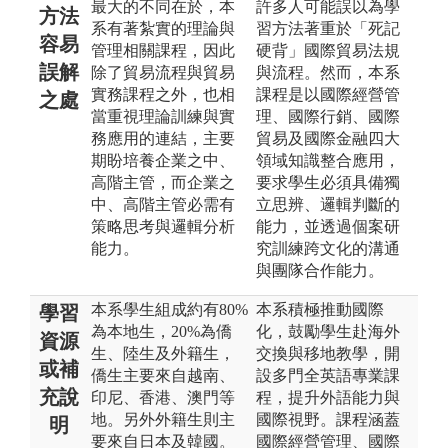
最大的不同在於，本
許多人可能誤以為學
方法
系有著紮實的理論與
習方法著重於「死記
容易
管理相關課程，因此
硬背」國際貿易法規
誤解
除了貿易流程與貿易
與流程。然而，本系
實務課程之外，也相
課程是以國際經營管
之處
當重視理論訓練與實
理、國際行銷、國際
務應用的連結，主要
貿易及國際金融四大
期盼培養企業之中、
領域知識整合應用，
高階主管，而企業之
要求學生必須具備獨
中、高階主管必需有
立思辨、邏輯判斷的
策略思考與邏輯分析
能力，並透過個案研
能力。
究訓練跨文化的溝通
與團隊合作能力。
本系學生組成約有80%
本系積極推動國際
學習
為本地生，20%為僑
化，鼓勵學生赴海外
資源
生、陸生及外籍生，
交換與移地教學，開
或補
僑生主要來自越南、
設多門全英語專業課
充說
印尼、香港、澳門等
程，提升外語能力與
地。另外外籍生則主
國際視野。課程涵蓋
明
要來自日本及韓國。
國際經營管理、國際