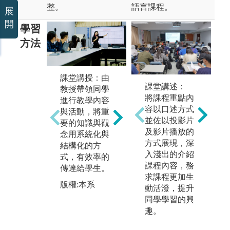
整。
語言課程。
展
開
學習
方法
課堂講授：由
團隊小組學
上
課堂講述：
教授帶領同學
習：藉由不同
過
將課程重點內
進行教學內容
的課程設計，
腦
容以口述方式
與活動，將重
讓同學進行分
練
並佐以投影片
要的知識與觀
組討論，學習
課
及影片播放的
念用系統化與
與人溝通、團
識
方式展現，深
結構化的方
隊合作，培養
題
入淺出的介紹
式，有效率的
同學團隊領導
圖
課程內容，務
傳達給學生。
能力，分析問
果
求課程更加生
題。
讓
版權:本系
動活潑，提升
瞭
版權:本系
同學學習的興
容
趣。
版