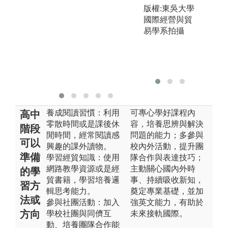
版權:東吳大學
國際經營與貿
易學系拍攝
養成閱讀習慣：利用
可專心學好課程內
高中
零散時間或是課後休
容，培養思辨與解決
階段
閒時間，經常閱讀感
問題的能力；多參與
可以
興趣的課外讀物。
校內外活動，提升團
準備
學習經貿知識：使用
隊合作與表達技巧；
網路教學資源或是經
主動關心國內外時
的學
貿書籍，學習培養邏
事、持續吸收新知，
習方
輯思考能力。
奠定專業基礎，並加
法或
參與社團活動：加入
強英文能力，有助於
方向
學校社團與同儕互
未來接軌國際。
動、培養團隊合作能