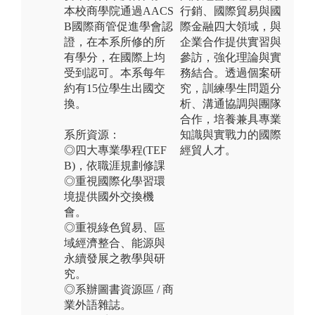
本校商學院通過AACS
行銷、國際貿易與國
B國際商管促進學會認
際金融四大領域，與
證，在本系所修的所
企業合作提供實習與
有學分，在國際上均
參訪，強化理論與實
受到認可。本系每年
務結合。透過個案研
約有15位學生出國交
究，訓練學生問題分
換。
析、溝通協調與團隊
合作，培養兼具專業
系所資源：
知識與實戰力的國際
◎四大專業學程(TEF
經貿人才。
B)，依職涯規劃修課
◎重視國際化學習環
境提供國外交換機
會。
◎重視綠色貿易、區
域經濟整合、能源與
永續發展之教學與研
究。
◎系辦圖書資源區 / 商
業外語雜誌。