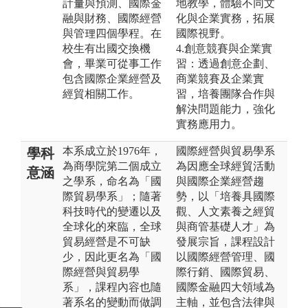
計量與預測、國際金
地教學，體驗不同文
融與財務、國際經營
化與企業實務，拓展
與管理四個學程。在
國際視野。
校生有出國交換機
4.創意競賽與企業實
會，畢業可從事工作
習：透過創意企劃、
包含國際企業經營及
商業競賽及企業實
經貿相關工作。
習，培養團隊合作與
解決問題能力，強化
實務應用力。
本系成立於1976年，
國際經營與貿易學系
學科
為商學院第二個成立
為因應全球經貿活動
意涵
之學系，命名為「國
與國際企業經營趨
際貿易學系」；隨著
勢，以「培養具國際
科技時代的變遷以及
觀、人文素養之經貿
全球化的來臨，全球
與商管基礎人才」為
貿易經營是不可缺
發展宗旨，課程設計
少，因此更名為「國
以國際經營管理、國
際經營與貿易學
際行銷、國際貿易、
系」，課程內容也隨
國際金融四大領域為
著系名的變動而做調
主軸，並包含法律與