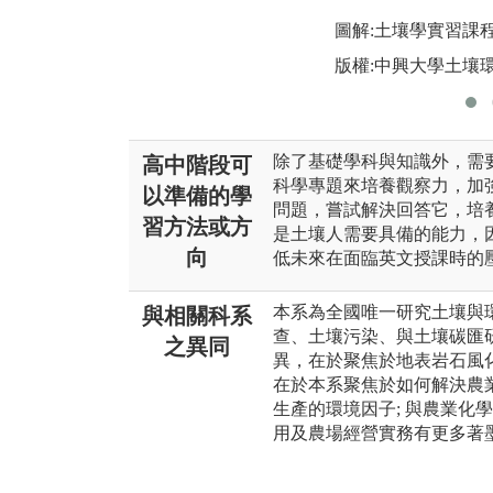
圖解:土壤學實習課
版權:中興大學土壤
除了基礎學科與知識外，需
高中階段可
科學專題來培養觀察力，加
以準備的學
問題，嘗試解決回答它，培
習方法或方
是土壤人需要具備的能力，
向
低未來在面臨英文授課時的
本系為全國唯一研究土壤與
與相關科系
查、土壤污染、與土壤碳匯
之異同
異，在於聚焦於地表岩石風化
在於本系聚焦於如何解決農
生產的環境因子; 與農業化
用及農場經營實務有更多著