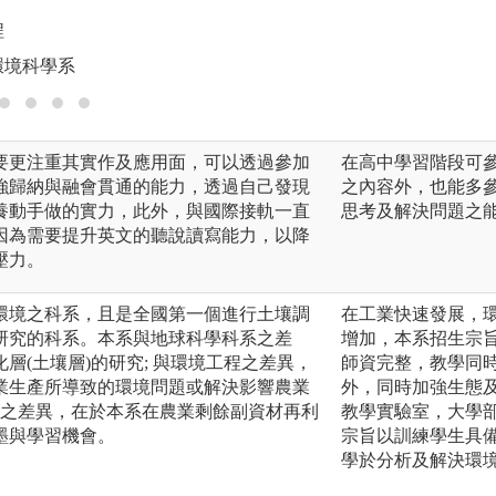
圖解:回憶光廊_研
程
版權:中興大學土壤
環境科學系
要更注重其實作及應用面，可以透過參加
在高中學習階段可
強歸納與融會貫通的能力，透過自己發現
之內容外，也能多
養動手做的實力，此外，與國際接軌一直
思考及解決問題之
因為需要提升英文的聽說讀寫能力，以降
壓力。
環境之科系，且是全國第一個進行土壤調
在工業快速發展，
研究的科系。本系與地球科學科系之差
增加，本系招生宗
層(土壤層)的研究; 與環境工程之差異，
師資完整，教學同
業生產所導致的環境問題或解決影響農業
外，同時加強生態
學之差異，在於本系在農業剩餘副資材再利
教學實驗室，大學
墨與學習機會。
宗旨以訓練學生具
學於分析及解決環