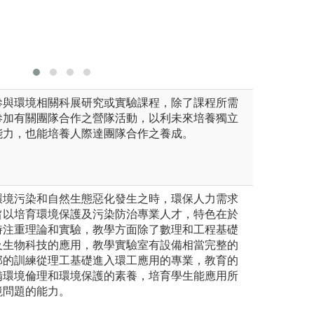
足此目標
究所專題討論
版權:中興大學
系將持續
環境科學系
建教合作
業生接能
參與環境相關科展研究或實驗課程，除了課程所需
參加有關團隊合作之營隊活動，以利未來培養獨立
能力，也能培養人際達團隊合作之養成。
環境污染和自然生態惡化發生之時，環保人力需求
旨以培育環境保護及污染防治專業人才，特色在於
時注重理論和實驗，教學方面除了數理和工程基礎
及生物科技的應用，教學實驗室有設備相當完整的
部的訓練從理工基礎進入環工應用的專業，教育的
備環境倫理和環境保護的素養，培育學生能應用所
境問題的能力。