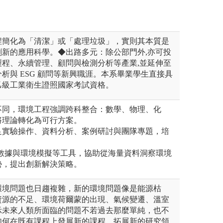
程簡化為「清潔」或「處理垃圾」，實則其本質是
創新的應用科學。◆出路多元：除公部門外,亦可投
製程、永續管理、顧問與檢測分析等產業,並延伸至
析與 ESG 顧問等新興職涯。本系畢業學生直接具
乙級工業衛生證照國家考試資格。
不同，環境工程強調跨科整合：數學、物理、化
將理論轉化為可行方案。
足實驗操作、資料分析、案例研討與團隊專題，培
。
大數據與環境模擬等工具，協助從海量資料洞察環境
勢，提出創新解決策略。
環境問題也日趨複雜，新的環境問題像是能源枯
資源的不足、環境荷爾蒙的出現、氣候變遷、溫室
示未來人類所面臨的問題不若過去那麼單純，也不
如何在既有課程上發展新的課程，拓展新的研究領