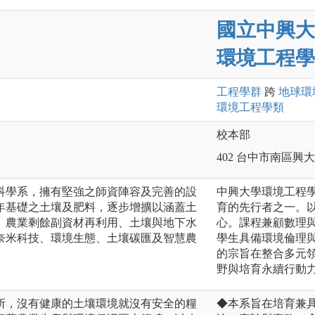
國立中興大
環境工程學
工程
學群
跨
地球環
環境工程
學類
校本部
402 台中市南區興大
科學系，擁有堅強之師資陣容及完善的設
中興大學環境工程
年基礎之土壤及肥料，逐步增擴以涵蓋土
育的先行者之一。
、農業剩餘副資材再利用、土壤與地下水
心。課程兼顧數理
奈米科技、環境生態、土壤碳匯及智慧農
學生具備環境倫理
的宗旨在整合多元
野與培育永續行動
所，沒有健康的土壤環境就沒有安全的糧
◆本系旨在培育兼