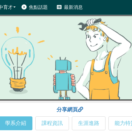
中育才
焦點話題
最新消息
分享網頁
學系介紹
課程資訊
生涯進路
能力特