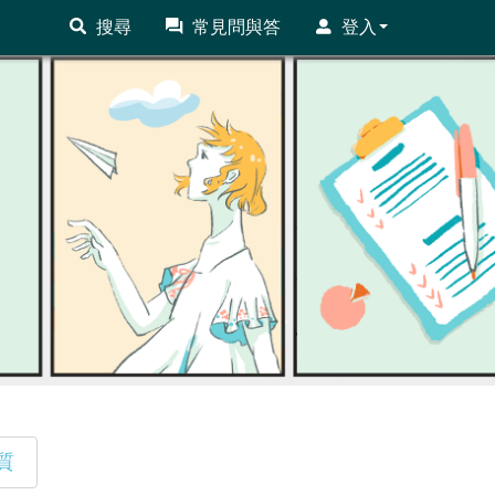
搜尋
常見問與答
登入
質