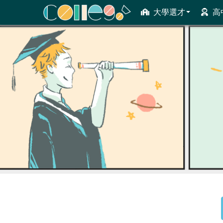
大學選才
高
ColleGo! 大學選才與高中育才輔助系統