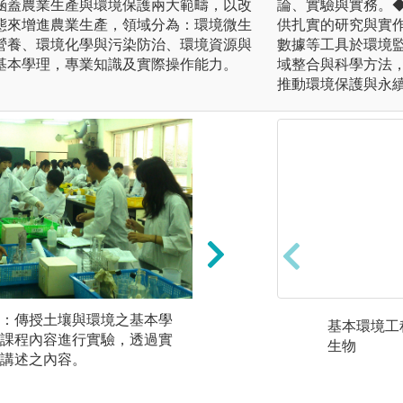
涵蓋農業生產與環境保護兩大範疇，以改
論、實驗與實務。
態來增進農業生產，領域分為：環境微生
供扎實的研究與實作
營養、環境化學與污染防治、環境資源與
數據等工具於環境
基本學理，專業知識及實際操作能力。
域整合與科學方法
推動環境保護與永
：傳授土壤與環境之基本學
專題討論與專題研
基本環境工
課程內容進行實驗，透過實
文獻的蒐集、研讀
生物
講述之內容。
學生於課堂及專討
境、或農業科學的