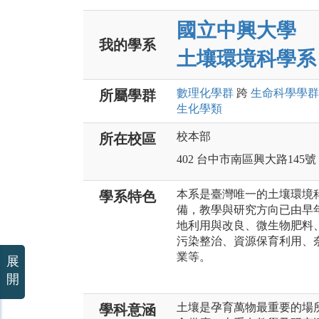
國立中興大學
我的學系
土壤環境科學系
數理化
學群
跨
生命科學
學群
所屬學群
生化
學類
校本部
所在校區
402 台中市南區興大路145號
本系是臺灣唯一的土壤環境
學系特色
備，教學與研究方向已由早
地利用與改良、微生物肥料
污染整治、資源保育利用、
業等。
展
開
土壤是孕育萬物最重要的場
學科意涵