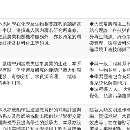
本系同學在化學及生物相關課程的訓練甚
◆大眾常將環境工
一半以上選擇進入國內著名研究所進修。
結合理論、科技與
教及農業相關機構服務外，亦多跨足於環
身再生能源、綠色
物技術及材料化工等領域。
碳管理、環境資料分
備環境工程技師與
，就聯想到當農夫從事農業的生產，本系
◆與一般工程科系
學有關，但學習及研究的範疇已擴大到環
學、生物並重，並
開發、毒物分析、水資源管理、土壤碳
◆學習歷程包含充
的再利用等。
養系統化解題能力
◆課程導入 AI、
變化、預測污染趨
本系亦鼓勵學生透過教育部的補助計畫與
隨著人類文明進步
系系友及教師的協助出國做短期學術交流
竭、資源耗竭、水
國際視野及提高學生的競爭力。本系亦設
效應等，在在都顯
，亦與美國德拉瓦大學環境工程系及猶他
若過去那麼侷限。