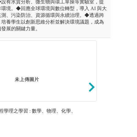
◆設有水質分析、微生物與環工單操等實驗室，提
環境。◆回應全球環境與數位轉型，導入 AI 與大
監測、污染防治、資源循環與永續治理。◆透過跨
，培養學生以創新思維分析並解決環境議題，成為
續發展的關鍵力量。
未上傳圖片
究：訓練土壤與環境相關科學
專業演講：邀請產
程學理之學習 : 數學、物理、化學、
動手實作
、報告、與問題回答。並藉由
當前與土壤環境相
獲得的學理，進行土壤、環
學校教育
圖解:惠蓀講座_
基礎與應用研究。
作環境，
士