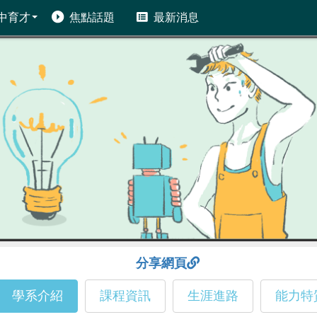
中育才
焦點話題
最新消息
分享網頁
學系介紹
課程資訊
生涯進路
能力特