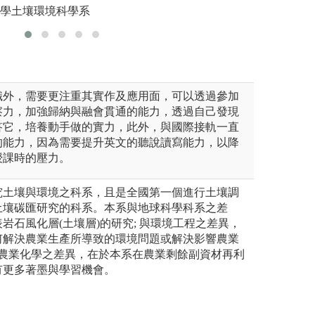
大學土壤環境科學系
圖解:觀察法
版權:本系所有
識外，需要更注重其實作及應用面，可以透過參加
察力，加強歸納與融會貫通的能力，透過自己發現
答它，培養動手做的實力，此外，與國際接軌一直
的能力，因為需要提升英文的聽說讀寫能力，以降
授課時的壓力。
究土壤與環境之科系，且是全國第一個進行土壤調
土壤碳匯研究的科系。本系與地球科學科系之差
岩石風化層(土壤層)的研究; 與環境工程之差異，
何解決農業生產所導致的環境問題或解決影響農業
與農業化學之差異，在於本系在農業剩餘副資材再利
有更多著墨與學習機會。