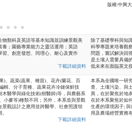
版權:中興
生物類科及英語等基本知識並訓練景觀美
除了基礎學科與知
素養；園藝專業能力之靈活運用；英語
科學專題來培養觀
學習、創意發想、同理心、耐心及實作
問題，嘗試解決回
是土壤人需要具備
下載詳細資料
低未來在面臨英文
果)、蔬菜(蔬果、種苗)、花卉(蘭花、百
本系為全國唯一研
因編輯、分子育種、蔬果花卉冷鏈保鮮技
查、土壤污染、與
木醫學與綠化技術(樹醫師)等，與農藝系
異，在於聚焦於地表
、小麥等)種類不同；另外，本系造與景觀
在於本系聚焦於如
在景觀設計之應用並跨醫學、社會照護領
生產的環境因子; 
用。
用及農場經營實務
下載詳細資料