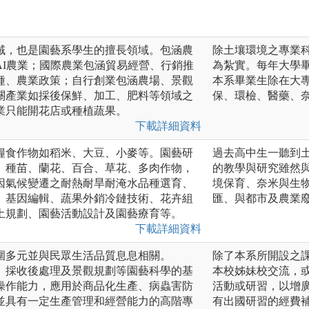
域，也是園藝系學生的擅長領域。包涵農
除土壤環境之專業
AI農業；國際農業包涵貿易經營、行銷推
為紮實。每年大學
種、農業政策；自行創業包涵農場、景觀
本系畢業生除在大
關產業如採後保鮮、加工、肥料等領域之
保、環檢、醫藥、
業只能開花店或種植蔬果。
下載詳細資料
糧食作物如稻米、大豆、小麥等。園藝研
過去高中生一聽到
、種苗、蘭花、百合、草花、多肉作物，
的教學與研究雖然
因氣候變遷之耐熱耐旱耐淹水品種選育、
境保育、奈米與生
、基因編輯、蔬果外銷冷鏈技術、花卉組
匯、與都市及農業
土規劃、園藝活動設計及園藝療育等。
下載詳細資料
圍多元並與民眾生活品質息息相關。
除了本系所開設之
、採收後處理及景觀規劃等園藝科學的基
本校姊妹校交流，
操作能力，應用於商品化生產、病蟲害防
活動或研習，以增
並具有一定生產管理和經營能力的高階專
有出國研習的經費