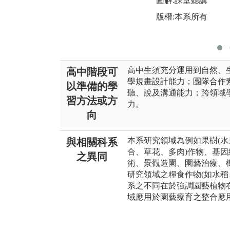
圖解:課堂聽講
版權:本系所有
高中生須充分運用到自然、
高中階段可
學規畫設計能力；團隊合作
以準備的學
聽、說及溝通能力；跨領域
習方法或方
力。
向
本系研究領域為例如果樹(水
與相關科系
合、草花、多肉)作物、基
之異同
術、景觀造園、園藝治療、樹
研究領域之糧食作物(如水稻
系之不同在於強調園藝植物
域應用於園藝療育之整合應