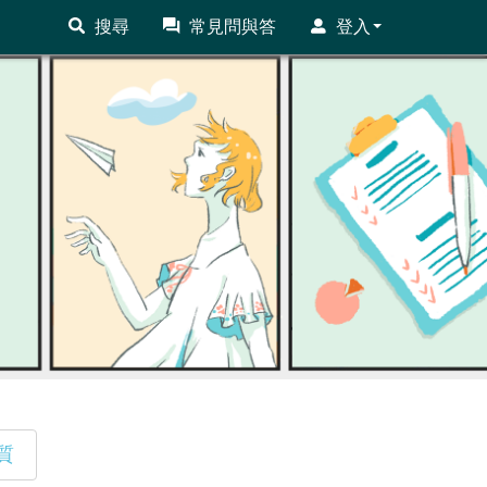
搜尋
常見問與答
登入
質