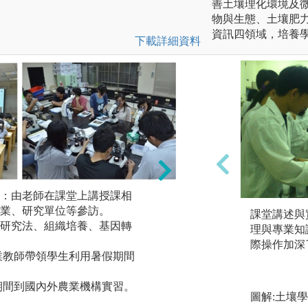
善土壤理化環境及
物與生態、土壤肥
資訊四領域，培養
下載詳細資料
：由老師在課堂上講授課相
業、研究單位等參訪。
研究方法：學生加
課堂講述與
研究法、組織培養、基因轉
利用科學驗證方法
理與專業知
研究的領域，進而
際操作加深
業教師帶領學生利用暑假期間
分析資料、解釋結
圖解:實驗法
期間到國內外農業機構實習。
圖解:土壤
版權:本系所有