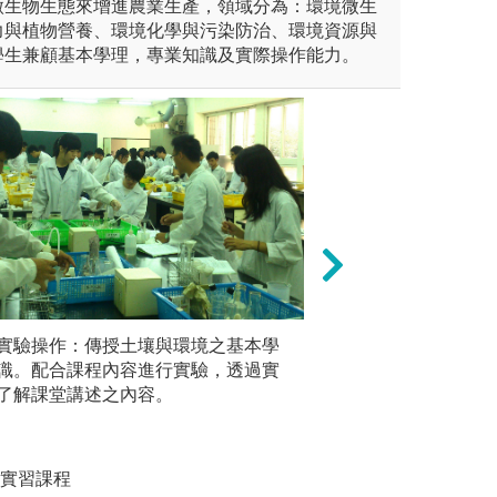
微生物生態來增進農業生產，領域分為：環境微生
力與植物營養、環境化學與污染防治、環境資源與
學生兼顧基本學理，專業知識及實際操作能力。
入各領域實驗室進行研究，並
實驗操作：傳授土壤與環境之基本學
觀察法：作物學相
專題討論
分析實驗結果。引導學生進入
識。配合課程內容進行實驗，透過實
長變化紀錄，需要
文獻的蒐
能進行研究、蒐集資料、統計
了解課堂講述之內容。
田間實作：藉由在
學生於課
果及撰寫報告。
個作物種類及其生
境、或農
理方法，使學生對
圖解:回憶
溫室、網室、葡萄
學實習課程
版權:中興
間實作訓練。