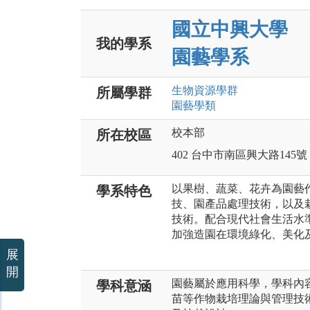
國立中興大學
我的學系
園藝學系
生物資源
學群
所屬學群
園藝
學類
校本部
所在校區
402 台中市南區興大路145號
以果樹、蔬菜、花卉為園藝
學系特色
技、園產品處理技術，以及
技術。配合現代社會生活水
加強造園在環境綠化、美化
展
開
園藝屬於應用科學，學科內
學科意涵
苗等作物栽培理論與管理技