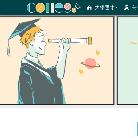
大學選才
高
ColleGo! 大學選才與高中育才輔助系統