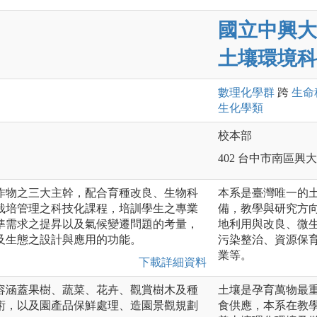
國立中興大
土壤環境科
數理化
學群
跨
生命
生化
學類
校本部
402 台中市南區興大
作物之三大主幹，配合育種改良、生物科
本系是臺灣唯一的
栽培管理之科技化課程，培訓學生之專業
備，教學與研究方
準需求之提昇以及氣候變遷問題的考量，
地利用與改良、微
及生態之設計與應用的功能。
污染整治、資源保
業等。
下載詳細資料
容涵蓋果樹、蔬菜、花卉、觀賞樹木及種
土壤是孕育萬物最
術，以及園產品保鮮處理、造園景觀規劃
食供應，本系在教