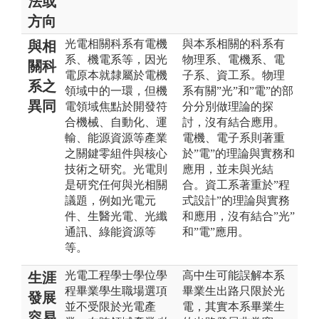
法或
方向
光電相關科系有電機
與本系相關的科系有
與相
系、機電系等，因光
物理系、電機系、電
關科
電原本就隸屬於電機
子系、資工系。物理
系之
領域中的一環，但機
系有關”光”和”電”的部
異同
電領域焦點於開發符
分分別做理論的探
合機械、自動化、運
討，沒有結合應用。
輸、能源資源等產業
電機、電子系則著重
之關鍵零組件與核心
於”電”的理論與實務和
技術之研究。光電則
應用，並未與光結
是研究任何與光相關
合。資工系著重於”程
議題，例如光電元
式設計”的理論與實務
件、生醫光電、光纖
和應用，沒有結合”光”
通訊、綠能資源等
和”電”應用。
等。
光電工程學士學位學
高中生可能誤解本系
生涯
程畢業學生職場選項
畢業生出路只限於光
發展
並不受限於光電產
電，其實本系畢業生
容易