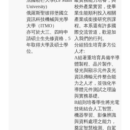
法國勒芒大學(Le Mans
級實務能力培養，與
University)
校外產業實習，使畢
俄羅斯聖彼得堡國立
業生能順利投入相關
資訊科技機械與光學
產業或銜接研究所課
大學（ITMO）
程。本系還有許多國
亦可於大三、四時申
際交流管道，歡迎加
請碩士生先修資格，5
入我們的行列。
年取得大學及碩士學
分組招生培育多方位
位。
人才:
A組著重培育具備半導
體製程、晶片製作、
發光與顯示元件及光
資訊傳輸元件整合能
力之人才，並強化半
導體元件測試之理論
與實務基礎。
B組則培養學生將光電
技術結合人工智慧、
機器學習、影像辨識
與資料處理之能力，
奠定智慧檢測、自駕