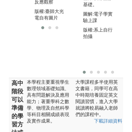
反應觀察
基礎。
版
版權:臺師大光
圖解:電子學實
電
電自有圖片
驗上課
版權:系上自行
拍攝
本學程主要重視學生
大學課程多半使用英
高中
數理領域基礎知識、
文書籍，同學可在高
階段
具有問題解決及應用
中時期培養固定英文
可以
能力；著重學科之數
閱讀習慣，進入大學
準備
學、物理及自然科學
就讀將較易融入老師
等科目相關成績表現
們的課程中。
的學
及實作成果。
下載詳細資料
習方