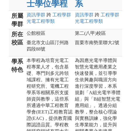
士學位學程
系
資訊
學群
跨
工程
學群
資訊
學群
跨
工程
學群
所屬
光電工程
學類
光電工程
學類
學群
公館校區
第二(八甲)校區
所在
校區
臺北市文山區汀州路
苗栗市南勢里聯大2號
四段88號
本學程為培育光電工
為因應光電半導體與
學系
程專業人才，包含基
智慧光電應用產業之
特色
礎、專門到多元跨領
快速發展，並引導學
域課程。擁有光電工
生依興趣與職涯方向
程研究所、電機工程
進行深度學習，本系
學系等相關系所支援
規劃「A組光電半導體
師資與教學，這些系
組」與「B組智慧光電
所通過中華工程教育
應用組」。透過分組
學會(IEET)工程教育認
教學，整合核心理論
證(EAC)，提供教育國
與實務訓練，強化學
際認證品質。學程教
生專業能力，提升與