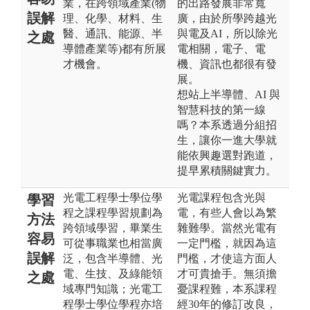
業，在跨領域產業(物
的出路發展非常寬
誤解
理、化學、材料、生
廣，由於所學跨越光
醫、通訊、能源、半
與電及AI，所以除光
之處
導體產業等)都有所展
電相關，電子、電
才機會。
機、資訊也都很有發
展。
想站上半導體、AI 與
智慧科技的第一線
嗎？本系透過分組招
生，讓你一進大學就
能依興趣選對跑道，
提早累積關鍵實力。
光電工程學士學位學
光電課程包含光與
學習
程之課程學習規劃為
電，有些人會以為繁
方法
跨領域學習，畢業生
雜難學。當然光電有
容易
可從事職業也相當廣
一定門檻，就因為這
誤解
泛，包含半導體、光
門檻，才使這方面人
電、生技、及綠能領
才可貴搶手。無須擔
之處
域專門知識；光電工
憂課程難，本系課程
程學士學位學程亦培
經30年的修訂改良，