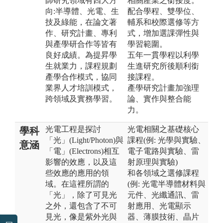
師研究領域有四大方
相關產業之銜接度。
向:半導體、光電、生
配合學程、雙學位、
技及綠能，在論文著
輔系和校際選修等方
作、研究計畫、專利
式，增加選課彈性與
與產學研合作等皆有
學習範圍。
良好成績。為提昇學
五年一貫學程以利學
生就業力，課程規劃
生進研究所後順利銜
產學合作模式，協同
接課程。
業界人才培訓模式，
產學研究計畫加強理
跨領域及實務學習。
論、實作與整合能
力。
光電工程是探討
光電相關之基礎核心
學科
「光」(Light/Photon)與
課程(例: 光學與實驗、
意涵
「電」(Electrons)相互
電子電路與實驗、雷
影響的效應，以及這
射原理與實驗)
些效應的應用的領
和各領域之選修課程
域。在這裡所謂的
(例: 光電半導體材料與
「光」，除了可見光
元件、光纖通訊、雷
之外，還包含了不可
射應用、光電顯示
見光，像是紫外光與
器、薄膜技術、晶片