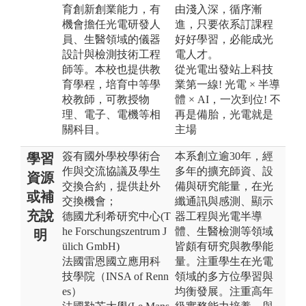
育創新創業能力，有
由淺入深，循序漸
機會擔任光電研發人
進，只要依系訂課程
員、生醫領域的儀器
好好學習，必能成光
設計與檢測技術工程
電人才。
師等。本校也提供教
從光電出發站上科技
育學程，培育中等學
業第一線! 光電 × 半導
校教師，可教授物
體 × AI，一次到位! 不
理、電子、電機等相
再是備胎，光電就是
關科目。
主場
簽有國外學校學術合
本系創立逾30年，經
學習
作與交流協議及學生
多年的擴充師資、設
資源
交換合約，提供赴外
備與研究能量，在光
或補
交換機會；
纖通訊與感測、顯示
充說
德國尤利希研究中心 (T
器工程與光電半導
he Forschungszentrum J
體、生醫檢測等領域
明
ülich GmbH)
皆頗有研究與教學能
法國雷恩國立應用科
量。注重學生在光電
技學院（INSA of Renn
領域的多方位學習與
es）
均衡發展。注重高年