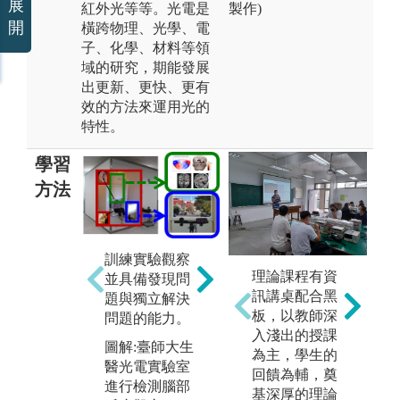
展
紅外光等等。光電是
製作)
開
橫跨物理、光學、電
子、化學、材料等領
域的研究，期能發展
出更新、更快、更有
效的方法來運用光的
特性。
學習
方法
光學基礎實
講
訓練實驗觀察
驗，訓練動手
電
理論課程有資
並具備發現問
實驗操作能
象
訊講桌配合黑
題與獨立解決
力。
用
板，以教師深
問題的能力。
現
入淺出的授課
圖解:實驗介紹
圖解:臺師大生
勢
為主，學生的
版權:臺師大光
醫光電實驗室
回饋為輔，奠
圖
電自有圖片
進行檢測腦部
基深厚的理論
光