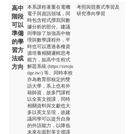
本系課程著重在電機
考照與競賽式學習及
高中
電子與資訊領域，同
研究導向學習
階段
時包含程式撰寫與數
可以
據分析的部分。建議
準備
同學除了加強高中物
理與數學課程外，平
的學
時也可以透過各種資
習方
源培養相關邏輯思考
法或
能力，如高中生程式
方向
解題系統 (https://zeroju
dge.tw/) 等。同時本校
亦為教育部核定的雙
語大學，系上也有外
籍師資，故多門課程
以全英文授課，同時
相關資料與文獻也大
多以英文呈現，故建
議同學可以提升自身
的外語能力，以降低
未來在面對英文授課