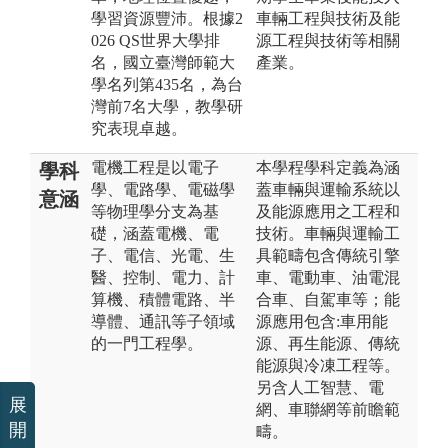
學習資源豐沛。根據2
車輛工程與技術及能
026 QS世界大學排
源工程與技術等相關
名，國立臺灣師範大
產業。
學名列第435名，為台
灣前7名大學，教學研
究表現卓越。
電機工程是以電子
本學程學科定義為涵
學科
學、電路學、電磁學
蓋車輛與運輸系統以
意涵
等物理學分支為基
及能源應用之工程和
礎，涵蓋電機、電
技術。車輛與運輸工
子、電信、光電、生
具範疇包含傳統引擎
醫、控制、電力、計
車、電動車、油電混
算機、積體電路、半
合車、自駕車等；能
導體、通訊等子領域
源應用包含:車用能
的一門工程學。
源、再生能源、傳統
能源與冷凍工程等。
另含人工智慧、電
展
網、車聯網等前瞻範
開
疇。