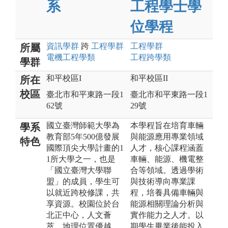
系
工程學士學
位學程
資訊
學群
跨
工程
學群
工程
學群
所屬
電機工程
學類
工程跨學類
學群
和平校區I
和平校區II
所在
校區
臺北市和平東路一段1
臺北市和平東路一段1
62號
29號
國立臺灣師範大學為
本學程旨在培育車輛
學系
教育部5年500億發展
與能源應用專業領域
特色
國際頂尖大學計畫的1
人才，核心課程涵蓋
1所大學之一，也是
車輛、能源、機電整
「國立臺灣大學聯
合等領域。透過學術
盟」的成員，學生可
與技術導向專業課
以就近跨校修課，共
程，培養具備車輛與
享資源。校園位於台
能源相關理論分析與
北正中心，人文薈
實作能力之人才。以
萃，地理位置優越，
期學生畢業後能投入