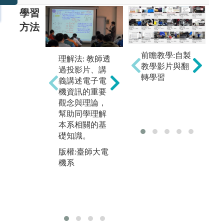
學習
方法
前瞻教學:自製
理解法: 教師透
教學影片與翻
過投影片、講
討
實驗法: 進行電
轉學習
義講述電子電
個
子電機資訊相
機資訊的重要
訊
關實作實驗，
觀念與理論，
進
並分析實驗結
幫助同學理解
養
果。
本系相關的基
問
版權:臺師大電
礎知識。
版
機系
版權:臺師大電
機
機系