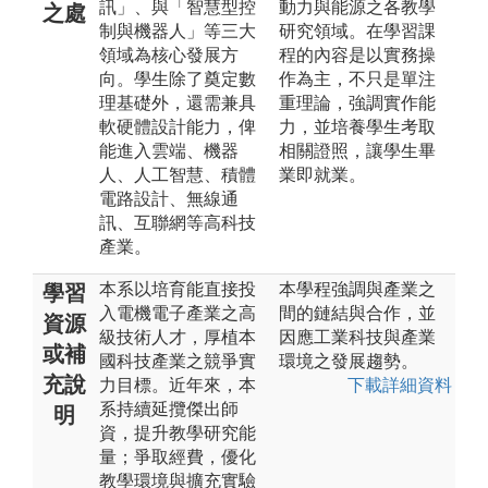
訊」、與「智慧型控
動力與能源之各教學
之處
制與機器人」等三大
研究領域。在學習課
領域為核心發展方
程的內容是以實務操
向。學生除了奠定數
作為主，不只是單注
理基礎外，還需兼具
重理論，強調實作能
軟硬體設計能力，俾
力，並培養學生考取
能進入雲端、機器
相關證照，讓學生畢
人、人工智慧、積體
業即就業。
電路設計、無線通
訊、互聯網等高科技
產業。
本系以培育能直接投
本學程強調與產業之
學習
入電機電子產業之高
間的鏈結與合作，並
資源
級技術人才，厚植本
因應工業科技與產業
或補
國科技產業之競爭實
環境之發展趨勢。
充說
力目標。近年來，本
下載詳細資料
系持續延攬傑出師
明
資，提升教學研究能
量；爭取經費，優化
教學環境與擴充實驗