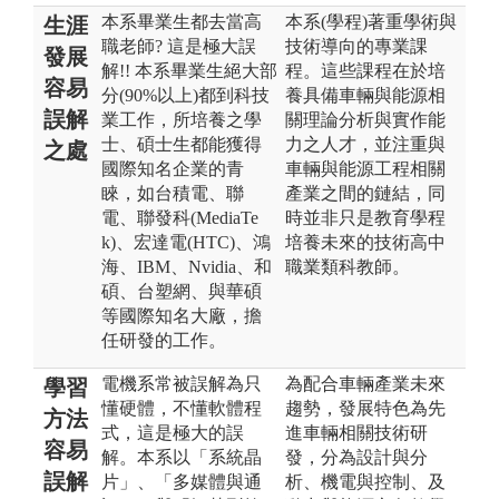
本系畢業生都去當高
本系(學程)著重學術與
生涯
職老師? 這是極大誤
技術導向的專業課
發展
解!! 本系畢業生絕大部
程。這些課程在於培
容易
分(90%以上)都到科技
養具備車輛與能源相
誤解
業工作，所培養之學
關理論分析與實作能
士、碩士生都能獲得
力之人才，並注重與
之處
國際知名企業的青
車輛與能源工程相關
睞，如台積電、聯
產業之間的鏈結，同
電、聯發科(MediaTe
時並非只是教育學程
k)、宏達電(HTC)、鴻
培養未來的技術高中
海、IBM、Nvidia、和
職業類科教師。
碩、台塑網、與華碩
等國際知名大廠，擔
任研發的工作。
電機系常被誤解為只
為配合車輛產業未來
學習
懂硬體，不懂軟體程
趨勢，發展特色為先
方法
式，這是極大的誤
進車輛相關技術研
容易
解。本系以「系統晶
發，分為設計與分
誤解
片」、「多媒體與通
析、機電與控制、及