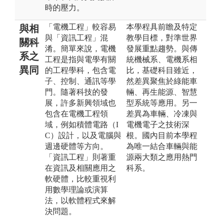
時的壓力。
「電機工程」較容易
本學程具前瞻及特定
與相
與「資訊工程」混
教學目標，對準世界
關科
淆。簡單來說，電機
發展重點趨勢。與傳
系之
工程是指與電學有關
統機械系、電機系相
異同
的工程學科，包含電
比，基礎科目雖近，
子、控制、通訊等學
然差異聚焦於綠能車
門。隨著科技的發
輛、再生能源、智慧
展，許多新興領域也
型系統等應用。另一
包含在電機工程領
差異為車輛、冷凍與
域，例如積體電路（I
電機電子之技術深
C）設計，以及電腦與
根。國內目前本學程
週邊硬體等方向。
為唯一結合車輛與能
「資訊工程」則著重
源兩大類之應用熱門
在資訊及相關應用之
科系。
軟硬體，比較重視利
用數學理論或演算
法，以軟體程式來解
決問題。