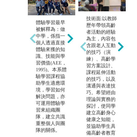
透
方
習
技術面:以教師
體驗學習最早
的
歷年帶領高齡
被解釋為：做
理
者活動的經驗
中學，係指一
展
為主，內容包
個人透過直接
與
含跟老人互動
是著重將不同
體驗來獲的知
著
的技巧（演
的、片斷性的
識、技能與學
務
練）、高齡學
專業知識，予
習價值(AEE，
望
習方案設計、
以有系統地組
1995)。本系體
養
課程延伸活動
織與融合，有
驗學習課程協
事
的技巧，以及
助於增加系統
助學生適應環
關
溝通與表達技
思維能力，增
境，學習如何
訊
巧。希望經由
進學習抽象性
解決問題，亦
理
理論與實務的
知識的興趣。
可運用體驗學
並
探討，使同學
同時日漸形塑
習來組織團
案
建立高齡身心
出個人化系統
隊，建立共識
健康之知能，
圖
思考的能力，
重整個人與團
並協助學生具
啦
有助於對事情
隊的關係。
備高齡者教育
賽
的判斷與決