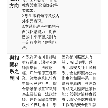
方向
教育與童軍活動等)學
習成果。
2.學生事務領導及校內
外多元表現。
3.本系期許考生能夠有
自我反思能力，對自
己的未來學習規劃有
一定程度的了解和想
法。
本系為師培與非師培
因為都與照護人有
與相
並行系組，課程分為
關，所以護理、營
關科
師資培育、法政財
養、職安及社工等科
系之
經、戶外領導三種專
系，會被歸類為公共
異同
業。師培專業以培育
衛生的相關科系。但
中學公民與社會、綜
是有差異的，護理為
合活動領域童軍教師
養成病人臨床照護技
為主要任務，法政財
能；營養討論膳食營
經、戶外領導專業則
養；職安是處理職場
以公民行動通才、學
工作者的安全衛生議