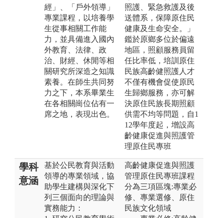
經」、「戶外領導」
照護、緊急救護及後
專業課程，以培養學
送體系，保障原住民
生從事相關工作能
健康及生命安全。」
力，並具備進入國內
鑑於原鄉多位於偏遠
外教育、法律、政
地區，照顧服務員留
治、財經、休閒等相
任比率低，培訓原住
關研究所深造之知識
民族高齡健照護人才
素養。在師生共同努
不僅有機會促使原民
力之下，本系畢業生
生歸鄉服務，亦可解
在各相關崗位佔有一
決原住民族長期照顧
席之地，表現出色。
供需不均等問題，自1
12學年度起，增設高
齡健康促進與照護管
理原住民專班
基於公民教育與活動
高齡健康促進與照護
學科
領導的專業領域，協
管理原住民專班課程
意涵
助學生建構與深化下
分為三項區塊:專業必
列三個面向的理論與
修、專業選修、原住
實務能力：
民族文化領域