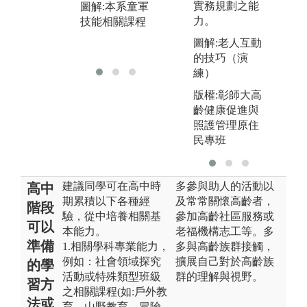
實務規劃之能
圖解:本系童軍
策。
力。
技能相關課程
圖解:本系戶外
圖解:老人互動
活動相關課程
的技巧（演
練）
版權:彰師大高
齡健康促進與
照護管理原住
民專班
建議同學可在高中時
多參與助人的活動以
高中
期累積以下各種經
及常常關懷高齡者，
階段
驗，從中培養相關基
參加高齡社區服務或
可以
本能力。
老福機構志工等。多
準備
1.相關學科專業能力，
多與高齡族群接觸，
例如：社會領域探究
擴展自己對於高齡族
的學
活動或特殊類型班級
群的理解與視野。
習方
之相關課程(如:戶外教
法或
育、山野教育、冒險