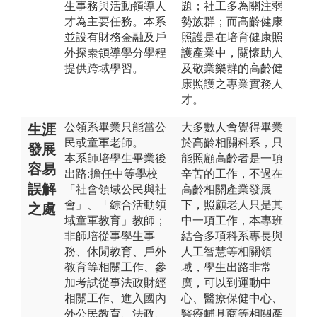
生事務與活動領導人
題；社工多為關注弱
才為主要任務。本系
勢族群；而高齡健康
並設有財務金融及戶
照護是在培育健康照
外探索領導學分學程
護產業中，關懷助人
提供跨域學習。
及敬業樂群的高齡健
康照護之專業實務人
才。
公領系畢業只能當公
大多數人會覺得畢業
生涯
民或童軍老師。
於高齡相關科系，只
發展
本系師培學生畢業後
能照顧高齡者是一項
容易
出路:擔任中等學校
辛苦的工作，不過在
誤解
「社會領域公民與社
高齡相關產業發展
會」、「綜合活動領
下，照顧老人只是其
之處
域童軍教育」教師；
中一項工作，本專班
非師培從事學生事
結合多項科系專長與
務、休閒教育、戶外
人工智慧等相關領
教育等相關工作、參
域，學生出路非常
加考試從事法政財經
廣，可以到運動中
相關工作、進入國內
心、醫療保健中心、
外公民教育、法政、
醫療輔具商等相關產