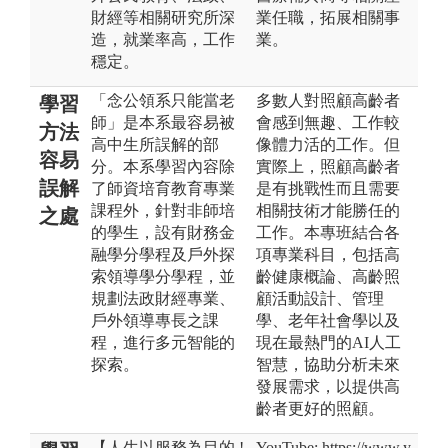
財經等相關研究所深
業任職，拓展相關事
造，就業率高，工作
業。
穩定。
「念公領系只能當老
多數人對照顧高齡者
學習
師」是本系最容易被
會感到無趣、工作較
方法
高中生所誤解的部
像體力活的工作。但
容易
分。本系學習內容除
實際上，照顧高齡者
誤解
了師資培育教育專業
是有挑戰性而且需要
課程外，針對非師培
相關技術才能勝任的
之處
的學生，設有財務金
工作。本專班結合各
融學分學程及戶外探
項專業科目，包括高
索領導學分學程，並
齡健康概論、高齡照
規劃法政財經專業、
顧活動設計、管理
戶外領導專長之課
學、老年社會學以及
程，進行多元智能的
現在最熱門的AI人工
探索。
智慧，協助分析未來
發展需求，以提供高
齡者更好的照顧。
【人生以服務為目的 !
YouTube: https://www.y