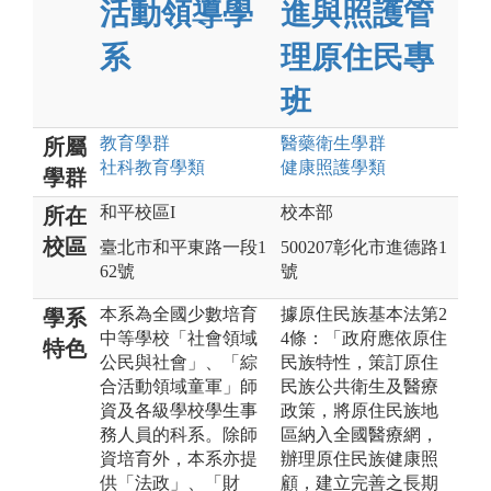
活動領導學
進與照護管
系
理原住民專
班
教育
學群
醫藥衛生
學群
所屬
社科教育
學類
健康照護
學類
學群
和平校區I
校本部
所在
校區
臺北市和平東路一段1
500207彰化市進德路1
62號
號
本系為全國少數培育
據原住民族基本法第2
學系
中等學校「社會領域
4條：「政府應依原住
特色
公民與社會」、「綜
民族特性，策訂原住
合活動領域童軍」師
民族公共衛生及醫療
資及各級學校學生事
政策，將原住民族地
務人員的科系。除師
區納入全國醫療網，
資培育外，本系亦提
辦理原住民族健康照
供「法政」、「財
顧，建立完善之長期