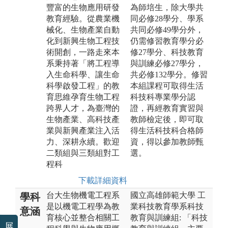
豐富的生物應用研發
為師培生，除大學共
教育經驗。從農業機
同必修28學分、學系
械化、生物產業自動
共同必修49學分外，
化到新興生物工程技
仍需修習教育學分必
術開創，一路走來本
修27學分、科技教育
系秉持著「將工程導
與訓練必修27學分，
入生命科學、讓生命
共必修132學分。修習
科學啟發工程」的教
本組課程可取得生活
育思維孕育生物工程
科技科專業學分認
跨界人才，為臺灣的
證，再經教育實習與
生物產業、高科技產
教師檢定後，即可取
業與新興產業注入活
得生活科技科合格師
力、深耕永續。歡迎
資，得以參加教師甄
二類組與三類組對工
選。
程科
下載詳細資料
台大生物機電工程系
國立高雄師範大學 工
學科
是以機電工程學為教
業科技教育學系科技
意涵
育核心並整合相關工
教育與訓練組: 「科技
展