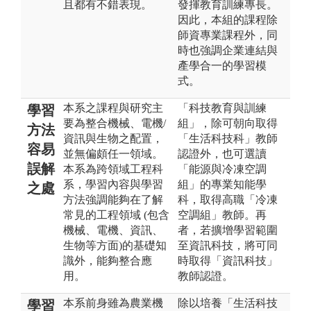
且都有不錯表現。
發揮教育訓練專長。
因此，本組的課程除
師資專業課程外，同
時也強調企業連結與
產學合一的學習模
式。
本系之課程與研究主
「科技教育與訓練
學習
要為整合機械、電機/
組」，除可朝向取得
方法
資訊與生物之配置，
「生活科技科」教師
容易
並無偏頗任一領域。
認證外，也可選讀
誤解
本系為跨領域工程科
「能源與冷凍空調
系，學習內容與學習
組」的專業知能學
之處
方法強調能夠在了解
科，取得高職「冷凍
常見的工程領域 (包含
空調組」教師。再
機械、電機、資訊、
者，若擴增學習範圍
生物等方面)的基礎知
至資訊科技，將可同
識外，能夠整合應
時取得「資訊科技」
用。
教師認證。
本系前身雖為農業機
除以培養「生活科技
學習