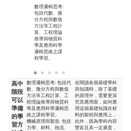
路
對應製造實習
數理邏輯思考:
之
課程學習。
包括代數、微
習
分方程與數值
版權:生機系官
方法等工程計
版
網
算、工程理論
網
推導與物質科
學及應用科學
邏輯思維之課
程學習。
數理邏輯思考: 包括代
在閱讀各個基礎學科
高中
數、微分方程與數值
與知識時，除了基礎
階段
方法等工程計算、工
的原理外，需要更深
可以
程理論推導與物質科
究其應用面，如何應
準備
學及應用科學邏輯思
用這個基礎知識在材
維之課程學習。
料的製程與應用上，
的學
機械原理與製造: 包括
此外，因為學科內容
習方
力學、材料、熱流、
豐富且具一定廣度，