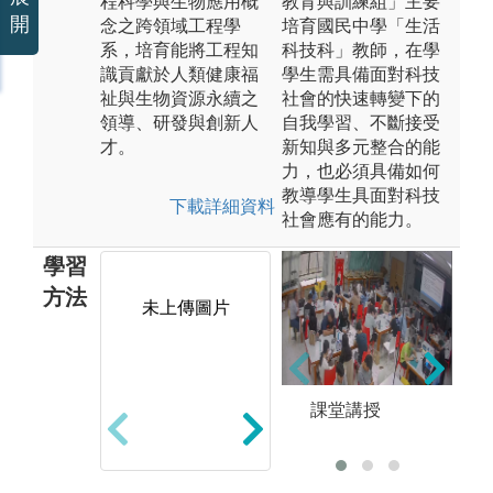
程科學與生物應用概
教育與訓練組」主要
開
念之跨領域工程學
培育國民中學「生活
系，培育能將工程知
科技科」教師，在學
識貢獻於人類健康福
學生需具備面對科技
祉與生物資源永續之
社會的快速轉變下的
領導、研發與創新人
自我學習、不斷接受
才。
新知與多元整合的能
力，也必須具備如何
教導學生具面對科技
下載詳細資料
社會應有的能力。
學習
方法
未上傳圖片
控
機械原理與製
課堂講授
實
造: 包括力學、
電
材料、熱流、
論
設計與機動學
微
等機械原理與