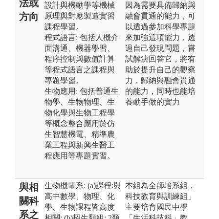
法或
設計與機動學等機械
因為需要具備歸納與
方向
原理與對應製造實習
融會貫通的能力，可
課程學習。
以透過參加科學專題
程式語言: 包括人機介
來加強這項能力，透
面溝通、機器學習、
過自己發現問題，嘗
程序控制與數值計算
試解決回答它，將有
等程式語言之課程與
助於提升自己的觀察
專題學習。
力，歸納與融會貫通
生物應用: 包括普通生
的能力，同時也能培
物學、生物物理、生
養動手做的實力
物化學與生物工程學
等概念整合應用於仿
生智慧機電、精準農
業工程與新興生醫工
程應用等專題實習。
生物機電系: (a)課程:與
本組為全師培系組，
與相
高中數學、物理、化
科技教育與訓練組」
關科
學、生物課程皆高度
主要培育國民中學
系之
相關; (b)招生類組: 2類
「生活科技科」教