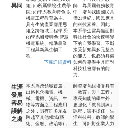
異同
組; (c)所屬學院:生農學
師，為我國義務教育
院; (d)學系教育特色:以
中，培育我國國民具
機電工程教育為主、
備21世紀，國民應具
具有生物產業應用思
的科技素養。因此，
維之跨領域工程學系;
本系學生需具備面對
(e)學系研發特色:智慧
科技社會的快速轉變
機電系統、精準農業
下的自我學習、不斷
工程與新興生物工
接受新知與多元整合
程。
的能力，也必須具備
下載詳細資料
如何教導學生具面對
科技社會應有的能
力。
本系為跨領域首選，
師資培育組培養具有
生涯
出路包含機電、機
「教育」與「工程」
發展
械、電機、資訊、生
專長知能的學生外，
容易
物等方面之工程應用
更強化「教育訓練」
誤解
之外，另有許多系友
課程，讓不擔任「生
跨越至其他領域(藝
活科技科」教師的學
之處
術、金融、政治等)，
生，可針對企業人力