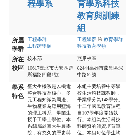
程學系
育學系科技
教育與訓練
組
工程
學群
工程
學群
跨
教育
學群
所屬
工程跨學類
科技教育
學類
學群
校本部
燕巢校區
所在
校區
10617臺北市大安區羅
82444高雄市燕巢區深
斯福路四段1號
中路62號
臺大生機系是以機電
本組主要培養中等學
學系
整合科技為核心、多
校生活科技課教師，
特色
元工程知識為周邊、
畢業學分為148學分。
生物產業為應用藍海
十二年國民教育課程
的理工科系，畢業生
自107學年度開始執
授予工學士學位。本
行。本組為生活科技
系隸屬於臺大生農學
科師資的師資培育單
院，有悠久的歷史與
位。本組每位學生均