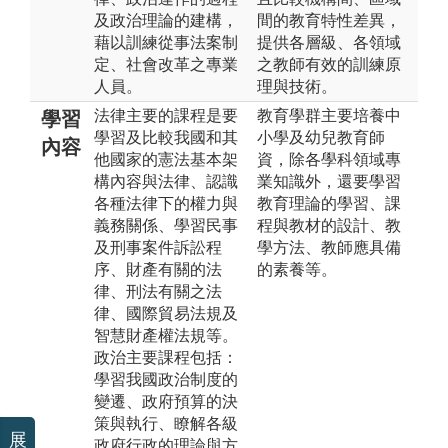
及政治理論的建構，
間的教育特性差異，
藉以訓練從事法案制
提供各層級、各領域
定、社會改革之專業
之教師有效的訓練原
人員。
理與技術。
法律主要的課程是要
教育學群主要培養中
學習
學習及比較我國和其
小學及幼兒教育師
內容
他國家的憲法基本架
資，除各學科領域專
構內容與法律、認識
業知識外，還要學習
各種法律下的權力與
教育理論的學習、課
義務關係、學習民事
程與教材的設計、教
及刑事案件訴訟程
學方法、教師應具備
序、財產有關的法
的素養等。
律、刑法有關之法
律、國際貿易法規及
智慧財產權法規等。
政治主要課程包括：
學習我國政治制度的
變遷、政府預算的決
策與執行、瞭解各級
展
政府行政的理論與方