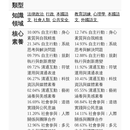
類型
法律政治
行政
本國語
教育訓練
心理學
本國語
知識
文
社會人類
公共安全
文
外國語文
領域
10.00% 自主行動：身心
12.74% 自主行動：身心
核心
素質與自我精進
素質與自我精進
素養
21.34% 自主行動：系統
14.93% 自主行動：系統
思考與解決問題
思考與解決問題
09.79% 自主行動：規劃
12.88% 自主行動：規劃
執行與創新應變
執行與創新應變
09.72% 溝通互動：符號
11.92% 溝通互動：符號
運用與溝通表達
運用與溝通表達
06.27% 溝通互動：科技
10.41% 溝通互動：科技
資訊與媒體素養
資訊與媒體素養
02.04% 溝通互動：藝術
05.55% 溝通互動：藝術
涵養與美感素養
涵養與美感素養
16.69% 社會參與：道德
08.84% 社會參與：道德
實踐與公民意識
實踐與公民意識
11.20% 社會參與：人際
14.11% 社會參與：人際
關係與團隊合作
關係與團隊合作
12.96% 社會參與：多元
08.63% 社會參與：多元