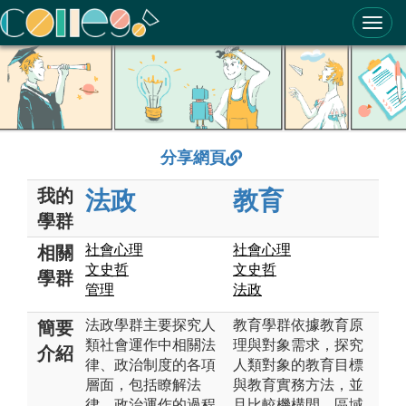
ColleGo! 大學選才與高中育才輔助系統
分享網頁
我的
法政
教育
學群
社會心理
社會心理
相關
文史哲
文史哲
學群
管理
法政
法政學群主要探究人
教育學群依據教育原
簡要
類社會運作中相關法
理與對象需求，探究
介紹
律、政治制度的各項
人類對象的教育目標
層面，包括瞭解法
與教育實務方法，並
律、政治運作的過程
且比較機構間、區域