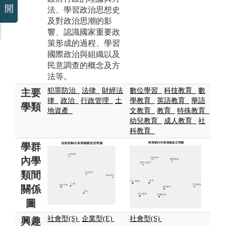
開
法、學習政治思想史
及對政治思潮的影
響、認識國家重要政
策形成的過程、學習
國際政治與組織以及
民意調查的概念及方
法等。
犯罪防治
法律
財經法
數位學習
科技教育
數
主要
律
政治
行政管理
土
學教育
英語教育
華語
學類
地資產
文教育
教育
特殊教育
幼兒教育
成人教育
社
科教育
學群
內學
類間
關係
圖
社會型(S)
企業型(E)
社會型(S)
興趣