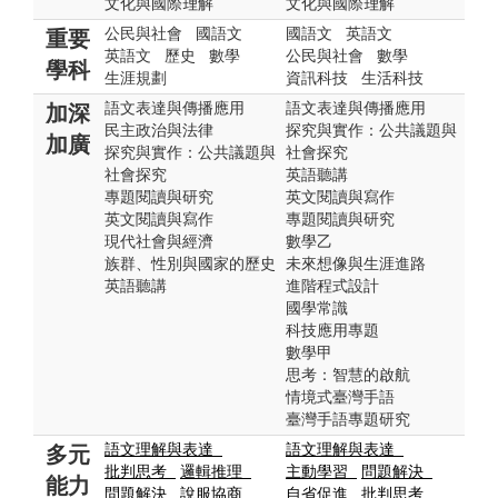
文化與國際理解
文化與國際理解
公民與社會
國語文
國語文
英語文
重要
英語文
歷史
數學
公民與社會
數學
學科
生涯規劃
資訊科技
生活科技
語文表達與傳播應用
語文表達與傳播應用
加深
民主政治與法律
探究與實作：公共議題與
加廣
探究與實作：公共議題與
社會探究
社會探究
英語聽講
專題閱讀與研究
英文閱讀與寫作
英文閱讀與寫作
專題閱讀與研究
現代社會與經濟
數學乙
族群、性別與國家的歷史
未來想像與生涯進路
英語聽講
進階程式設計
國學常識
科技應用專題
數學甲
思考：智慧的啟航
情境式臺灣手語
臺灣手語專題研究
語文理解與表達
語文理解與表達
多元
批判思考
邏輯推理
主動學習
問題解決
能力
問題解決
說服協商
自省促進
批判思考